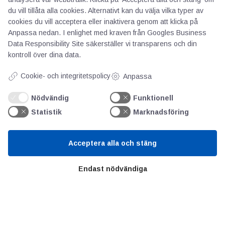
du vill tillåta alla cookies. Alternativt kan du välja vilka typer av
cookies du vill acceptera eller inaktivera genom att klicka på
Anpassa nedan. I enlighet med kraven från
Googles Business
Data Responsibility Site
säkerställer vi transparens och din
AOTI
kontroll över dina data.
Om oss
Cookie- och integritetspolicy
Anpassa
Priser
Nödvändig
Funktionell
Kontakt
Statistik
Marknadsföring
GDPR
Acceptera alla och stäng
Kunskapscentrum
Endast nödvändiga
SIFU
Chalmers Industriteknik
Värt att besöka