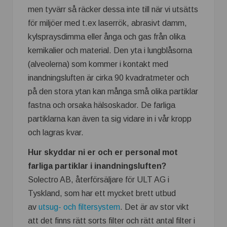
men tyvärr så räcker dessa inte till när vi utsätts
för miljöer med t.ex laserrök, abrasivt damm,
kylspraysdimma eller ånga och gas från olika
kemikalier och material. Den yta i lungblåsorna
(alveolerna) som kommer i kontakt med
inandningsluften är cirka 90 kvadratmeter och
på den stora ytan kan många små olika partiklar
fastna och orsaka hälsoskador. De farliga
partiklarna kan även ta sig vidare in i vår kropp
och lagras kvar.
Hur skyddar ni er och er personal mot
farliga partiklar i inandningsluften?
Solectro AB, återförsäljare för ULT AG i
Tyskland, som har ett mycket brett utbud
av
utsug- och filtersystem
. Det är av stor vikt
att det finns rätt sorts filter och rätt antal filter i