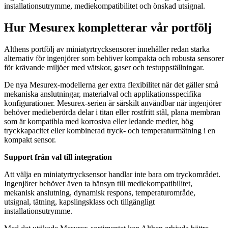
installationsutrymme, mediekompatibilitet och önskad utsignal.
Hur Mesurex kompletterar vår portfölj
Althens portfölj av miniatyrtrycksensorer innehåller redan starka
alternativ för ingenjörer som behöver kompakta och robusta sensorer
för krävande miljöer med vätskor, gaser och testuppställningar.
De nya Mesurex-modellerna ger extra flexibilitet när det gäller små
mekaniska anslutningar, materialval och applikationsspecifika
konfigurationer. Mesurex-serien är särskilt användbar när ingenjörer
behöver medieberörda delar i titan eller rostfritt stål, plana membran
som är kompatibla med korrosiva eller ledande medier, hög
tryckkapacitet eller kombinerad tryck- och temperaturmätning i en
kompakt sensor.
Support från val till integration
Att välja en miniatyrtrycksensor handlar inte bara om tryckområdet.
Ingenjörer behöver även ta hänsyn till mediekompatibilitet,
mekanisk anslutning, dynamisk respons, temperaturområde,
utsignal, tätning, kapslingsklass och tillgängligt
installationsutrymme.