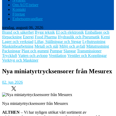
Nyheter
Om AOT/priser
Kontakt
Företag
Enhetsomvandlare
torsdag, augusti 06, 2026
Brand och säkerhet
Bygg teknik
El och elektronik
Emballage och
förpackning
Energi
Food Pharma
Hydraulik och Pneumatik
Kemi
Lager och verkstad
Liftar, Ställningar och Stegar
Lyftutrustning
Maskinbearbetning
Metall och stål
Miljö och avfall
Mätutrustning
Packningar
Plast och gummi
Pumpar
Slangar
Transmissioner
Tryckluft
Vatten och avlopp
Ventilation
Ventiler och Kopplingar
Verktyg och Maskiner
Nya miniatyrtrycksensorer från Mesurex
02. jun 2026
Nya miniatyrtrycksensorer från Mesurex
ALTHEN
– Vi har nyligen utökat vårt sortiment av