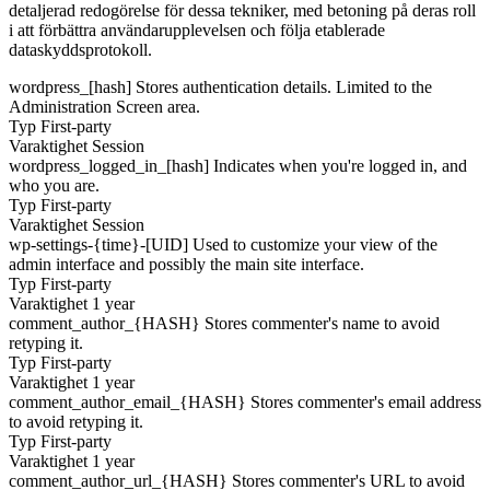
detaljerad redogörelse för dessa tekniker, med betoning på deras roll
i att förbättra användarupplevelsen och följa etablerade
dataskyddsprotokoll.
wordpress_[hash]
Stores authentication details. Limited to the
Administration Screen area.
Typ
First-party
Varaktighet
Session
wordpress_logged_in_[hash]
Indicates when you're logged in, and
who you are.
Typ
First-party
Varaktighet
Session
wp-settings-{time}-[UID]
Used to customize your view of the
admin interface and possibly the main site interface.
Typ
First-party
Varaktighet
1 year
comment_author_{HASH}
Stores commenter's name to avoid
retyping it.
Typ
First-party
Varaktighet
1 year
comment_author_email_{HASH}
Stores commenter's email address
to avoid retyping it.
Typ
First-party
Varaktighet
1 year
comment_author_url_{HASH}
Stores commenter's URL to avoid