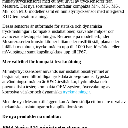
miniatyrtrycksensorer med ett nytt urval av trycksensorer från
Mesurex. Det nya sortimentet omfattar kompakta M4-, M5-, M6-,
M8- och M10-modeller samt en miniatyrtrycksensor med integrerad
RTD-temperaturmätning.
Dessa sensorer är utformade för statiska och dynamiska
tryckmätningar i kompakta installationer, krävande miljöer och
avancerade testuppställningar. Beroende på modell erbjuder
Mesurex-serien konstruktioner i titan eller rostfritt stål, plana eller
infällda membran, tryckområden upp till 1000 bar, förstärkta eller
mV-utgångar samt kapslingsklass upp till IP67.
Mer valfrihet för kompakt tryckmätning
Miniatyrtrycksensorer används när installationsutrymmet är
begränsat, men tillförlitliga tryckdata är avgörande. Typiska
användningsområden är R&D-testbänkar, hydrauliska och
pneumatiska tester, kompakta OEM-system, övervakning av
korrosiva vätskor och dynamiska
tryckmätningar
.
Med de nya Mesurex-tilläggen kan Althen stödja ett bredare urval av
mekaniska anslutningar och applikationskrav.
De nya produkterna omfattar:
PM4 Series M4 miniatyrtrycksensor