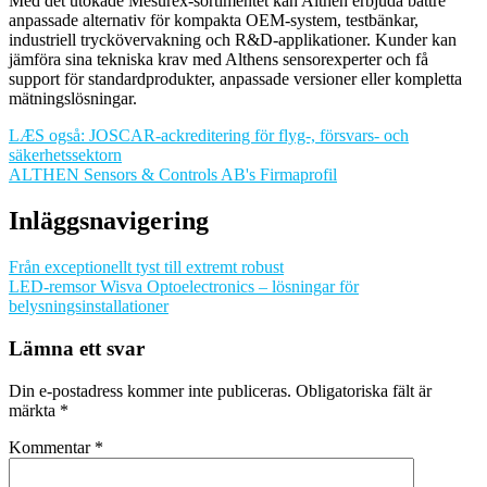
Med det utökade Mesurex-sortimentet kan Althen erbjuda bättre
anpassade alternativ för kompakta OEM-system, testbänkar,
industriell tryckövervakning och R&D-applikationer. Kunder kan
jämföra sina tekniska krav med Althens sensorexperter och få
support för standardprodukter, anpassade versioner eller kompletta
mätningslösningar.
LÆS også: JOSCAR-ackreditering för flyg-, försvars- och
säkerhetssektorn
ALTHEN Sensors & Controls AB's Firmaprofil
Inläggsnavigering
Från exceptionellt tyst till extremt robust
LED-remsor Wisva Optoelectronics – lösningar för
belysningsinstallationer
Lämna ett svar
Din e-postadress kommer inte publiceras.
Obligatoriska fält är
märkta
*
Kommentar
*