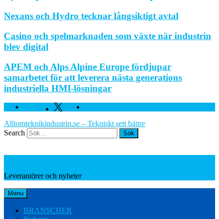
Nexans och Hydro tecknar långsiktigt avtal
Casino och spelmarknaden som växte när industrin
blev digital
APEM och Alps Alpine Europe fördjupar
samarbetet för att leverera nästa generations
industriella HMI-lösningar
Facebook
Twitter
Linkedin
Alltomteknikindustrin.se – Tekniskt sett bättre
Search
Leverantörer och nyheter
Leverantörer och nyheter
Menu
BRANSCHER