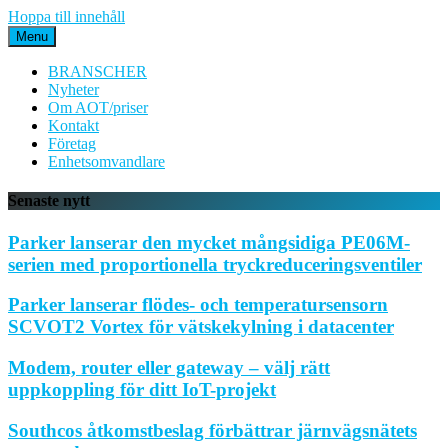
Hoppa till innehåll
Menu
BRANSCHER
Nyheter
Om AOT/priser
Kontakt
Företag
Enhetsomvandlare
Senaste nytt
Parker lanserar den mycket mångsidiga PE06M-
serien med proportionella tryckreduceringsventiler
Parker lanserar flödes- och temperatursensorn
SCVOT2 Vortex för vätskekylning i datacenter
Modem, router eller gateway – välj rätt
uppkoppling för ditt IoT-projekt
Southcos åtkomstbeslag förbättrar järnvägsnätets