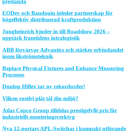
prestanda
EODev och Baudouin inleder partnerskap för
högeffektiv distribuerad kraftproduktion
Jungheinrich bjuder in till Roadshow 2026 –
upptäck framtidens intralogistik
ABB förvärvar Advantics och stärker erbjudandet
inom likströmsteknik
Replace Physical Fixtures and Enhance Measuring
Processes
Dunlop Hiflex tar ny rekordorder!
Vilken rostfri plåt tål din miljö?
Atlas Copco Group tilldelas prestigefyllt pris för
industriellt monteringsverktyg
Nya 12-portars APL-Switchar i kompakt utförande