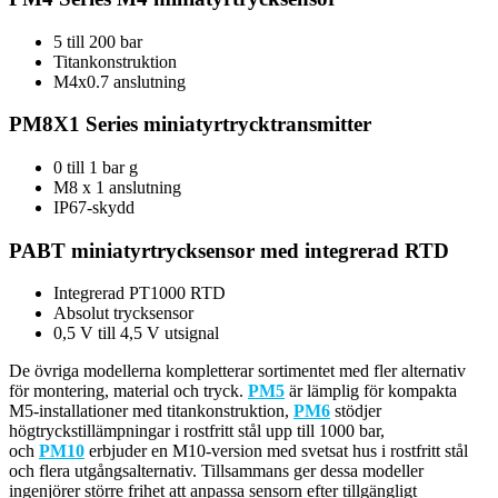
5 till 200 bar
Titankonstruktion
M4x0.7 anslutning
PM8X1 Series miniatyrtrycktransmitter
0 till 1 bar g
M8 x 1 anslutning
IP67-skydd
PABT miniatyrtrycksensor med integrerad RTD
Integrerad PT1000 RTD
Absolut trycksensor
0,5 V till 4,5 V utsignal
De övriga modellerna kompletterar sortimentet med fler alternativ
för montering, material och tryck.
PM5
är lämplig för kompakta
M5-installationer med titankonstruktion,
PM6
stödjer
högtryckstillämpningar i rostfritt stål upp till 1000 bar,
och
PM10
erbjuder en M10-version med svetsat hus i rostfritt stål
och flera utgångsalternativ. Tillsammans ger dessa modeller
ingenjörer större frihet att anpassa sensorn efter tillgängligt