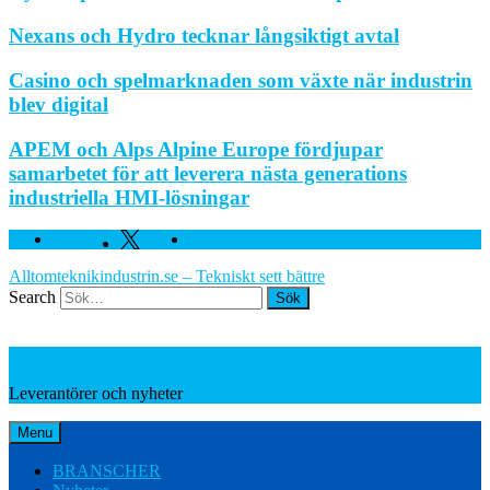
Nexans och Hydro tecknar långsiktigt avtal
Casino och spelmarknaden som växte när industrin
blev digital
APEM och Alps Alpine Europe fördjupar
samarbetet för att leverera nästa generations
industriella HMI-lösningar
Facebook
Twitter
Linkedin
Alltomteknikindustrin.se – Tekniskt sett bättre
Search
Leverantörer och nyheter
Leverantörer och nyheter
Menu
BRANSCHER