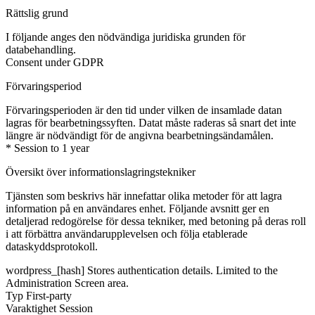
Rättslig grund
I följande anges den nödvändiga juridiska grunden för
databehandling.
Consent under GDPR
Förvaringsperiod
Förvaringsperioden är den tid under vilken de insamlade datan
lagras för bearbetningssyften. Datat måste raderas så snart det inte
längre är nödvändigt för de angivna bearbetningsändamålen.
* Session to 1 year
Översikt över informationslagringstekniker
Tjänsten som beskrivs här innefattar olika metoder för att lagra
information på en användares enhet. Följande avsnitt ger en
detaljerad redogörelse för dessa tekniker, med betoning på deras roll
i att förbättra användarupplevelsen och följa etablerade
dataskyddsprotokoll.
wordpress_[hash]
Stores authentication details. Limited to the
Administration Screen area.
Typ
First-party
Varaktighet
Session