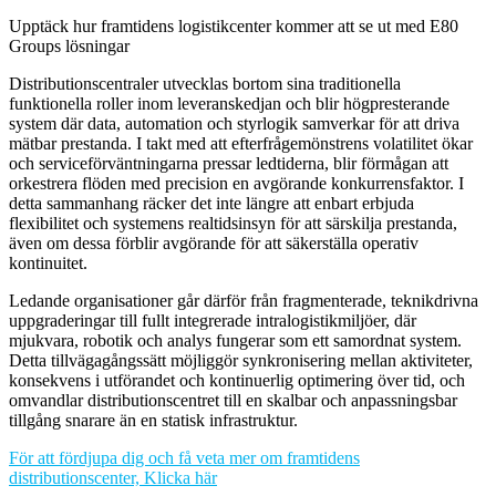
Upptäck hur framtidens logistikcenter kommer att se ut med E80
Groups lösningar
Distributionscentraler utvecklas bortom sina traditionella
funktionella roller inom leveranskedjan och blir högpresterande
system där data, automation och styrlogik samverkar för att driva
mätbar prestanda. I takt med att efterfrågemönstrens volatilitet ökar
och serviceförväntningarna pressar ledtiderna, blir förmågan att
orkestrera flöden med precision en avgörande konkurrensfaktor. I
detta sammanhang räcker det inte längre att enbart erbjuda
flexibilitet och systemens realtidsinsyn för att särskilja prestanda,
även om dessa förblir avgörande för att säkerställa operativ
kontinuitet.
Ledande organisationer går därför från fragmenterade, teknikdrivna
uppgraderingar till fullt integrerade intralogistikmiljöer, där
mjukvara, robotik och analys fungerar som ett samordnat system.
Detta tillvägagångssätt möjliggör synkronisering mellan aktiviteter,
konsekvens i utförandet och kontinuerlig optimering över tid, och
omvandlar distributionscentret till en skalbar och anpassningsbar
tillgång snarare än en statisk infrastruktur.
För att fördjupa dig och få veta mer om framtidens
distributionscenter, Klicka här