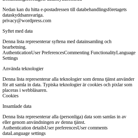
Nedan kan du hitta e-postadressen till databehandlingsföretagets
dataskyddsansvariga.
privacy@wordpress.com
Syftet med data
Denna lista representerar syftena med datainsamling och
bearbetning.
Authentication
User Preferences
Commenting Functionality
Language
Settings
Använda teknologier
Denna lista representerar alla teknologier som denna tjänst använder
för att samla in data. Typiska teknologier är cookies och pixlar som
placeras i webbläsaren.
Cookies
Insamlade data
Denna lista representerar alla (personliga) data som samlas in av
eller genom användningen av denna tjänst.
Authentication details
User preferences
User comments
data
Language settings