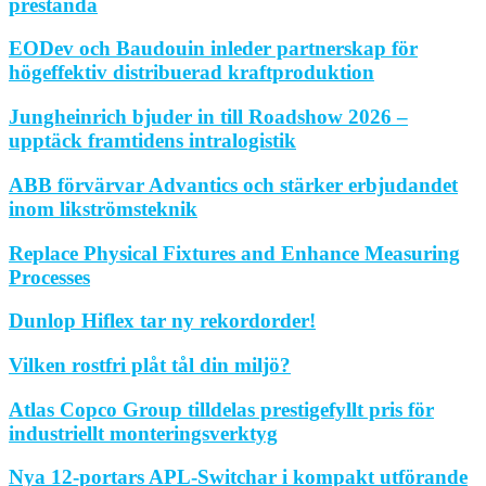
prestanda
EODev och Baudouin inleder partnerskap för
högeffektiv distribuerad kraftproduktion
Jungheinrich bjuder in till Roadshow 2026 –
upptäck framtidens intralogistik
ABB förvärvar Advantics och stärker erbjudandet
inom likströmsteknik
Replace Physical Fixtures and Enhance Measuring
Processes
Dunlop Hiflex tar ny rekordorder!
Vilken rostfri plåt tål din miljö?
Atlas Copco Group tilldelas prestigefyllt pris för
industriellt monteringsverktyg
Nya 12-portars APL-Switchar i kompakt utförande