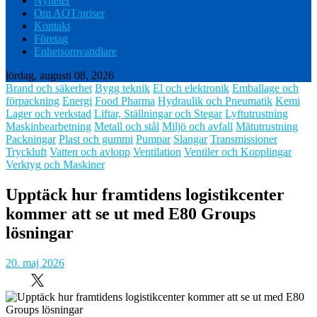
Nyheter
Om AOT/priser
Kontakt
Företag
Enhetsomvandlare
lördag, augusti 08, 2026
Brand och säkerhet
Bygg teknik
El och elektronik
Emballage och
förpackning
Energi
Food Pharma
Hydraulik och Pneumatik
Kemi
Lager och verkstad
Liftar, Ställningar och Stegar
Lyftutrustning
Maskinbearbetning
Metall och stål
Miljö och avfall
Mätutrustning
Packningar
Plast och gummi
Pumpar
Slangar
Transmissioner
Tryckluft
Vatten och avlopp
Ventilation
Ventiler och Kopplingar
Verktyg och Maskiner
Upptäck hur framtidens logistikcenter
kommer att se ut med E80 Groups
lösningar
20. maj 2026