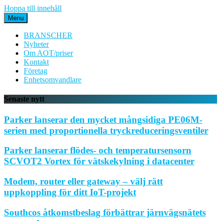
Hoppa till innehåll
Menu
BRANSCHER
Nyheter
Om AOT/priser
Kontakt
Företag
Enhetsomvandlare
Senaste nytt
Parker lanserar den mycket mångsidiga PE06M-
serien med proportionella tryckreduceringsventiler
Parker lanserar flödes- och temperatursensorn
SCVOT2 Vortex för vätskekylning i datacenter
Modem, router eller gateway – välj rätt
uppkoppling för ditt IoT-projekt
Southcos åtkomstbeslag förbättrar järnvägsnätets