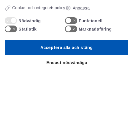
Kontakt
Cookie- och integritetspolicy
Anpassa
GDPR
Nödvändig
Funktionell
Kunskapscentrum
Statistik
Marknadsföring
SIFU
Acceptera alla och stäng
Chalmers Industriteknik
Endast nödvändiga
Värt att besöka
Altomteknik
Altombyen
Handelsförbund
Teknikföretagen