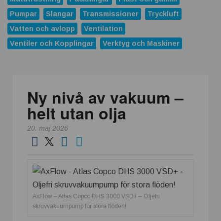
ABB förvärvar Advantics och stärker erbjudandet inom
likströmsteknik
Pumpar
Slangar
Transmissioner
Tryckluft
Vatten och avlopp
Ventilation
Replace Physical Fixtures and Enhance Measuring
Processes
Ventiler och Kopplingar
Verktyg och Maskiner
Dunlop Hiflex tar ny rekordorder!
Vilken rostfri plåt tål din miljö?
Ny nivå av vakuum –
Atlas Copco Group tilldelas prestigefyllt pris för industriellt
monteringsverktyg
helt utan olja
Nya 12-portars APL-Switchar i kompakt utförande
20. maj 2026
Nexans och Hydro tecknar långsiktigt avtal
Casino och spelmarknaden som växte när industrin blev
digital
APEM och Alps Alpine Europe fördjupar samarbetet för att
AxFlow – Atlas Copco DHS 3000 VSD+ – Oljefri
leverera nästa generations industriella HMI-lösningar
skruvvakuumpump för stora flöden!