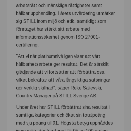
arbetsrätt och mänskliga rättigheter samt
hållbar upphandling. I årets utvärdering utmärker
sig STILL inom miljö och etik, samtidigt som
företaget har stärkt sitt arbete med
informationssäkerhet genom ISO 27001-
certifiering.
”Att vi når platinumnivå igen visar att vårt
hållbarhetsarbete ger resultat. Det är särskilt
glädjande att vi fortsätter att förbättra oss,
vilket bekräftar att våra långsiktiga satsningar
gör verklig skillnad”, säger Reke Salievski,
Country Manager på STILL Sverige AB.
Under året har STILL förbättrat sina resultat i
samtliga kategorier och ökat sin totalpoäng
med sju poäng till 91. Högsta betyg uppnåddes
inom miljö, där företaget fik 95 av 100 poäng,