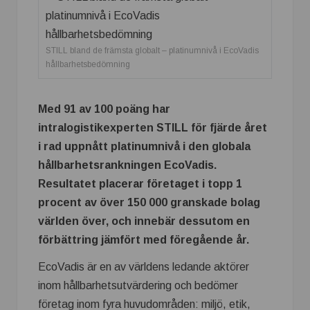
STILL bland de främsta globalt – platinumnivå i EcoVadis
hållbarhetsbedömning
Med 91 av 100 poäng har
intralogistikexperten STILL för fjärde året
i rad uppnått platinumnivå i den globala
hållbarhetsrankningen EcoVadis.
Resultatet placerar företaget i topp 1
procent av över 150 000 granskade bolag
världen över, och innebär dessutom en
förbättring jämfört med föregående år.
EcoVadis är en av världens ledande aktörer
inom hållbarhetsutvärdering och bedömer
företag inom fyra huvudområden: miljö, etik,