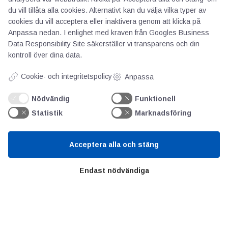
du vill tillåta alla cookies. Alternativt kan du välja vilka typer av
AOTI
cookies du vill acceptera eller inaktivera genom att klicka på
Anpassa nedan. I enlighet med kraven från
Googles Business
Data Responsibility Site
säkerställer vi transparens och din
Om oss
kontroll över dina data.
Priser
Kontakt
Cookie- och integritetspolicy
Anpassa
GDPR
Nödvändig
Funktionell
Statistik
Marknadsföring
Kunskapscentrum
Acceptera alla och stäng
SIFU
Chalmers Industriteknik
Endast nödvändiga
Värt att besöka
Altomteknik