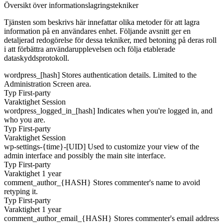
Översikt över informationslagringstekniker
Tjänsten som beskrivs här innefattar olika metoder för att lagra
information på en användares enhet. Följande avsnitt ger en
detaljerad redogörelse för dessa tekniker, med betoning på deras roll
i att förbättra användarupplevelsen och följa etablerade
dataskyddsprotokoll.
wordpress_[hash]
Stores authentication details. Limited to the
Administration Screen area.
Typ
First-party
Varaktighet
Session
wordpress_logged_in_[hash]
Indicates when you're logged in, and
who you are.
Typ
First-party
Varaktighet
Session
wp-settings-{time}-[UID]
Used to customize your view of the
admin interface and possibly the main site interface.
Typ
First-party
Varaktighet
1 year
comment_author_{HASH}
Stores commenter's name to avoid
retyping it.
Typ
First-party
Varaktighet
1 year
comment_author_email_{HASH}
Stores commenter's email address