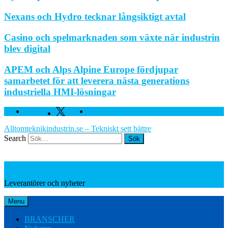
Nexans och Hydro tecknar långsiktigt avtal
Casino och spelmarknaden som växte när industrin
blev digital
APEM och Alps Alpine Europe fördjupar
samarbetet för att leverera nästa generations
industriella HMI-lösningar
Facebook
Twitter
Linkedin
Alltomteknikindustrin.se – Tekniskt sett bättre
Search
Leverantörer och nyheter
Leverantörer och nyheter
Menu
BRANSCHER