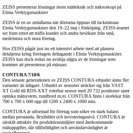
ZEISS presenterar lösningar inom mätteknik och mikroskopi på
Elmia Verktygsmaskiner
ZEISS är en av utställarna när dörrarna öppnas till fackmässan
Elmia Verktygsmaskiner den 19–22 maj i Jönköping. ZEISS-teamet
ser fram emot att träffa kunder och andra besökare från små,
medelstora och stora företag.
Hos ZEISS pågår just nu ett intensivt arbete med att planera
detaljerna kring företagets deltagande i Elmia Verktygsmaskiner.
ZEISS kan dock redan nu avslöja några av de lösningar som
kommer att presenteras på mässan:
CONTURA 7/10/6
Den senaste generationen av ZEISS CONTURA erbjuder ännu fler
varianter än tidigare. Utbudet av sensorer sträcker sig från VAST
XT Gold till RDS-XXT roterbar sensor med 20 732 positioner samt
optiska mätsystem, rundbord m.m. CONTURA finns i storlekar från
700 x 700 x 600 upp till 1200 x 2400 x 1000 mm.
CONTURA är utformad för företag som söker en stark balans
mellan prestanda, flexibilitet och investeringsnivå. CONTURA är
särskilt attraktiv för produktionsmiljöer med återkommande
mätuppgifter, där tillförlitlighet och användarvänlighet är
nyckelbegrepp.