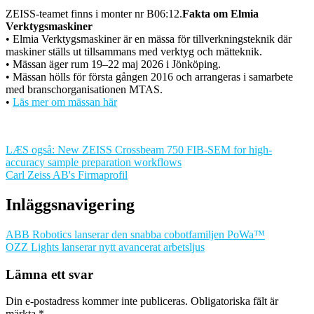
ZEISS-teamet finns i monter nr B06:12.
Fakta om Elmia
Verktygsmaskiner
• Elmia Verktygsmaskiner är en mässa för tillverkningsteknik där
maskiner ställs ut tillsammans med verktyg och mätteknik.
• Mässan äger rum 19–22 maj 2026 i Jönköping.
• Mässan hölls för första gången 2016 och arrangeras i samarbete
med branschorganisationen MTAS.
•
Läs mer om mässan här
LÆS også: New ZEISS Crossbeam 750 FIB-SEM for high-
accuracy sample preparation workflows
Carl Zeiss AB's Firmaprofil
Inläggsnavigering
ABB Robotics lanserar den snabba cobotfamiljen PoWa™
OZZ Lights lanserar nytt avancerat arbetsljus
Lämna ett svar
Din e-postadress kommer inte publiceras.
Obligatoriska fält är
märkta
*