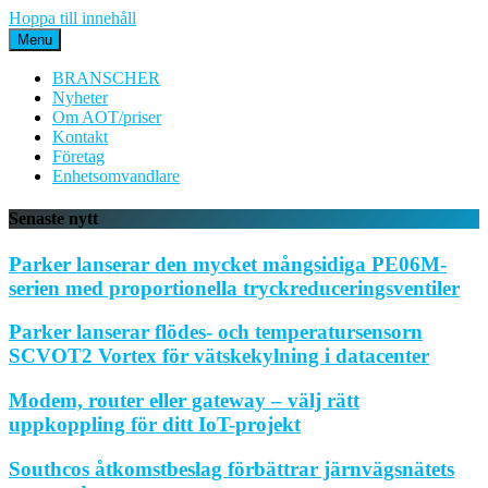
Hoppa till innehåll
Menu
BRANSCHER
Nyheter
Om AOT/priser
Kontakt
Företag
Enhetsomvandlare
Senaste nytt
Parker lanserar den mycket mångsidiga PE06M-
serien med proportionella tryckreduceringsventiler
Parker lanserar flödes- och temperatursensorn
SCVOT2 Vortex för vätskekylning i datacenter
Modem, router eller gateway – välj rätt
uppkoppling för ditt IoT-projekt
Southcos åtkomstbeslag förbättrar järnvägsnätets