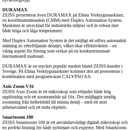
DURAMAX
ZEISS presenterar även DURAMAX på Elmia Verktygsmaskiner,
en koordinatmätmaskin (CMM) med Duplex Automation System.
Maskinen är utvecklad för industriella miljöer och är robust mot
både höga och låga temperaturer.
Med Duplex Automation System är det möjligt att utföra automatisk
mätning av efterföljande detaljer, vilket ökar effektiviteten – en
viktig aspekt för företag som verkar på en konkurrensutsatt
internationell marknad.
DURAMAX är en mycket populär maskin bland ZEISS-kunder i
Sverige. På Elmia Verktygsmaskiner kommer den att presenteras i
kombination med programvaran CALYPSO 8.0.
Axio Zoom V16
ZEISS Axio Zoom är ett mikroskop som erbjuder både hög
upplösning och ett zoomområde på 16x. Det möjliggör smidig
zoomning från helhetsbild till minsta detalj – med ett stort
arbetsavstånd och ett enda objektiv.
Smartzoom 100
ZEISS Smartzoom 100 är ett användarvänligt digitalt mikroskop och
en perfekt lösning för både nybörjare och experter. Med Smartzoom