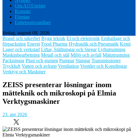
Nyheter
Om AOT/priser
Kontakt
Företag
Enhetsomvandlare
lördag, augusti 08, 2026
Brand och säkerhet
Bygg teknik
El och elektronik
Emballage och
förpackning
Energi
Food Pharma
Hydraulik och Pneumatik
Kemi
Lager och verkstad
Liftar, Ställningar och Stegar
Lyftutrustning
Maskinbearbetning
Metall och stål
Miljö och avfall
Mätutrustning
Packningar
Plast och gummi
Pumpar
Slangar
Transmissioner
Tryckluft
Vatten och avlopp
Ventilation
Ventiler och Kopplingar
Verktyg och Maskiner
ZEISS presenterar lösningar inom
mätteknik och mikroskopi på Elmia
Verktygsmaskiner
23. apr 2026