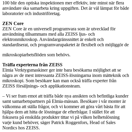
100 blir den optiska inspektionen mer effektiv, inte minst när flera
användare ska samarbeta kring uppgiften. Det är väl lämpat för både
laboratorier och industriföretag.
ZEN Core
ZEN Core är en universell programvara som är utvecklad för
användning tillsammans med alla ZEISS ljus- och
elektronmikroskop. Användargränssnittet är enkelt och
standardiserat, och programvarupaketet är flexibelt och möjliggör de
mikroskopiarbetsflöden som behövs.
Träffa experterna från ZEISS
Elmia Verktygsmaskiner ger inte bara besökarna möjlighet att se
några av de mest intressanta ZEISS-lösningarna inom mätteknik och
mikroskopi. Som besökare kan man också träffa experter från
ZEISS försäljnings- och applikationsteam.
– Vi ser fram emot att träffa både nya ansikten och befintliga kunder
samt samarbetspartners på Elmia-mässan. Besökare i vår monter är
välkomna att ställa frågor, och vi kommer att göra vårt bästa för att
hjälpa dem att hitta de lösningar de efterfrågar. I stället för att
fokusera på enskilda produkter tittar vi på vilken helhetslösning
varje kund behöver, säger Patrick Roggenfors, Head of Sales
Nordics hos ZEISS.