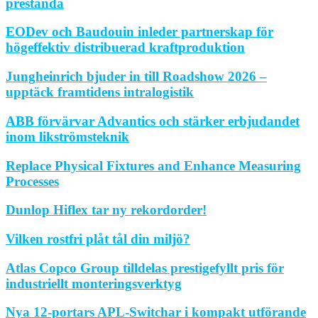
prestanda
EODev och Baudouin inleder partnerskap för
högeffektiv distribuerad kraftproduktion
Jungheinrich bjuder in till Roadshow 2026 –
upptäck framtidens intralogistik
ABB förvärvar Advantics och stärker erbjudandet
inom likströmsteknik
Replace Physical Fixtures and Enhance Measuring
Processes
Dunlop Hiflex tar ny rekordorder!
Vilken rostfri plåt tål din miljö?
Atlas Copco Group tilldelas prestigefyllt pris för
industriellt monteringsverktyg
Nya 12-portars APL-Switchar i kompakt utförande