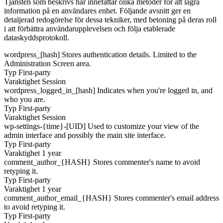
Tjänsten som beskrivs här innefattar olika metoder för att lagra
information på en användares enhet. Följande avsnitt ger en
detaljerad redogörelse för dessa tekniker, med betoning på deras roll
i att förbättra användarupplevelsen och följa etablerade
dataskyddsprotokoll.
wordpress_[hash]
Stores authentication details. Limited to the
Administration Screen area.
Typ
First-party
Varaktighet
Session
wordpress_logged_in_[hash]
Indicates when you're logged in, and
who you are.
Typ
First-party
Varaktighet
Session
wp-settings-{time}-[UID]
Used to customize your view of the
admin interface and possibly the main site interface.
Typ
First-party
Varaktighet
1 year
comment_author_{HASH}
Stores commenter's name to avoid
retyping it.
Typ
First-party
Varaktighet
1 year
comment_author_email_{HASH}
Stores commenter's email address
to avoid retyping it.
Typ
First-party