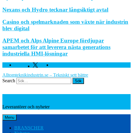
Nexans och Hydro tecknar långsiktigt avtal
Casino och spelmarknaden som växte när industrin
blev digital
APEM och Alps Alpine Europe fördjupar
samarbetet för att leverera nästa generations
industriella HMI-lösningar
Facebook
Twitter
Linkedin
Alltomteknikindustrin.se – Tekniskt sett bättre
Search
Leverantörer och nyheter
Leverantörer och nyheter
Menu
BRANSCHER