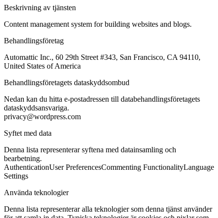
Beskrivning av tjänsten
Content management system for building websites and blogs.
Behandlingsföretag
Automattic Inc., 60 29th Street #343, San Francisco, CA 94110,
United States of America
Behandlingsföretagets dataskyddsombud
Nedan kan du hitta e-postadressen till databehandlingsföretagets
dataskyddsansvariga.
privacy@wordpress.com
Syftet med data
Denna lista representerar syftena med datainsamling och
bearbetning.
Authentication
User Preferences
Commenting Functionality
Language
Settings
Använda teknologier
Denna lista representerar alla teknologier som denna tjänst använder
för att samla in data. Typiska teknologier är cookies och pixlar som