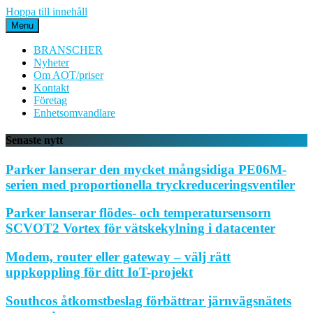
Hoppa till innehåll
Menu
BRANSCHER
Nyheter
Om AOT/priser
Kontakt
Företag
Enhetsomvandlare
Senaste nytt
Parker lanserar den mycket mångsidiga PE06M-
serien med proportionella tryckreduceringsventiler
Parker lanserar flödes- och temperatursensorn
SCVOT2 Vortex för vätskekylning i datacenter
Modem, router eller gateway – välj rätt
uppkoppling för ditt IoT-projekt
Southcos åtkomstbeslag förbättrar järnvägsnätets