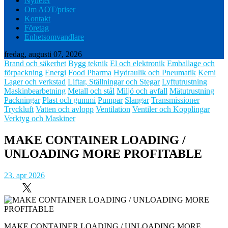
Nyheter
Om AOT/priser
Kontakt
Företag
Enhetsomvandlare
fredag, augusti 07, 2026
Brand och säkerhet
Bygg teknik
El och elektronik
Emballage och
förpackning
Energi
Food Pharma
Hydraulik och Pneumatik
Kemi
Lager och verkstad
Liftar, Ställningar och Stegar
Lyftutrustning
Maskinbearbetning
Metall och stål
Miljö och avfall
Mätutrustning
Packningar
Plast och gummi
Pumpar
Slangar
Transmissioner
Tryckluft
Vatten och avlopp
Ventilation
Ventiler och Kopplingar
Verktyg och Maskiner
MAKE CONTAINER LOADING /
UNLOADING MORE PROFITABLE
23. apr 2026
MAKE CONTAINER LOADING / UNLOADING MORE