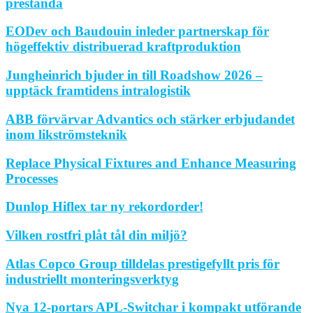
prestanda
EODev och Baudouin inleder partnerskap för
högeffektiv distribuerad kraftproduktion
Jungheinrich bjuder in till Roadshow 2026 –
upptäck framtidens intralogistik
ABB förvärvar Advantics och stärker erbjudandet
inom likströmsteknik
Replace Physical Fixtures and Enhance Measuring
Processes
Dunlop Hiflex tar ny rekordorder!
Vilken rostfri plåt tål din miljö?
Atlas Copco Group tilldelas prestigefyllt pris för
industriellt monteringsverktyg
Nya 12-portars APL-Switchar i kompakt utförande