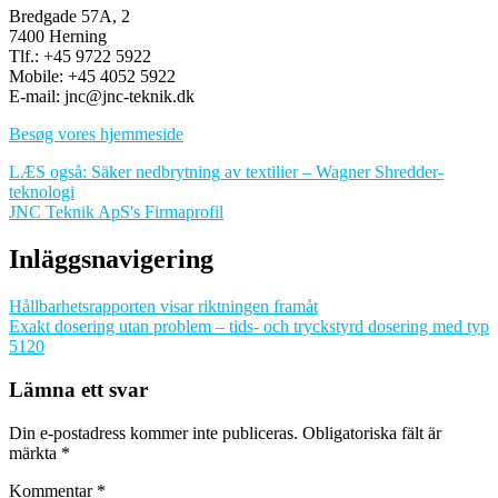
Bredgade 57A, 2
7400 Herning
Tlf.: +45 9722 5922
Mobile: +45 4052 5922
E-mail: jnc@jnc-teknik.dk
Besøg vores hjemmeside
LÆS også: Säker nedbrytning av textilier – Wagner Shredder-
teknologi
JNC Teknik ApS's Firmaprofil
Inläggsnavigering
Hållbarhetsrapporten visar riktningen framåt
Exakt dosering utan problem – tids- och tryckstyrd dosering med typ
5120
Lämna ett svar
Din e-postadress kommer inte publiceras.
Obligatoriska fält är
märkta
*
Kommentar
*