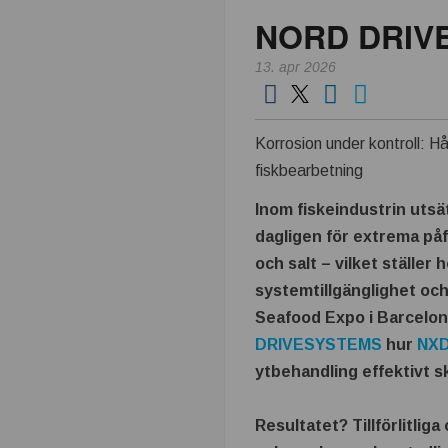
NORD DRIVE
k
13. apr 2026
n
i
Korrosion under kontroll: Hål
k
fiskbearbetning
Inom fiskeindustrin utsä
i
dagligen för extrema påf
n
och salt – vilket ställer 
systemtillgänglighet och
d
Seafood Expo i Barcelon
DRIVESYSTEMS
hur
NXD
u
ytbehandling effektivt s
s
Resultatet? Tillförlitli