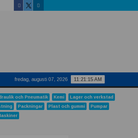
Facebook
Linkedin
Twitter
fredag, augusti 07, 2026
11:21:16 AM
draulik och Pneumatik
Kemi
Lager och verkstad
stning
Packningar
Plast och gummi
Pumpar
Maskiner