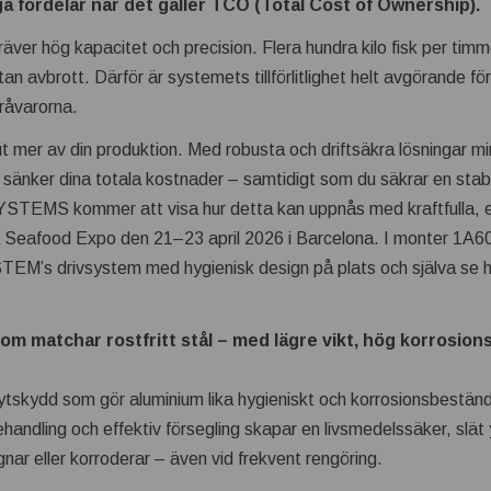
a fördelar när det gäller TCO (Total Cost of Ownership).
kräver hög kapacitet och precision. Flera hundra kilo fisk per ti
utan avbrott. Därför är systemets tillförlitlighet helt avgörande fö
 råvarorna.
ut mer av din produktion. Med robusta och driftsäkra lösningar m
 sänker dina totala kostnader – samtidigt som du säkrar en stabi
EMS kommer att visa hur detta kan uppnås med kraftfulla, en
 på Seafood Expo den 21–23 april 2026 i Barcelona. I monter 1A60
s drivsystem med hygienisk design på plats och själva se h
m matchar rostfritt stål – med lägre vikt, hög korrosion
skydd som gör aluminium lika hygieniskt och korrosionsbeständig
andling och effektiv försegling skapar en livsmedelssäker, slät 
nar eller korroderar – även vid frekvent rengöring.