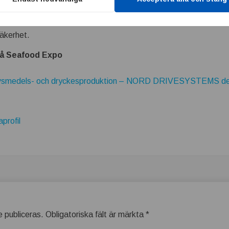
ehandlingen kan revolutionera din produktion under NORDs pres
n, dess tillverkningsprinciper och praktiska användning – och vis
säkerhet.
 Seafood Expo
 livsmedels- och dryckesproduktion – NORD DRIVESYSTEMS de
profil
 publiceras.
Obligatoriska fält är märkta
*