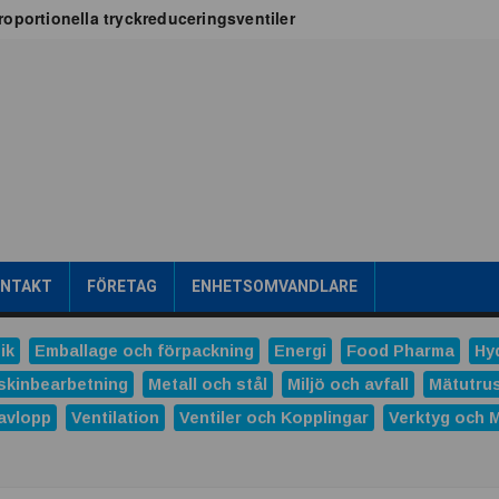
oportionella tryckreduceringsventiler
x för vätskekylning i datacenter
oT-projekt
a
tribuerad kraftproduktion
ens intralogistik
römsteknik
es
Dunlop Hiflex tar ny rekordorder!
las prestigefyllt pris för industriellt monteringsverktyg
ONTAKT
FÖRETAG
ENHETSOMVANDLARE
ns och Hydro tecknar långsiktigt avtal
tal
ik
Emballage och förpackning
Energi
Food Pharma
Hy
verera nästa generations industriella HMI-lösningar
skinbearbetning
Metall och stål
Miljö och avfall
Mätutru
avlopp
Ventilation
Ventiler och Kopplingar
Verktyg och 