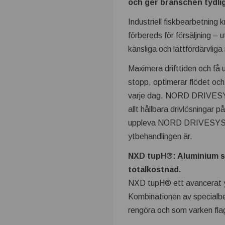
t
och ger branschen tydlig
Industriell fiskbearbetning 
r
förbereds för försäljning – 
i
känsliga och lättfördärvliga
Maximera drifttiden och få 
n
stopp, optimerar flödet och
.
varje dag. NORD DRIVESYST
allt hållbara drivlösningar
s
uppleva NORD DRIVESYSTEM’
ytbehandlingen är.
e
NXD tupH®: Aluminium so
–
totalkostnad.
NXD tupH® ett avancerat yt
T
Kombinationen av specialbeh
rengöra och som varken flag
e