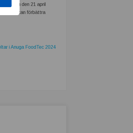
entation den 21 april
ar hur du kan förbättra
ltar i Anuga FoodTec 2024