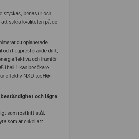
mme styckas, benas ur och
r att säkra kvaliteten på de
inimerar du oplanerade
l och högpresterande drift,
ergieffektiva och framför
5 i hall 1 kan besökare
ur effektiv NXD tupH®-
sbeständighet och lägre
t som rostfritt stål.
yta som är enkel att