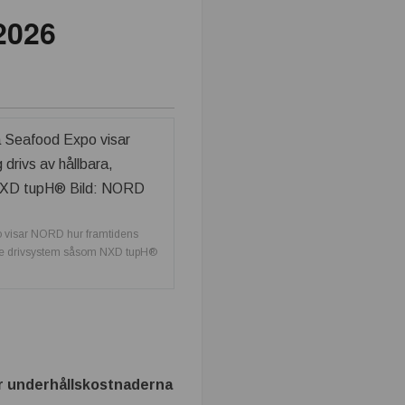
2026
 visar NORD hur framtidens
ande drivsystem såsom NXD tupH®
ker underhållskostnaderna