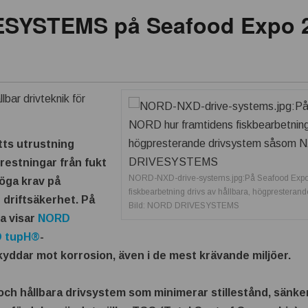
SYSTEMS på Seafood Expo 
lbar drivteknik för
tts utrustning
restningar från fukt
NORD-NXD-drive-systems.jpg:På Seafood Expo
höga krav på
fiskbearbetning drivs av hållbara, högprester
 driftsäkerhet. På
Bild: NORD DRIVESYSTEMS
a visar
NORD
 tupH®
-
kyddar mot korrosion, även i de mest krävande miljöer.
ga och hållbara drivsystem som minimerar stillestånd, sän