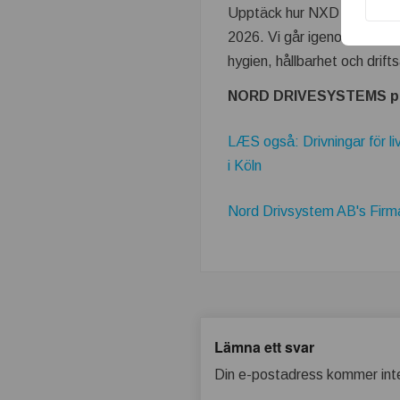
t
Upptäck hur NXD tupH®-ytb
2026. Vi går igenom teknike
b
hygien, hållbarhet och drift
ä
NORD DRIVESYSTEMS på
t
LÆS også: Drivningar för
t
i Köln
r
Nord Drivsystem AB's Firma
e
Lämna ett svar
Din e-postadress kommer inte