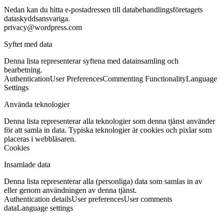
Nedan kan du hitta e-postadressen till databehandlingsföretagets
dataskyddsansvariga.
privacy@wordpress.com
Syftet med data
Denna lista representerar syftena med datainsamling och
bearbetning.
Authentication
User Preferences
Commenting Functionality
Language
Settings
Använda teknologier
Denna lista representerar alla teknologier som denna tjänst använder
för att samla in data. Typiska teknologier är cookies och pixlar som
placeras i webbläsaren.
Cookies
Insamlade data
Denna lista representerar alla (personliga) data som samlas in av
eller genom användningen av denna tjänst.
Authentication details
User preferences
User comments
data
Language settings