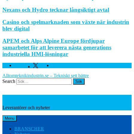
Nexans och Hydro tecknar långsiktigt avtal
Casino och spelmarknaden som växte när industrin
blev digital
APEM och Alps Alpine Europe fördjupar
samarbetet för att leverera nästa generations
industriella HMI-lösningar
Facebook
Twitter
Linkedin
Alltomteknikindustrin.se – Tekniskt sett bättre
Search
Leverantörer och nyheter
Leverantörer och nyheter
Menu
BRANSCHER