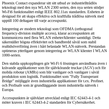
Phoenix Contact expanderar sitt sitt utbud av industrielltrådlös
teknologi med den nya WLAN 2300 serien, den nya serien stödjer
Wi-Fi6 funktionalitet enligt IEEE 802.11ax standarden. Enheten är
designad för att skapa effektiva och kraftfulla trådlösa nätverk med
upptill 100 deltagare till varje accesspunkt.
Integrering av modern teknologi som OFDMA (orthogonal
frequency-division multiple access), klarar accesspunkten att
kommunicera med flera WLAN enheter/klienter samtidigt. Detta
säkerställer högsta effektivitet och bandbredd såväl som stabil
realtidsöverföring även i hårt belastade WLAN-nätverk. Prestandan
optimeras ytterligare genom integrering av WLAN klienter I WLAN
1000-serien.
Den stabila uppkopplingen gör Wi-Fi 6 lösningen användbara även i
krävande applikationer som för självkörande truckar (AGV) och för
mobila robotar (AMRs) som blir vanligare och vanligare i såväl
produktion som logistik. Funktionalitet som ”Fully Transperant
Bridge” möjliggör även industriella applikationer för t.ex. Profinet.
och Profisafe som är grundläggande inom industriella nätverk i
Europa.
Accesspunkten är självklart utvecklad enligt IEC 62443-4-1 och
möter kraven i IEC 62443-4-2 standarden för Cybersäkerhet.