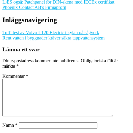
LÆS også: Patchpanel för DIN-skena med IECEx certifikat
Phoenix Contact AB's Firmaprofil
Inläggsnavigering
Tufft test av Volvo L120 Electric i kylan på sågverk
Rent vatten i byggnader kräver säkra tappvattensystem
Lämna ett svar
Din e-postadress kommer inte publiceras.
Obligatoriska fält är
märkta
*
Kommentar
*
Namn
*