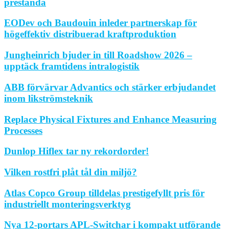
prestanda
EODev och Baudouin inleder partnerskap för
högeffektiv distribuerad kraftproduktion
Jungheinrich bjuder in till Roadshow 2026 –
upptäck framtidens intralogistik
ABB förvärvar Advantics och stärker erbjudandet
inom likströmsteknik
Replace Physical Fixtures and Enhance Measuring
Processes
Dunlop Hiflex tar ny rekordorder!
Vilken rostfri plåt tål din miljö?
Atlas Copco Group tilldelas prestigefyllt pris för
industriellt monteringsverktyg
Nya 12-portars APL-Switchar i kompakt utförande