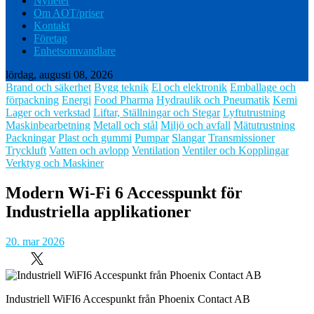
Nyheter
Om AOT/priser
Kontakt
Företag
Enhetsomvandlare
lördag, augusti 08, 2026
Brand och säkerhet
Bygg teknik
El och elektronik
Emballage och
förpackning
Energi
Food Pharma
Hydraulik och Pneumatik
Kemi
Lager och verkstad
Liftar, Ställningar och Stegar
Lyftutrustning
Maskinbearbetning
Metall och stål
Miljö och avfall
Mätutrustning
Packningar
Plast och gummi
Pumpar
Slangar
Transmissioner
Tryckluft
Vatten och avlopp
Ventilation
Ventiler och Kopplingar
Verktyg och Maskiner
Modern Wi-Fi 6 Accesspunkt för
Industriella applikationer
20. mar 2026
Industriell WiFI6 Accespunkt från Phoenix Contact AB