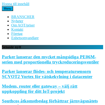
Hoppa till innehåll
Menu
BRANSCHER
Nyheter
Om AOT/priser
Kontakt
Företag
Enhetsomvandlare
Senaste nytt
Parker lanserar den mycket mångsidiga PE06M-
serien med proportionella tryckreduceringsventiler
Parker lanserar flödes- och temperatursensorn
SCVOT2 Vortex för vätskekylning i datacenter
Modem, router eller gateway – välj rätt
uppkoppling för ditt IoT-projekt
Southcos åtkomstbeslag förbättrar järnvägsnätets