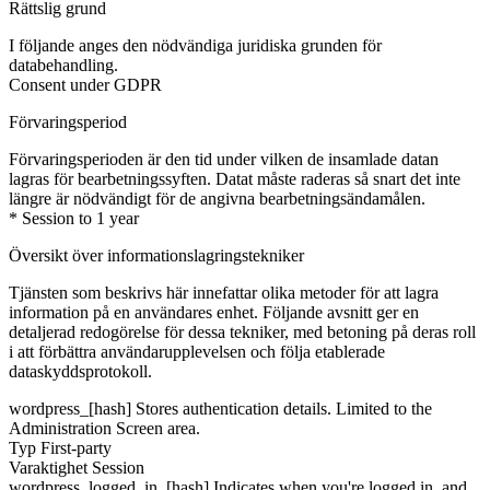
Rättslig grund
I följande anges den nödvändiga juridiska grunden för
databehandling.
Consent under GDPR
Förvaringsperiod
Förvaringsperioden är den tid under vilken de insamlade datan
lagras för bearbetningssyften. Datat måste raderas så snart det inte
längre är nödvändigt för de angivna bearbetningsändamålen.
* Session to 1 year
Översikt över informationslagringstekniker
Tjänsten som beskrivs här innefattar olika metoder för att lagra
information på en användares enhet. Följande avsnitt ger en
detaljerad redogörelse för dessa tekniker, med betoning på deras roll
i att förbättra användarupplevelsen och följa etablerade
dataskyddsprotokoll.
wordpress_[hash]
Stores authentication details. Limited to the
Administration Screen area.
Typ
First-party
Varaktighet
Session
wordpress_logged_in_[hash]
Indicates when you're logged in, and