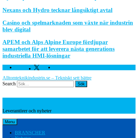
Nexans och Hydro tecknar långsiktigt avtal
Casino och spelmarknaden som växte när industrin
blev digital
APEM och Alps Alpine Europe fördjupar
samarbetet för att leverera nästa generations
industriella HMI-lösningar
Facebook
Twitter
Linkedin
Alltomteknikindustrin.se – Tekniskt sett bättre
Search
Leverantörer och nyheter
Leverantörer och nyheter
Menu
BRANSCHER