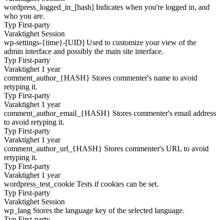
wordpress_logged_in_[hash]
Indicates when you're logged in, and
who you are.
Typ
First-party
Varaktighet
Session
wp-settings-{time}-[UID]
Used to customize your view of the
admin interface and possibly the main site interface.
Typ
First-party
Varaktighet
1 year
comment_author_{HASH}
Stores commenter's name to avoid
retyping it.
Typ
First-party
Varaktighet
1 year
comment_author_email_{HASH}
Stores commenter's email address
to avoid retyping it.
Typ
First-party
Varaktighet
1 year
comment_author_url_{HASH}
Stores commenter's URL to avoid
retyping it.
Typ
First-party
Varaktighet
1 year
wordpress_test_cookie
Tests if cookies can be set.
Typ
First-party
Varaktighet
Session
wp_lang
Stores the language key of the selected language.
Typ
First-party