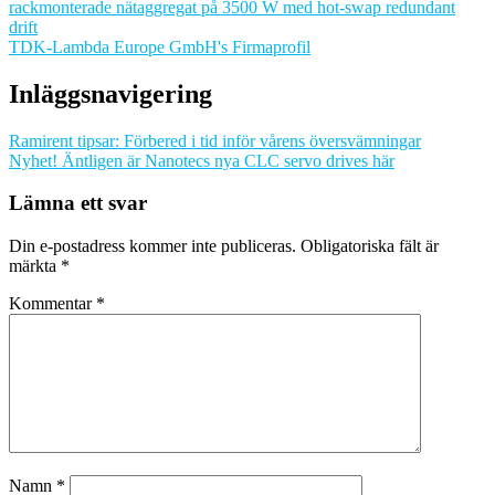
rackmonterade nätaggregat på 3500 W med hot-swap redundant
drift
TDK-Lambda Europe GmbH's Firmaprofil
Inläggsnavigering
Ramirent tipsar: Förbered i tid inför vårens översvämningar
Nyhet! Äntligen är Nanotecs nya CLC servo drives här
Lämna ett svar
Din e-postadress kommer inte publiceras.
Obligatoriska fält är
märkta
*
Kommentar
*
Namn
*