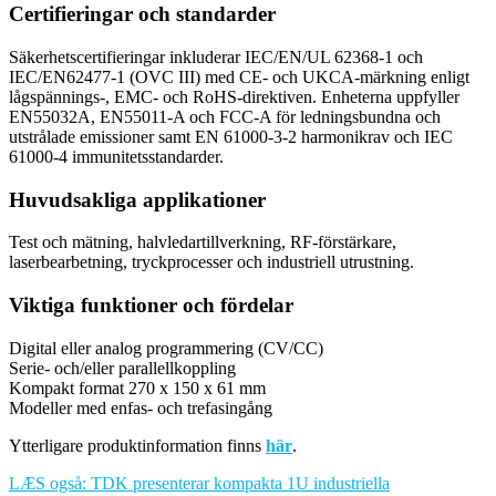
Certifieringar och standarder
Säkerhetscertifieringar inkluderar IEC/EN/UL 62368-1 och
IEC/EN62477-1 (OVC III) med CE- och UKCA-märkning enligt
lågspännings-, EMC- och RoHS-direktiven. Enheterna uppfyller
EN55032A, EN55011-A och FCC-A för ledningsbundna och
utstrålade emissioner samt EN 61000-3-2 harmonikrav och IEC
61000-4 immunitetsstandarder.
Huvudsakliga applikationer
Test och mätning, halvledartillverkning, RF-förstärkare,
laserbearbetning, tryckprocesser och industriell utrustning.
Viktiga funktioner och fördelar
Digital eller analog programmering (CV/CC)
Serie- och/eller parallellkoppling
Kompakt format 270 x 150 x 61 mm
Modeller med enfas- och trefasingång
Ytterligare produktinformation finns
här
.
LÆS også: TDK presenterar kompakta 1U industriella