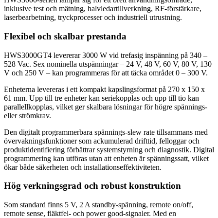
inklusive test och mätning, halvledartillverkning, RF-förstärkare,
laserbearbetning, tryckprocesser och industriell utrustning.
Flexibel och skalbar prestanda
HWS3000GT4 levererar 3000 W vid trefasig inspänning på 340 –
528 Vac. Sex nominella utspänningar – 24 V, 48 V, 60 V, 80 V, 130
V och 250 V – kan programmeras för att täcka området 0 – 300 V.
Enheterna levereras i ett kompakt kapslingsformat på 270 x 150 x
61 mm. Upp till tre enheter kan seriekopplas och upp till tio kan
parallellkopplas, vilket ger skalbara lösningar för högre spännings-
eller strömkrav.
Den digitalt programmerbara spännings-slew rate tillsammans med
övervakningsfunktioner som ackumulerad drifttid, felloggar och
produktidentifiering förbättrar systemstyrning och diagnostik. Digital
programmering kan utföras utan att enheten är spänningssatt, vilket
ökar både säkerheten och installations­effektiviteten.
Hög verkningsgrad och robust konstruktion
Som standard finns 5 V, 2 A standby-spänning, remote on/off,
remote sense, fläktfel- och power good-signaler. Med en