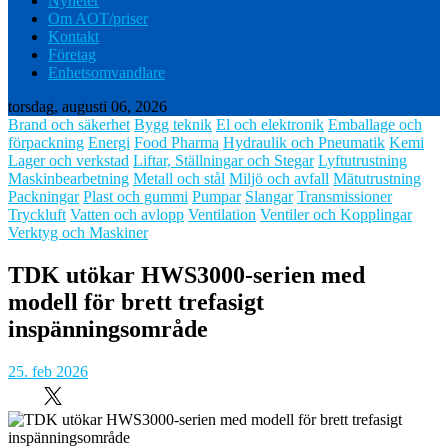
Nyheter
Om AOT/priser
Kontakt
Företag
Enhetsomvandlare
torsdag, augusti 06, 2026
Brand och säkerhet
Bygg teknik
El och elektronik
Emballage och
förpackning
Energi
Food Pharma
Hydraulik och Pneumatik
Kemi
Lager och verkstad
Liftar, Ställningar och Stegar
Lyftutrustning
Maskinbearbetning
Metall och stål
Miljö och avfall
Mätutrustning
Packningar
Plast och gummi
Pumpar
Slangar
Transmissioner
Tryckluft
Vatten och avlopp
Ventilation
Ventiler och Kopplingar
Verktyg och Maskiner
TDK utökar HWS3000-serien med
modell för brett trefasigt
inspänningsområde
25. feb 2026