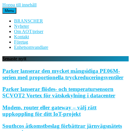
Hoppa till innehåll
Menu
BRANSCHER
Nyheter
Om AOT/priser
Kontakt
Företag
Enhetsomvandlare
Senaste nytt
Parker lanserar den mycket mångsidiga PE06M-
serien med proportionella tryckreduceringsventiler
Parker lanserar flödes- och temperatursensorn
SCVOT2 Vortex för vätskekylning i datacenter
Modem, router eller gateway – välj rätt
uppkoppling för ditt IoT-projekt
Southcos åtkomstbeslag förbättrar järnvägsnätets