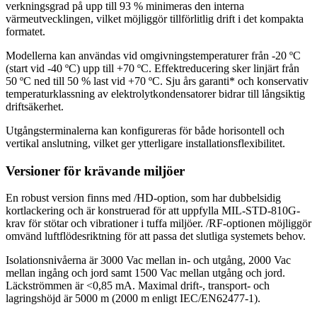
verkningsgrad på upp till 93 % minimeras den interna
värmeutvecklingen, vilket möjliggör tillförlitlig drift i det kompakta
formatet.
Modellerna kan användas vid omgivningstemperaturer från -20 ºC
(start vid -40 ºC) upp till +70 ºC. Effektreducering sker linjärt från
50 ºC ned till 50 % last vid +70 ºC. Sju års garanti* och konservativ
temperaturklassning av elektrolytkondensatorer bidrar till långsiktig
driftsäkerhet.
Utgångsterminalerna kan konfigureras för både horisontell och
vertikal anslutning, vilket ger ytterligare installationsflexibilitet.
Versioner för krävande miljöer
En robust version finns med /HD-option, som har dubbelsidig
kortlackering och är konstruerad för att uppfylla MIL-STD-810G-
krav för stötar och vibrationer i tuffa miljöer. /RF-optionen möjliggör
omvänd luftflödesriktning för att passa det slutliga systemets behov.
Isolationsnivåerna är 3000 Vac mellan in- och utgång, 2000 Vac
mellan ingång och jord samt 1500 Vac mellan utgång och jord.
Läckströmmen är <0,85 mA. Maximal drift-, transport- och
lagringshöjd är 5000 m (2000 m enligt IEC/EN62477-1).