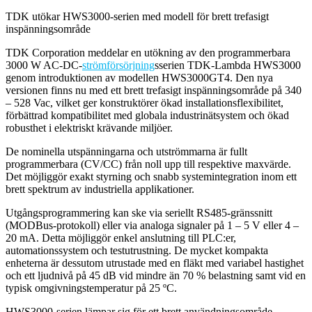
TDK utökar HWS3000-serien med modell för brett trefasigt
inspänningsområde
TDK Corporation meddelar en utökning av den programmerbara
3000 W AC-DC-
strömförsörjning
sserien TDK-Lambda HWS3000
genom introduktionen av modellen HWS3000GT4. Den nya
versionen finns nu med ett brett trefasigt inspänningsområde på 340
– 528 Vac, vilket ger konstruktörer ökad installationsflexibilitet,
förbättrad kompatibilitet med globala industrinätsystem och ökad
robusthet i elektriskt krävande miljöer.
De nominella utspänningarna och utströmmarna är fullt
programmerbara (CV/CC) från noll upp till respektive maxvärde.
Det möjliggör exakt styrning och snabb systemintegration inom ett
brett spektrum av industriella applikationer.
Utgångsprogrammering kan ske via seriellt RS485-gränssnitt
(MODBus-protokoll) eller via analoga signaler på 1 – 5 V eller 4 –
20 mA. Detta möjliggör enkel anslutning till PLC:er,
automationssystem och testutrustning. De mycket kompakta
enheterna är dessutom utrustade med en fläkt med variabel hastighet
och ett ljudnivå på 45 dB vid mindre än 70 % belastning samt vid en
typisk omgivningstemperatur på 25 ºC.
HWS3000-serien lämpar sig för ett brett användningsområde,