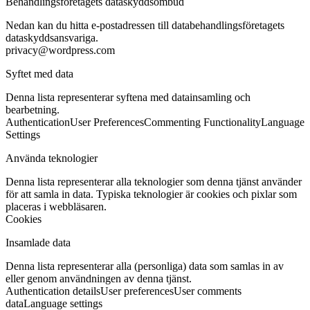
Behandlingsföretagets dataskyddsombud
Nedan kan du hitta e-postadressen till databehandlingsföretagets
dataskyddsansvariga.
privacy@wordpress.com
Syftet med data
Denna lista representerar syftena med datainsamling och
bearbetning.
Authentication
User Preferences
Commenting Functionality
Language
Settings
Använda teknologier
Denna lista representerar alla teknologier som denna tjänst använder
för att samla in data. Typiska teknologier är cookies och pixlar som
placeras i webbläsaren.
Cookies
Insamlade data
Denna lista representerar alla (personliga) data som samlas in av
eller genom användningen av denna tjänst.
Authentication details
User preferences
User comments
data
Language settings