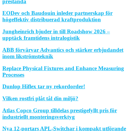
prestanda
EODev och Baudouin inleder partnerskap för
högeffektiv distribuerad kraftproduktion
Jungheinrich bjuder in till Roadshow 2026 –
upptäck framtidens intralogistik
ABB förvärvar Advantics och stärker erbjudandet
inom likströmsteknik
Replace Physical Fixtures and Enhance Measuring
Processes
Dunlop Hiflex tar ny rekordorder!
Vilken rostfri plåt tål din miljö?
Atlas Copco Group tilldelas prestigefyllt pris för
industriellt monteringsverktyg
Nya 12-portars APL-Switchar i kompakt utförande