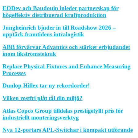
EODev och Baudouin inleder partnerskap för
högeffektiv distribuerad kraftproduktion
Jungheinrich bjuder in till Roadshow 2026 –
upptäck framtidens intralogistik
ABB förvärvar Advantics och stärker erbjudandet
inom likströmsteknik
Replace Physical Fixtures and Enhance Measuring
Processes
Dunlop Hiflex tar ny rekordorder!
Vilken rostfri plåt tål din miljö?
Atlas Copco Group tilldelas prestigefyllt pris för
industriellt monteringsverktyg
Nya 12-portars APL-Switchar i kompakt utförande