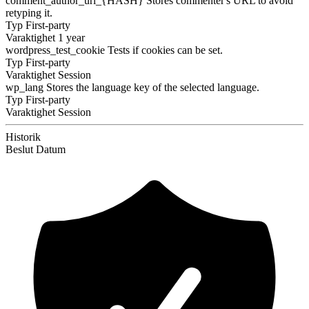
comment_author_url_{HASH}
Stores commenter's URL to avoid
retyping it.
Typ
First-party
Varaktighet
1 year
wordpress_test_cookie
Tests if cookies can be set.
Typ
First-party
Varaktighet
Session
wp_lang
Stores the language key of the selected language.
Typ
First-party
Varaktighet
Session
Historik
Beslut
Datum