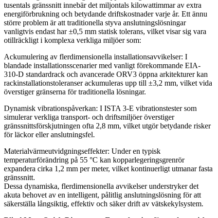
tusentals gränssnitt innebär det miljontals kilowattimmar av extra
energiförbrukning och betydande driftskostnader varje år. Ett ännu
större problem är att traditionella styva anslutningslösningar
vanligtvis endast har ±0,5 mm statisk tolerans, vilket visar sig vara
otillräckligt i komplexa verkliga miljöer som:
Ackumulering av flerdimensionella installationsavvikelser: I
blandade installationsscenarier med vanligt förekommande EIA-
310-D standardrack och avancerade ORV3 öppna arkitekturer kan
rackinstallationstoleranser ackumuleras upp till ±3,2 mm, vilket vida
överstiger gränserna för traditionella lösningar.
Dynamisk vibrationspåverkan: I ISTA 3-E vibrationstester som
simulerar verkliga transport- och driftsmiljöer överstiger
gränssnittsförskjutningen ofta 2,8 mm, vilket utgör betydande risker
för läckor eller anslutningsfel.
Materialvärmeutvidgningseffekter: Under en typisk
temperaturförändring på 55 °C kan kopparlegeringsgrenrör
expandera cirka 1,2 mm per meter, vilket kontinuerligt utmanar fasta
gränssnitt.
Dessa dynamiska, flerdimensionella avvikelser understryker det
akuta behovet av en intelligent, pålitlig anslutningslösning för att
säkerställa långsiktig, effektiv och säker drift av vätskekylsystem.