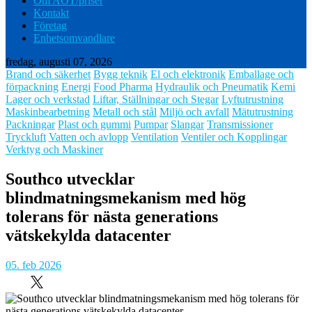
Om AOT/priser
Kontakt
Företag
Enhetsomvandlare
fredag, augusti 07, 2026
Brand och säkerhet
Bygg teknik
El och elektronik
Emballage och
förpackning
Energi
Food Pharma
Hydraulik och Pneumatik
Kemi
Lager och verkstad
Liftar, Ställningar och Stegar
Lyftutrustning
Maskinbearbetning
Metall och stål
Miljö och avfall
Mätutrustning
Packningar
Plast och gummi
Pumpar
Slangar
Transmissioner
Tryckluft
Vatten och avlopp
Ventilation
Ventiler och Kopplingar
Verktyg och Maskiner
Southco utvecklar
blindmatningsmekanism med hög
tolerans för nästa generations
vätskekylda datacenter
05. feb 2026