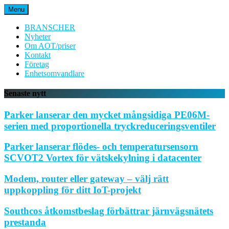
Hoppa
Menu
till
innehåll
BRANSCHER
Nyheter
Om AOT/priser
Kontakt
Företag
Enhetsomvandlare
Senaste nytt
Parker lanserar den mycket mångsidiga PE06M-
serien med proportionella tryckreduceringsventiler
Parker lanserar flödes- och temperatursensorn
SCVOT2 Vortex för vätskekylning i datacenter
Modem, router eller gateway – välj rätt
uppkoppling för ditt IoT-projekt
Southcos åtkomstbeslag förbättrar järnvägsnätets
prestanda