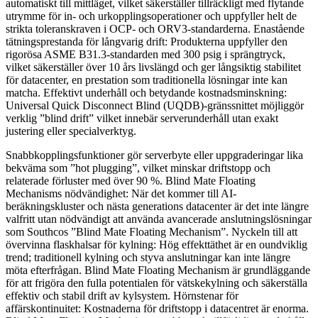
automatiskt till mittläget, vilket säkerställer tillräckligt med flytande
utrymme för in- och urkopplingsoperationer och uppfyller helt de
strikta toleranskraven i OCP- och ORV3-standarderna. Enastående
tätningsprestanda för långvarig drift: Produkterna uppfyller den
rigorösa ASME B31.3-standarden med 300 psig i sprängtryck,
vilket säkerställer över 10 års livslängd och ger långsiktig stabilitet
för datacenter, en prestation som traditionella lösningar inte kan
matcha. Effektivt underhåll och betydande kostnadsminskning:
Universal Quick Disconnect Blind (UQDB)-gränssnittet möjliggör
verklig ”blind drift” vilket innebär serverunderhåll utan exakt
justering eller specialverktyg.
Snabbkopplingsfunktioner gör serverbyte eller uppgraderingar lika
bekväma som ”hot plugging”, vilket minskar driftstopp och
relaterade förluster med över 90 %. Blind Mate Floating
Mechanisms nödvändighet: När det kommer till AI-
beräkningskluster och nästa generations datacenter är det inte längre
valfritt utan nödvändigt att använda avancerade anslutningslösningar
som Southcos ”Blind Mate Floating Mechanism”. Nyckeln till att
övervinna flaskhalsar för kylning: Hög effekttäthet är en oundviklig
trend; traditionell kylning och styva anslutningar kan inte längre
möta efterfrågan. Blind Mate Floating Mechanism är grundläggande
för att frigöra den fulla potentialen för vätskekylning och säkerställa
effektiv och stabil drift av kylsystem. Hörnstenar för
affärskontinuitet: Kostnaderna för driftstopp i datacentret är enorma.