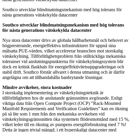
Southco utvecklar blindmatningsmekanism med hög tolerans för
nästa generations vätskekylda datacenter
Southco utvecklar blindmatningsmekanism med hög tolerans
för nästa generations vätskekylda datacenter
Nya stora datacenter drivs av globala hållbarhetsmål och behovet av
högpresterande, energieffektiva infrastrukturer för uppnå sina
målsatta PUE-värden, vilket accelererar branschen mot storskalig
vätskekylning. Tillförlitlighetsproblem från otillräckliga mekaniska
toleranser vid anslutningspunkterna för vätskekylningssystem blir
dock en kritisk flaskhals för energieffektivitetsuppgraderingar och
stabil drift. Southco förstår allvaret i denna utmaning och är därför
angelägna om att tillhandahålla banbrytande lösningar.
Mindre avvikelser, stora kostnader
I storskalig implementering av vätskekylningsteknik är
tillförlitligheten hos de anslutande gränssnitten avgörande. Enligt
viktiga data från Open Compute Project (OCP) ”Rack-Mounted
Manifold Requirements and Verification Guidelines” kan en ökning
på så lite som 1 mm från den mekaniska avvikelsen vid
vätskekylningsgränssnitten öka systemets flödesmotstånd med 15 %,
vilket leder till en ökning av pumpens energiförbrukning med 7 %!
Detta är ingen trivial mängd; i ett hyperskaligt datacenter med