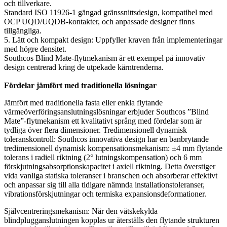
och tillverkare.
Standard ISO 11926-1 gängad gränssnittsdesign, kompatibel med
OCP UQD/UQDB-kontakter, och anpassade designer finns
tillgängliga.
5. Lätt och kompakt design: Uppfyller kraven från implementeringar
med högre densitet.
Southcos Blind Mate-flytmekanism är ett exempel på innovativ
design centrerad kring de utpekade kärntrenderna.
Fördelar jämfört med traditionella lösningar
Jämfört med traditionella fasta eller enkla flytande
värmeöverföringsanslutningslösningar erbjuder Southcos ”Blind
Mate”-flytmekanism ett kvalitativt språng med fördelar som är
tydliga över flera dimensioner. Tredimensionell dynamisk
toleranskontroll: Southcos innovativa design har en banbrytande
tredimensionell dynamisk kompensationsmekanism: ±4 mm flytande
tolerans i radiell riktning (2° lutningskompensation) och 6 mm
förskjutningsabsorptionskapacitet i axiell riktning. Detta överstiger
vida vanliga statiska toleranser i branschen och absorberar effektivt
och anpassar sig till alla tidigare nämnda installationstoleranser,
vibrationsförskjutningar och termiska expansionsdeformationer.
Självcentreringsmekanism: När den vätskekylda
blindplugganslutningen kopplas ur återställs den flytande strukturen