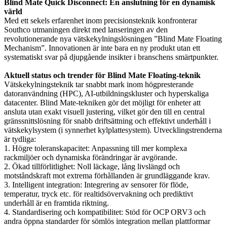
Blind Mate Quick Disconnect: En anslutning för en dynamisk
värld
Med ett sekels erfarenhet inom precisionsteknik konfronterar
Southco utmaningen direkt med lanseringen av den
revolutionerande nya vätskekylningslösningen ”Blind Mate Floating
Mechanism”. Innovationen är inte bara en ny produkt utan ett
systematiskt svar på djupgående insikter i branschens smärtpunkter.
Aktuell status och trender för Blind Mate Floating-teknik
Vätskekylningsteknik tar snabbt mark inom högpresterande
datoranvändning (HPC), AI-utbildningskluster och hyperskaliga
datacenter. Blind Mate-tekniken gör det möjligt för enheter att
ansluta utan exakt visuell justering, vilket gör den till en central
gränssnittslösning för snabb driftsättning och effektivt underhåll i
vätskekylsystem (i synnerhet kylplattesystem). Utvecklingstrenderna
är tydliga:
1. Högre toleranskapacitet: Anpassning till mer komplexa
rackmiljöer och dynamiska förändringar är avgörande.
2. Ökad tillförlitlighet: Noll läckage, lång livslängd och
motståndskraft mot extrema förhållanden är grundläggande krav.
3. Intelligent integration: Integrering av sensorer för flöde,
temperatur, tryck etc. för realtidsövervakning och prediktivt
underhåll är en framtida riktning.
4. Standardisering och kompatibilitet: Stöd för OCP ORV3 och
andra öppna standarder för sömlös integration mellan plattformar