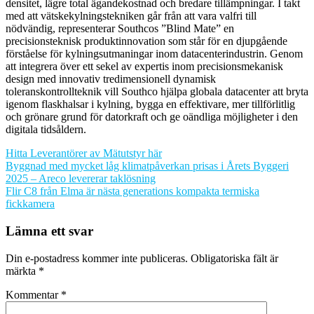
densitet, lägre total ägandekostnad och bredare tillämpningar. I takt
med att vätskekylningstekniken går från att vara valfri till
nödvändig, representerar Southcos ”Blind Mate” en
precisionsteknisk produktinnovation som står för en djupgående
förståelse för kylningsutmaningar inom datacenterindustrin. Genom
att integrera över ett sekel av expertis inom precisionsmekanisk
design med innovativ tredimensionell dynamisk
toleranskontrollteknik vill Southco hjälpa globala datacenter att bryta
igenom flaskhalsar i kylning, bygga en effektivare, mer tillförlitlig
och grönare grund för datorkraft och ge oändliga möjligheter i den
digitala tidsåldern.
Hitta Leverantörer av Mätutstyr här
Inläggsnavigering
Byggnad med mycket låg klimatpåverkan prisas i Årets Byggeri
2025 – Areco levererar taklösning
Flir C8 från Elma är nästa generations kompakta termiska
fickkamera
Lämna ett svar
Din e-postadress kommer inte publiceras.
Obligatoriska fält är
märkta
*
Kommentar
*