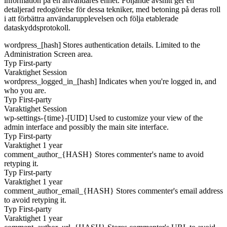
information på en användares enhet. Följande avsnitt ger en
detaljerad redogörelse för dessa tekniker, med betoning på deras roll
i att förbättra användarupplevelsen och följa etablerade
dataskyddsprotokoll.
wordpress_[hash]
Stores authentication details. Limited to the
Administration Screen area.
Typ
First-party
Varaktighet
Session
wordpress_logged_in_[hash]
Indicates when you're logged in, and
who you are.
Typ
First-party
Varaktighet
Session
wp-settings-{time}-[UID]
Used to customize your view of the
admin interface and possibly the main site interface.
Typ
First-party
Varaktighet
1 year
comment_author_{HASH}
Stores commenter's name to avoid
retyping it.
Typ
First-party
Varaktighet
1 year
comment_author_email_{HASH}
Stores commenter's email address
to avoid retyping it.
Typ
First-party
Varaktighet
1 year