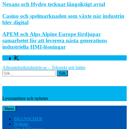
Nexans och Hydro tecknar långsiktigt avtal
Casino och spelmarknaden som växte när industrin
blev digital
APEM och Alps Alpine Europe fördjupar
samarbetet för att leverera nästa generations
industriella HMI-lösningar
Facebook
Linkedin
Twitter
Alltomteknikindustrin.se – Tekniskt sett bättre
Search
Leverantörer och nyheter
Leverantörer och nyheter
Menu
BRANSCHER
Nyheter