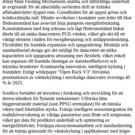
Blind Mate Floating Mechanisms snabba och tillförlitliga underhåll
är avgörande för att säkerställa oavbruten drift av kritiska
affärsaktiviteter dygnet runt. Grundbulten för att uppnå gröna och
koldioxidsnåla mål: Mindre avvikelser i kontakter som leder till ökat
flödesmotstånd kan avsevärt höja pumpens energiförbrukning.
Konstruktionen med hög tolerans och lågt flödesmotstånd bidrar
direkt till att sänka datacentrets PUE-värden, vilket gör det till ett
viktigt element i målen för energibesparing och utsläppsminskning.
Flexibilitet för framtida expansion och uppgradering: Modulär och
standardiserad design gör det möjligt för datacenter att utöka
kapaciteten och uppgradera utrustning mer flexibelt, vilket enkelt
kan anpassas till framtida ökningar av datorkraftbehovet och
tekniska iterationer. Kontinuerlig innovation, intelligent kylning i
framtiden: Enligt whitepaper ”Open Rack V3” förväntas
penetrationen av vätskekylning i storskaliga datacenter överstiga 40
% år 2025.
Southco fortsätter att investera i forskning och utveckling för att
iterera tekniken för flytande mekanismer: Utforska lätta
högpresterande material (som PPSU-termoplast) för att minska
vikten med bibehållen styrka. Främja intelligent sensorintegration för
realtidsövervakning av viktiga parametrar som flöde och temperatur,
vilket ger data för prediktivt underhåll och optimering av
energieffektivitet. Fördjupa ekosystemsamarbete och standardisering
för att främja gränssnitt för vätskekylning i applikationer med högre