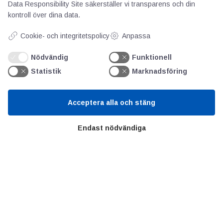
AOTI
Data Responsibility Site
säkerställer vi transparens och din
kontroll över dina data.
Om oss
Cookie- och integritetspolicy
Anpassa
Priser
Kontakt
Nödvändig
Funktionell
GDPR
Statistik
Marknadsföring
Kunskapscentrum
Acceptera alla och stäng
Endast nödvändiga
SIFU
Chalmers Industriteknik
Värt att besöka
Altomteknik
Altombyen