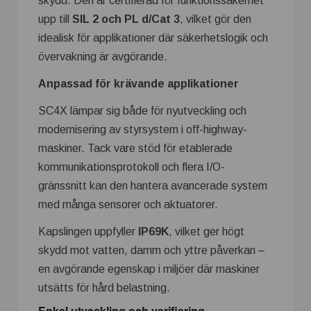
skydd. Den är certifierad för funktionssäkerhet
upp till
SIL 2 och PL d/Cat 3
, vilket gör den
idealisk för applikationer där säkerhetslogik och
övervakning är avgörande.
Anpassad för krävande applikationer
SC4X lämpar sig både för nyutveckling och
modernisering av styrsystem i off-highway-
maskiner. Tack vare stöd för etablerade
kommunikationsprotokoll och flera I/O-
gränssnitt kan den hantera avancerade system
med många sensorer och aktuatorer.
Kapslingen uppfyller
IP69K
, vilket ger högt
skydd mot vatten, damm och yttre påverkan –
en avgörande egenskap i miljöer där maskiner
utsätts för hård belastning.
Enkel utveckling och verifiering