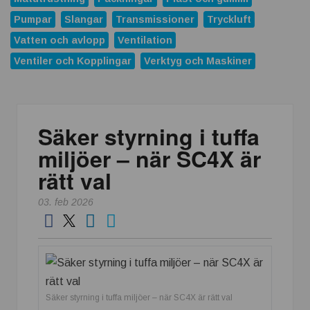
ABB förvärvar Advantics och stärker erbjudandet inom
likströmsteknik
Pumpar
Slangar
Transmissioner
Tryckluft
Vatten och avlopp
Ventilation
Replace Physical Fixtures and Enhance Measuring
Processes
Ventiler och Kopplingar
Verktyg och Maskiner
Dunlop Hiflex tar ny rekordorder!
Vilken rostfri plåt tål din miljö?
Säker styrning i tuffa
Atlas Copco Group tilldelas prestigefyllt pris för industriellt
monteringsverktyg
miljöer – när SC4X är
Nya 12-portars APL-Switchar i kompakt utförande
rätt val
Nexans och Hydro tecknar långsiktigt avtal
03. feb 2026
Casino och spelmarknaden som växte när industrin blev
digital
APEM och Alps Alpine Europe fördjupar samarbetet för att
leverera nästa generations industriella HMI-lösningar
Säker styrning i tuffa miljöer – när SC4X är rätt val