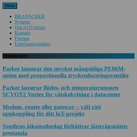
Hoppa
Menu
till
innehåll
BRANSCHER
Nyheter
Om AOT/priser
Kontakt
Företag
Enhetsomvandlare
Senaste nytt
Parker lanserar den mycket mångsidiga PE06M-
serien med proportionella tryckreduceringsventiler
Parker lanserar flödes- och temperatursensorn
SCVOT2 Vortex för vätskekylning i datacenter
Modem, router eller gateway – välj rätt
uppkoppling för ditt IoT-projekt
Southcos åtkomstbeslag förbättrar järnvägsnätets
prestanda