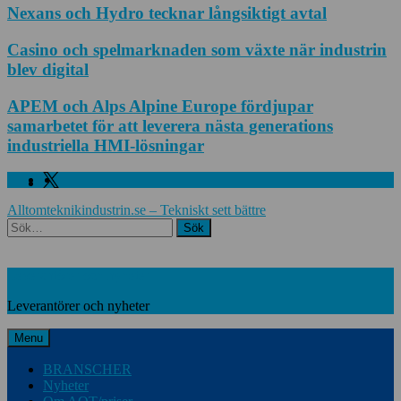
Nexans och Hydro tecknar långsiktigt avtal
Casino och spelmarknaden som växte när industrin
blev digital
APEM och Alps Alpine Europe fördjupar
samarbetet för att leverera nästa generations
industriella HMI-lösningar
Facebook
Linkedin
Twitter
Alltomteknikindustrin.se – Tekniskt sett bättre
Search
Leverantörer och nyheter
Leverantörer och nyheter
Menu
BRANSCHER
Nyheter