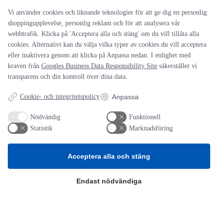
Vi använder cookies och liknande teknologier för att ge dig en personlig
E-postadress
*
shoppingupplevelse, personlig reklam och för att analysera vår
Webbplats
webbtrafik. Klicka på 'Acceptera alla och stäng' om du vill tillåta alla
cookies. Alternativt kan du välja vilka typer av cookies du vill acceptera
Spara mitt namn, min e-postadress och webbplats i denna
eller inaktivera genom att klicka på Anpassa nedan. I enlighet med
webbläsare till nästa gång jag skriver en kommentar.
kraven från
Googles Business Data Responsibility Site
säkerställer vi
transparens och din kontroll över dina data.
Cookie- och integritetspolicy
Anpassa
Nödvändig
Funktionell
Statistik
Marknadsföring
AOTI
Om oss
Acceptera alla och stäng
Priser
Kontakt
GDPR
Endast nödvändiga
Kunskapscentrum