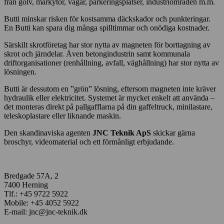
från golv, markytor, vägar, parkeringsplatser, industriområden m.m.
Butti minskar risken för kostsamma däckskador och punkteringar.
En Butti kan spara dig många spilltimmar och onödiga kostnader.
Särskilt skrotföretag har stor nytta av magneten för borttagning av
skrot och järndelar. Även betongindustrin samt kommunala
driftorganisationer (renhållning, avfall, väghållning) har stor nytta av
lösningen.
Butti är dessutom en ”grön” lösning, eftersom magneten inte kräver
hydraulik eller elektricitet. Systemet är mycket enkelt att använda –
det monteras direkt på pallgafflarna på din gaffeltruck, minilastare,
teleskoplastare eller liknande maskin.
Den skandinaviska agenten
JNC Teknik ApS
skickar gärna
broschyr, videomaterial och ett förmånligt erbjudande.
Bredgade 57A, 2
7400 Herning
Tlf.: +45 9722 5922
Mobile: +45 4052 5922
E-mail: jnc@jnc-teknik.dk