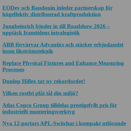
EODev och Baudouin inleder partnerskap för
högeffektiv distribuerad kraftproduktion
Jungheinrich bjuder in till Roadshow 2026 –
upptäck framtidens intralogistik
ABB förvärvar Advantics och stärker erbjudandet
inom likströmsteknik
Replace Physical Fixtures and Enhance Measuring
Processes
Dunlop Hiflex tar ny rekordorder!
Vilken rostfri plåt tål din miljö?
Atlas Copco Group tilldelas prestigefyllt pris för
industriellt monteringsverktyg
Nya 12-portars APL-Switchar i kompakt utförande