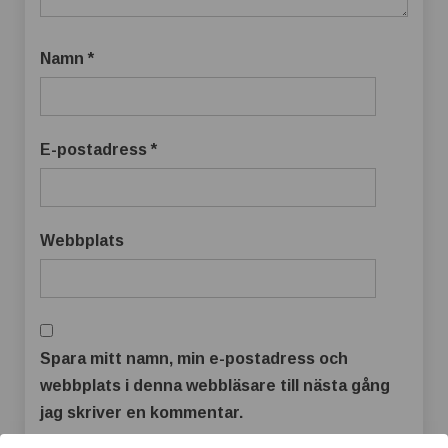
Namn
*
E-postadress
*
Webbplats
Spara mitt namn, min e-postadress och
webbplats i denna webbläsare till nästa gång
jag skriver en kommentar.