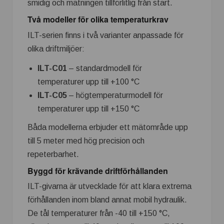
smidig och mätningen tillförlitlig från start.
Två modeller för olika temperaturkrav
ILT-serien finns i två varianter anpassade för
olika driftmiljöer:
ILT-C01
– standardmodell för
temperaturer upp till +100 °C
ILT-C05
– högtemperaturmodell för
temperaturer upp till +150 °C
Båda modellerna erbjuder ett mätområde upp
till 5 meter med hög precision och
repeterbarhet.
Byggd för krävande driftförhållanden
ILT-givarna är utvecklade för att klara extrema
förhållanden inom bland annat mobil hydraulik.
De tål temperaturer från -40 till +150 °C,