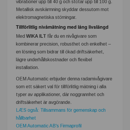
vibrationer upp till 40 g och stötar upp till 100 g.
Metallisk avskärmning skyddar dessutom mot
elektromagnetiska störningar.
Tillförlitlig nivåmätning med lång livslängd
Med
WIKA ILT
får du en nivågivare som
kombinerar precision, robusthet och enkelhet –
en lösning som bidrar till ökad driftsäkerhet,
lägre underhållskostnader och flexibel
installation.
OEM Automatic erbjuder denna radarnivågivare
som ett säkert val för tillförlitlig mätning i alla
typer av applikationer, där noggrannhet och
driftsäkerhet är avgörande.
LÆS også: Tillsammans för gemenskap och
hållbarhet
OEM Automatic AB's Firmaprofil