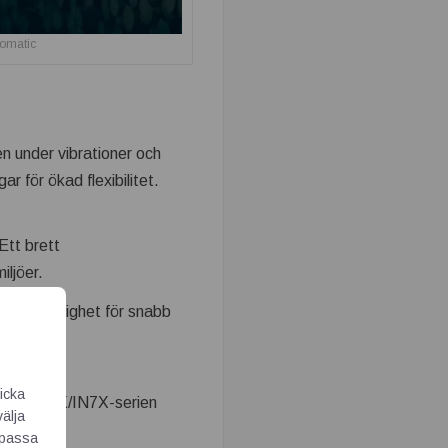
tomatic
n under vibrationer och
ar för ökad flexibilitet.
 Ett brett
iljöer.
tionshastighet för snabb
icka
juder IN6X/IN7X-serien
välja
Anpassa