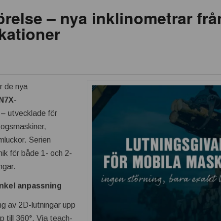
rörelse – nya inklinometrar frå
kationer
r de nya
IN7X-
p
– utvecklade för
kogsmaskiner,
luckor. Serien
ik för både 1- och 2-
ngar.
enkel anpassning
g av 2D-lutningar upp
p till 360°. Via teach-