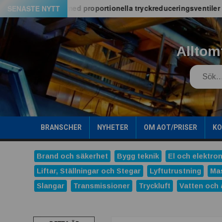
Hoppa
PE06M-serien med proportionella tryckreduceringsventiler
SENASTE NYTT
till
innehåll
Alltom
Search
BRANSCHER
NYHETER
OM AOT/PRISER
K
Brand och säkerhet
Bygg teknik
El och elektron
Liftar, Ställningar och Stegar
Lyftutrustning
Ma
Slangar
Transmissioner
Tryckluft
Vatten och 