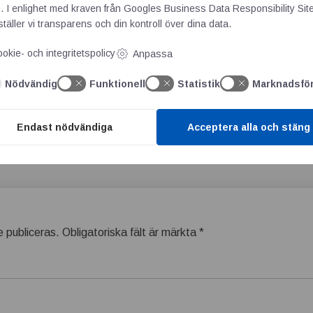
. I enlighet med kraven från
Googles Business Data Responsibility Sit
6X/IN7X-serien blir en värdefull komponent för våra kunder,”
täller vi transparens och din kontroll över dina data.
 Produktansvarig, Sensor & Maskinsäkerhet, OEM Automatic.
okie- och integritetspolicy
Anpassa
tion i industrin med 5G-antenn från Exolöf
Nödvändig
Funktionell
Statistik
Marknadsfö
rofil
Endast nödvändiga
Acceptera alla och stäng
 publiceras.
Obligatoriska fält är märkta
*