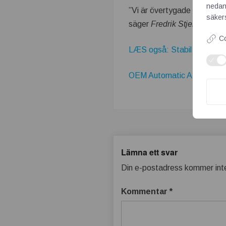
nedan
”Vi är övertygade om att IN
säkers
säger
Fredrik Stjernspetz,
Co
LÆS også: Stabil kommunika
OEM Automatic AB's Firmap
Lämna ett svar
Din e-postadress kommer inte
Kommentar
*