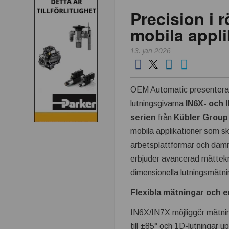
Precision i 
mobila appli
13. jan 2026
OEM Automatic presentera
lutningsgivarna
IN6X- och 
serien
från
Kübler Grou
mobila applikationer som s
arbetsplattformar och damm
erbjuder avancerad mättekn
dimensionella lutningsmätni
Flexibla mätningar och 
IN6X/IN7X möjliggör mätnin
till ±85° och 1D-lutningar up