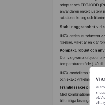
adapter och
FDT/IODD (P
användaren enkelt justera m
rotationsriktning och filterin
Stabil noggrannhet vid r
IN7X-serien introducerar
a
rörelser, vilket är en klar f
Kompakt, robust och anv
De nya givarna erbjuder en
temperaturområde (-40 till
IN7X-modellerna har dess
Vi a
och exakt vinkelmätning.
Framtidssäker precision
Vi anv
shoppi
Med kombinationen av robu
på 'Ac
tillförlitliga lösningar för m
vilka 