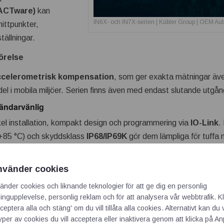
ACTware)
kan
IN6X- och IN7X-serien | Kübler Group | OEM Au
ittpunkter,
ställningar.
örelse
ccelerometrisk kompensation
, som ger exakta mätningar äve
ördel i mobila miljöer. Serien finns även med endast slutande utgång
ändarvänlig
kel installation, kompakt design och programmering via
IO-Link
.
 +85 °C) och skyddsklass
IP68/IP69K
gör dem lämpliga för tuffa m
utom en
gyroskopsensor
som kombinerar acceleration och rota
nvänder cookies
smätning
änder cookies och liknande teknologier för att ge dig en personlig
ngupplevelse, personlig reklam och för att analysera vår webbtrafik. Kl
st konstruktion, hög mäthastighet och smart kompensation erb
ceptera alla och stäng' om du vill tillåta alla cookies. Alternativt kan du 
oderna industri- och mobila applikationer.
typer av cookies du vill acceptera eller inaktivera genom att klicka på 