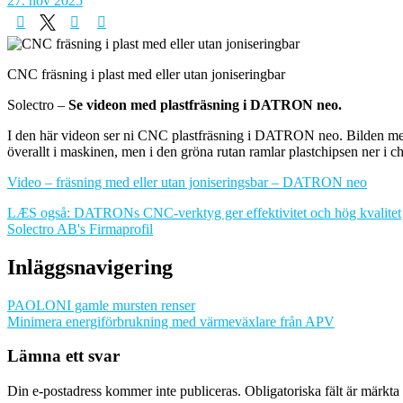
27. nov 2025
CNC fräsning i plast med eller utan joniseringbar
Solectro –
Se videon med plastfräsning i DATRON neo.
I den här videon ser ni CNC plastfräsning i DATRON neo. Bilden med r
överallt i maskinen, men i den gröna rutan ramlar plastchipsen ner i ch
Video – fräsning med eller utan joniseringsbar – DATRON neo
LÆS også: DATRONs CNC-verktyg ger effektivitet och hög kvalitet
Solectro AB's Firmaprofil
Inläggsnavigering
PAOLONI gamle mursten renser
Minimera energiförbrukning med värmeväxlare från APV
Lämna ett svar
Din e-postadress kommer inte publiceras.
Obligatoriska fält är märkta