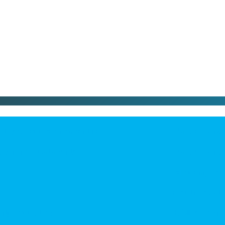
kreduceringsventiler
Parker lanserar
ng i datacenter
Parker lanserar
Modem, router el
Southcos åtkoms
roduktion
EODev och Baudo