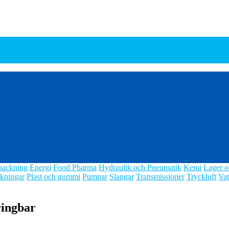
packning
Energi
Food Pharma
Hydraulik och Pneumatik
Kemi
Lager o
kningar
Plast och gummi
Pumpar
Slangar
Transmissioner
Tryckluft
Vat
ringbar