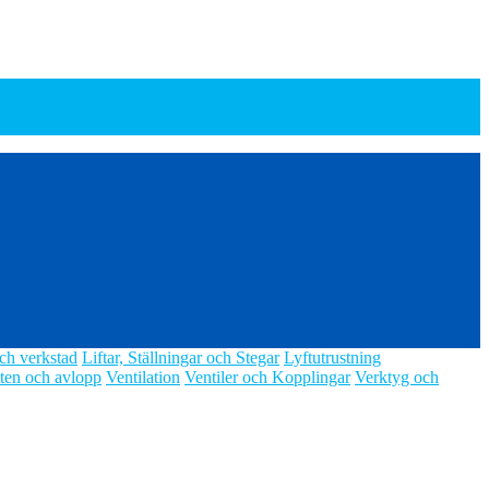
ch verkstad
Liftar, Ställningar och Stegar
Lyftutrustning
ten och avlopp
Ventilation
Ventiler och Kopplingar
Verktyg och