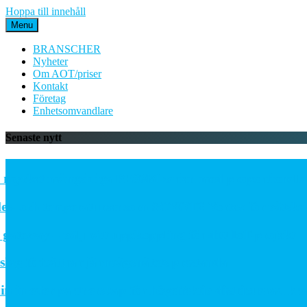
Hoppa till innehåll
Menu
BRANSCHER
Nyheter
Om AOT/priser
Kontakt
Företag
Enhetsomvandlare
Senaste nytt
cket mångsidiga PE06M-serien med proportionella tryc
- och temperatursensorn SCVOT2 Vortex för vätskekylni
eway – välj rätt uppkoppling för ditt IoT-projekt
 förbättrar järnvägsnätets prestanda
eder partnerskap för högeffektiv distribuerad kraftp