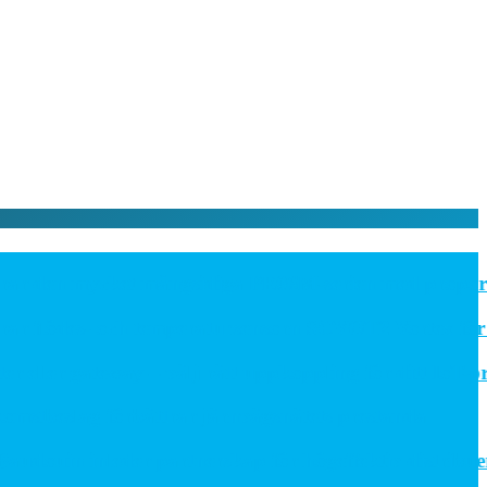
 den mycket mångsidiga PE06M-serien med proportionel
 flödes- och temperatursensorn SCVOT2 Vortex för väts
ler gateway – välj rätt uppkoppling för ditt IoT-proje
tbeslag förbättrar järnvägsnätets prestanda
uin inleder partnerskap för högeffektiv distribuerad