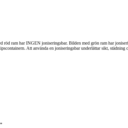
öd ram har INGEN joniseringsbar. Bilden med grön ram har joniseringsb
ipscontainern. Att använda en joniseringsbar underlättar sikt, städning o
*