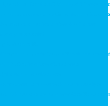
der in till Roadshow 2026 – upptäck framtidens intral
dvantics och stärker erbjudandet inom likströmstekni
l Fixtures and Enhance Measuring Processes
ar ny rekordorder!
åt tål din miljö?
 tilldelas prestigefyllt pris för industriellt montering
APL-Switchar i kompakt utförande
 tecknar långsiktigt avtal
arknaden som växte när industrin blev digital
pine Europe fördjupar samarbetet för att leverera nä