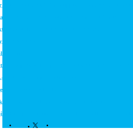
till Roadshow 2026 – upptäck framtidens intralogistik
s och stärker erbjudandet inom likströmsteknik
res and Enhance Measuring Processes
ekordorder!
in miljö?
las prestigefyllt pris för industriellt monteringsverkty
itchar i kompakt utförande
r långsiktigt avtal
n som växte när industrin blev digital
rope fördjupar samarbetet för att leverera nästa gen
Facebook
Twitter
Linkedin