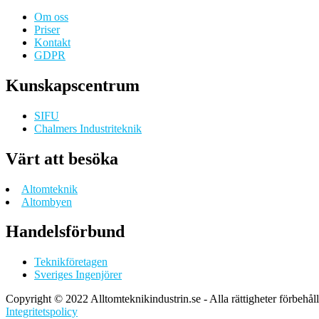
Om oss
Priser
Kontakt
GDPR
Kunskapscentrum
SIFU
Chalmers Industriteknik
Värt att besöka
Altomteknik
Altombyen
Handelsförbund
Teknikföretagen
Sveriges Ingenjörer
Copyright © 2022 Alltomteknikindustrin.se - Alla rättigheter förbehål
Integritetspolicy