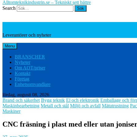
Alltomteknikindustrin.se – Tekniskt sett bättre
Search
Leverantörer och nyheter
Leverantörer och nyheter
Menu
BRANSCHER
Nyheter
Om AOT/priser
Kontakt
Företag
Enhetsomvandlare
lördag, augusti 08, 2026
Brand och säkerhet
Bygg teknik
El och elektronik
Emballage och för
Maskinbearbetning
Metall och stål
Miljö och avfall
Mätutrustning
Pac
Maskiner
CNC fräsning i plast med eller utan jonise