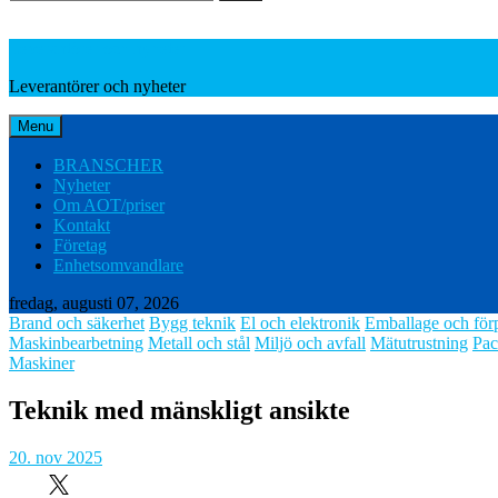
Leverantörer och nyheter
Leverantörer och nyheter
Menu
BRANSCHER
Nyheter
Om AOT/priser
Kontakt
Företag
Enhetsomvandlare
fredag, augusti 07, 2026
Brand och säkerhet
Bygg teknik
El och elektronik
Emballage och för
Maskinbearbetning
Metall och stål
Miljö och avfall
Mätutrustning
Pac
Maskiner
Teknik med mänskligt ansikte
20. nov 2025