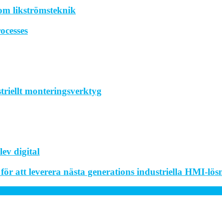
om likströmsteknik
ocesses
striellt monteringsverktyg
ev digital
r att leverera nästa generations industriella HMI-lös