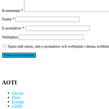
Kommentar
*
Namn
*
E-postadress
*
Webbplats
Spara mitt namn, min e-postadress och webbplats i denna webbläsa
AOTI
Om oss
Priser
Kontakt
GDPR