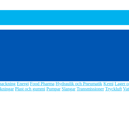
packning
Energi
Food Pharma
Hydraulik och Pneumatik
Kemi
Lager o
kningar
Plast och gummi
Pumpar
Slangar
Transmissioner
Tryckluft
Vat