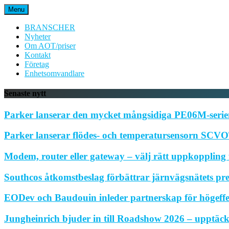
Hoppa
Menu
till
innehåll
BRANSCHER
Nyheter
Om AOT/priser
Kontakt
Företag
Enhetsomvandlare
Senaste nytt
Parker lanserar den mycket mångsidiga PE06M-serien
Parker lanserar flödes- och temperatursensorn SCVOT
Modem, router eller gateway – välj rätt uppkoppling f
Southcos åtkomstbeslag förbättrar järnvägsnätets pr
EODev och Baudouin inleder partnerskap för högeffe
Jungheinrich bjuder in till Roadshow 2026 – upptäck 