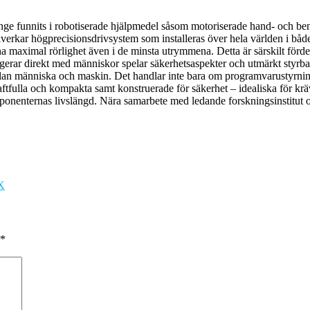
e funnits i robotiserade hjälpmedel såsom motoriserade hand- och benpr
rkar högprecisionsdrivsystem som installeras över hela världen i både
rna maximal rörlighet även i de minsta utrymmena. Detta är särskilt förd
ragerar direkt med människor spelar säkerhetsaspekter och utmärkt styr
mellan människa och maskin. Det handlar inte bara om programvarustyrni
fulla och kompakta samt konstruerade för säkerhet – idealiska för krä
mponenternas livslängd. Nära samarbete med ledande forskningsinstitut
X
*