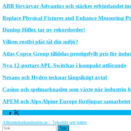
ABB förvärvar Advantics och stärker erbjudandet in
Replace Physical Fixtures and Enhance Measuring Pr
Dunlop Hiflex tar ny rekordorder!
Vilken rostfri plåt tål din miljö?
Atlas Copco Group tilldelas prestigefyllt pris för indu
Nya 12-portars APL-Switchar i kompakt utförande
Nexans och Hydro tecknar långsiktigt avtal
Casino och spelmarknaden som växte när industrin bl
APEM och Alps Alpine Europe fördjupar samarbetet fö
Facebook
Linkedin
Twitter
Alltomteknikindustrin.se – Tekniskt sett bättre
Search