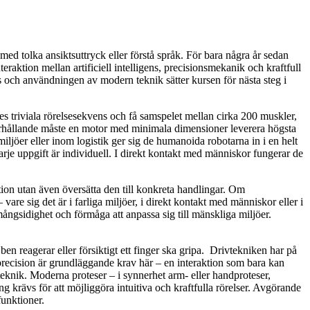
ed tolka ansiktsuttryck eller förstå språk. För bara några år sedan
raktion mellan artificiell intelligens, precisionsmekanik och kraftfull
och användningen av modern teknik sätter kursen för nästa steg i
es triviala rörelsesekvens och få samspelet mellan cirka 200 muskler,
örhållande måste en motor med minimala dimensioner leverera högsta
iljöer eller inom logistik ger sig de humanoida robotarna in i en helt
arje uppgift är individuell. I direkt kontakt med människor fungerar de
ation utan även översätta den till konkreta handlingar. Om
are sig det är i farliga miljöer, i direkt kontakt med människor eller i
 mångsidighet och förmåga att anpassa sig till mänskliga miljöer.
en reagerar eller försiktigt ett finger ska gripa. Drivtekniken har på
 precision är grundläggande krav här – en interaktion som bara kan
eknik. Moderna proteser – i synnerhet arm- eller handproteser,
 krävs för att möjliggöra intuitiva och kraftfulla rörelser. Avgörande
funktioner.