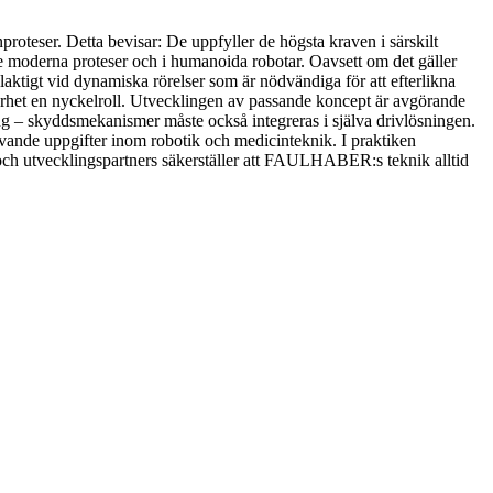
oteser. Detta bevisar: De uppfyller de högsta kraven i särskilt
 moderna proteser och i humanoida robotar. Oavsett om det gäller
elaktigt vid dynamiska rörelser som är nödvändiga för att efterlikna
barhet en nyckelroll. Utvecklingen av passande koncept är avgörande
ng – skyddsmekanismer måste också integreras i själva drivlösningen.
vande uppgifter inom robotik och medicinteknik. I praktiken
 och utvecklingspartners säkerställer att FAULHABER:s teknik alltid