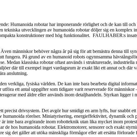
eende: Humanoida robotar har imponerande rörlighet och de kan till och m
en tekniska utvecklingen av humanoida robotar döljer sig en komplex inte
 kompakta konstruktioner med hög funktionalitet. FAULHABER:s insats 
 Även människor behöver några år på sig för att bemästra denna till syn
an att fungera. På grund av en humanoid robots ogynnsamma hävstångsf
. Medan klassiska robotar oftast används i strukturerade, industriella m
jöer där till exempel inget vardagsrum är exakt likt ett annat och där v
nära anslutning.
 den verkliga, fysiska världen. De kan inte bara bearbeta digital inform
föra ett antal uppgifter som tidigare varit reserverade för människor – v
g, interagerar med äldre eller används inom detaljhandeln. Styrkan ligger i
 precist drivsystem. Det avgör hur smidigt en arm lyfts, hur snabbt ett b
av humanoida rörelser. Miniatyrisering, energieffektivitet, dynamik och
 är inte bara avgörande inom robotteknik utan lika mycket inom protest
r de hos humanoida robotar. Elektromotorer, sensorer och exakt styrning
 sig det gäller att utöka mänskliga förmågor eller att ersätta förlorade 