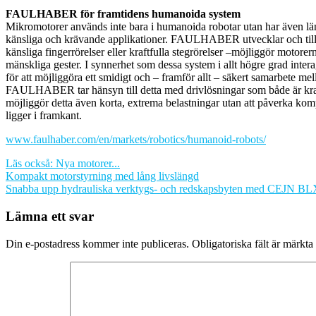
FAULHABER för framtidens humanoida system
Mikromotorer används inte bara i humanoida robotar utan har även läng
känsliga och krävande applikationer. FAULHABER utvecklar och tillve
känsliga fingerrörelser eller kraftfulla stegrörelser –möjliggör motore
mänskliga gester. I synnerhet som dessa system i allt högre grad inte
för att möjliggöra ett smidigt och – framför allt – säkert samarbete 
FAULHABER tar hänsyn till detta med drivlösningar som både är kraft
möjliggör detta även korta, extrema belastningar utan att påverka ko
ligger i framkant.
www.faulhaber.com/en/markets/robotics/humanoid-robots/
Läs också: Nya motorer...
Inläggsnavigering
Kompakt motorstyrning med lång livslängd
Snabba upp hydrauliska verktygs- och redskapsbyten med CEJN BL
Lämna ett svar
Din e-postadress kommer inte publiceras.
Obligatoriska fält är märkta