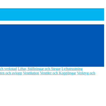
ch verkstad
Liftar, Ställningar och Stegar
Lyftutrustning
ten och avlopp
Ventilation
Ventiler och Kopplingar
Verktyg och