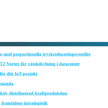
 med proportionella tryckreduceringsventiler
2 Vortex för vätskekylning i datacenter
ör ditt IoT-projekt
estanda
ktiv distribuerad kraftproduktion
framtidens intralogistik