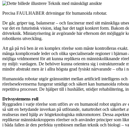
Precisa FAULHABER drivningar för humanoida robotar.
De går, griper tag, balanserar – och fascinerar med sitt mänskliga uts
var det en futuristisk vision, idag har det tagit konkret form. Bakom d
drivteknik. Miniatyrisering är avgörande här eftersom det möjliggör
robotikens utveckling.
Att gå på två ben är en komplex rörelse som måste kontrolleras exakt.
många komplicerade leder och olika specialiserade regioner i hjärn
möjliga vridmoment för att kunna replikera en människoliknande rörelse
ny miljö: vardagen. De behöver kunna orientera sig i ostrukturerade mil
mindre abstrakt men är i allra högsta grad fysiskt närvarande – ofta i 
Humanoida robotar utgör gränssnittet mellan artificiell intelligens och
rörelsesekvenserna fungerar smidigt och säkert kan humanoida robotar ut
repetitiva processer. De hjälper till i hushållet, stödjer rehabiliterin
Drivsystemens roll
Ryggraden i varje rörelse som utförs av en humanoid robot utgörs av ett
så sätt en betydande inverkan på utförande, naturtrohet och säkerhet 
realiseras med hjälp av högteknologiska mikromotorer. Dessa aspekter
replikerar människokroppens rörelser och använder principer som likna
i båda fallen är den perfekta symbiosen mellan teknik och biologi – vare