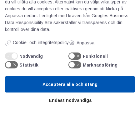
du vill tillåta alla cookies. Alternativt kan du välja vilka typer av
AOTI
cookies du vill acceptera eller inaktivera genom att klicka på
Anpassa nedan. I enlighet med kraven från
Googles Business
Om oss
Data Responsibility Site
säkerställer vi transparens och din
kontroll över dina data.
Priser
Kontakt
Cookie- och integritetspolicy
Anpassa
GDPR
Nödvändig
Funktionell
Statistik
Marknadsföring
Kunskapscentrum
Acceptera alla och stäng
SIFU
Chalmers Industriteknik
Endast nödvändiga
Värt att besöka
Altomteknik
Altombyen