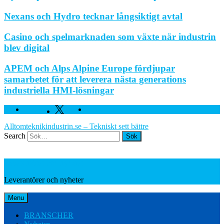
Nexans och Hydro tecknar långsiktigt avtal
Casino och spelmarknaden som växte när industrin
blev digital
APEM och Alps Alpine Europe fördjupar
samarbetet för att leverera nästa generations
industriella HMI-lösningar
Facebook
Twitter
Linkedin
Alltomteknikindustrin.se – Tekniskt sett bättre
Search
Leverantörer och nyheter
Leverantörer och nyheter
Menu
BRANSCHER