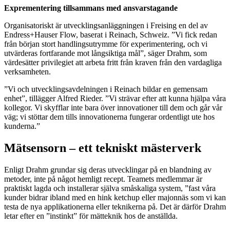
Exprementering tillsammans med ansvarstagande
Organisatoriskt är utvecklingsanläggningen i Freising en del av
Endress+Hauser Flow, baserat i Reinach, Schweiz. ”Vi fick redan
från början stort handlingsutrymme för experimentering, och vi
utvärderas fortfarande mot långsiktiga mål”, säger Drahm, som
värdesätter privilegiet att arbeta fritt från kraven från den vardagliga
verksamheten.
”Vi och utvecklingsavdelningen i Reinach bildar en gemensam
enhet”, tillägger Alfred Rieder. ”Vi strävar efter att kunna hjälpa våra
kollegor. Vi skyfflar inte bara över innovationer till dem och går vår
väg; vi stöttar dem tills innovationerna fungerar ordentligt ute hos
kunderna.”
Mätsensorn – ett tekniskt mästerverk
Enligt Drahm grundar sig deras utvecklingar på en blandning av
metoder, inte på något hemligt recept. Teamets medlemmar är
praktiskt lagda och installerar själva småskaliga system, ”fast våra
kunder bidrar ibland med en hink ketchup eller majonnäs som vi kan
testa de nya applikationerna eller teknikerna på. Det är därför Drahm
letar efter en ”instinkt” för mätteknik hos de anställda.