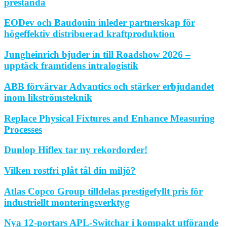
prestanda
EODev och Baudouin inleder partnerskap för
högeffektiv distribuerad kraftproduktion
Jungheinrich bjuder in till Roadshow 2026 –
upptäck framtidens intralogistik
ABB förvärvar Advantics och stärker erbjudandet
inom likströmsteknik
Replace Physical Fixtures and Enhance Measuring
Processes
Dunlop Hiflex tar ny rekordorder!
Vilken rostfri plåt tål din miljö?
Atlas Copco Group tilldelas prestigefyllt pris för
industriellt monteringsverktyg
Nya 12-portars APL-Switchar i kompakt utförande