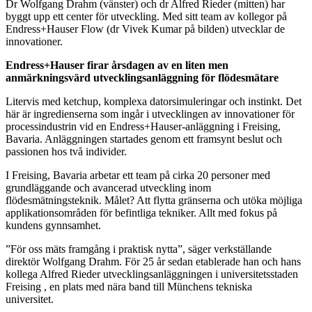
Dr Wolfgang Drahm (vänster) och dr Alfred Rieder (mitten) har
byggt upp ett center för utveckling. Med sitt team av kollegor på
Endress+Hauser Flow (dr Vivek Kumar på bilden) utvecklar de
innovationer.
Endress+Hauser firar årsdagen av en liten men
anmärkningsvärd utvecklingsanläggning för flödesmätare
Litervis med ketchup, komplexa datorsimuleringar och instinkt. Det
här är ingredienserna som ingår i utvecklingen av innovationer för
processindustrin vid en Endress+Hauser-anläggning i Freising,
Bavaria. Anläggningen startades genom ett framsynt beslut och
passionen hos två individer.
I Freising, Bavaria arbetar ett team på cirka 20 personer med
grundläggande och avancerad utveckling inom
flödesmätningsteknik. Målet? Att flytta gränserna och utöka möjliga
applikationsområden för befintliga tekniker. Allt med fokus på
kundens gynnsamhet.
”För oss mäts framgång i praktisk nytta”, säger verkställande
direktör Wolfgang Drahm. För 25 år sedan etablerade han och hans
kollega Alfred Rieder utvecklingsanläggningen i universitetsstaden
Freising , en plats med nära band till Münchens tekniska
universitet.