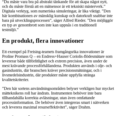
“Du måste vara bra på abstrakt tänkande för att skapa något nytt,
och du måste förstå att en mätsensor är ett tekniskt mästerverk.”
Digitala verktyg, som numeriska simuleringar, är lika viktigt. ”Den
här kombinationen av mänsklig kunskap och datorkraft snabbar inte
bara på utvecklingsprocessen”, säger Alfred Rieder. ”Den möjliggör
en typ av genombrott som inte kan uppnås i en traditionell
testmiljö.”
En produkt, flera innovationer
Ett exempel på Freising-teamets framgångsrika innovationer är
Proline Promass Q – en Endress+Hauser Coriolis-flödesmätare som
levererar både tillförlitlighet och extrem precision, även under de
mest krävande processförhållandena. Produkten används i olje- och
gasindustrin, där branschen kräver precisionsmätningar, och i
livsmedelsindustrin, där produkter måste uppfylla stränga
kvalitetskriterier.
”Den här sortens användningsområden belyser verkligen hur mycket
mätteknikens roll har ändrats. Instrumenten behöver inte bara
tillhandahålla korrekta avläsningar, utan även omfattande
processinformation. De behöver även integreras smart i nätverken
och leverera maximal resurseffektivitet”, säger Drahm.