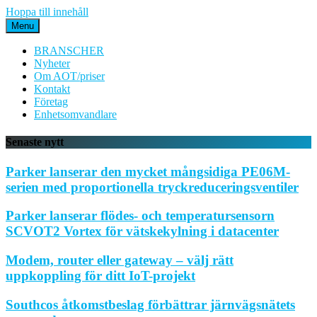
Hoppa till innehåll
Menu
BRANSCHER
Nyheter
Om AOT/priser
Kontakt
Företag
Enhetsomvandlare
Senaste nytt
Parker lanserar den mycket mångsidiga PE06M-
serien med proportionella tryckreduceringsventiler
Parker lanserar flödes- och temperatursensorn
SCVOT2 Vortex för vätskekylning i datacenter
Modem, router eller gateway – välj rätt
uppkoppling för ditt IoT-projekt
Southcos åtkomstbeslag förbättrar järnvägsnätets