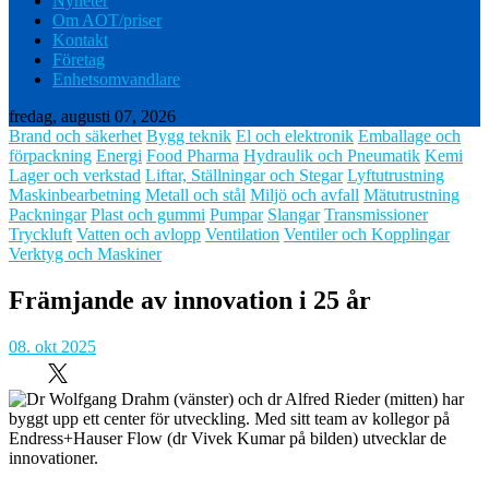
Nyheter
Om AOT/priser
Kontakt
Företag
Enhetsomvandlare
fredag, augusti 07, 2026
Brand och säkerhet
Bygg teknik
El och elektronik
Emballage och
förpackning
Energi
Food Pharma
Hydraulik och Pneumatik
Kemi
Lager och verkstad
Liftar, Ställningar och Stegar
Lyftutrustning
Maskinbearbetning
Metall och stål
Miljö och avfall
Mätutrustning
Packningar
Plast och gummi
Pumpar
Slangar
Transmissioner
Tryckluft
Vatten och avlopp
Ventilation
Ventiler och Kopplingar
Verktyg och Maskiner
Främjande av innovation i 25 år
08. okt 2025