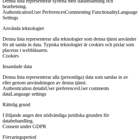
Denna lista representerar syftena med datainsamling och
bearbetning.
Authentication
User Preferences
Commenting Functionality
Language
Settings
Använda teknologier
Denna lista representerar alla teknologier som denna tjänst använder
för att samla in data. Typiska teknologier är cookies och pixlar som
placeras i webbläsaren.
Cookies
Insamlade data
Denna lista representerar alla (personliga) data som samlas in av
eller genom användningen av denna tjänst.
Authentication details
User preferences
User comments
data
Language settings
Rättslig grund
I följande anges den nödvändiga juridiska grunden för
databehandling.
Consent under GDPR
Förvaringsperiod