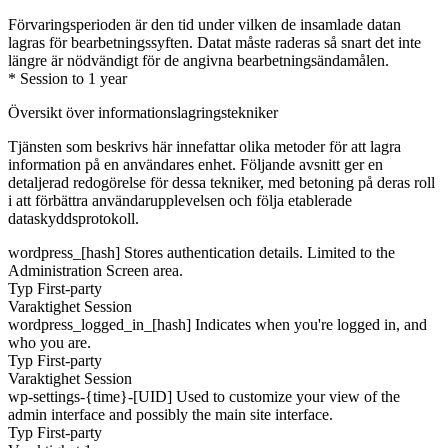
Förvaringsperioden är den tid under vilken de insamlade datan
lagras för bearbetningssyften. Datat måste raderas så snart det inte
längre är nödvändigt för de angivna bearbetningsändamålen.
* Session to 1 year
Översikt över informationslagringstekniker
Tjänsten som beskrivs här innefattar olika metoder för att lagra
information på en användares enhet. Följande avsnitt ger en
detaljerad redogörelse för dessa tekniker, med betoning på deras roll
i att förbättra användarupplevelsen och följa etablerade
dataskyddsprotokoll.
wordpress_[hash]
Stores authentication details. Limited to the
Administration Screen area.
Typ
First-party
Varaktighet
Session
wordpress_logged_in_[hash]
Indicates when you're logged in, and
who you are.
Typ
First-party
Varaktighet
Session
wp-settings-{time}-[UID]
Used to customize your view of the
admin interface and possibly the main site interface.
Typ
First-party