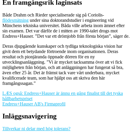
En framgångsrik laginsats
Både Drahm och Rieder specialiserade sig på Coriolis-
flödesmätning
under sina doktorandstudier i engineering vid
Münchens tekniska universitet. Båda ville arbeta inom ämnet efter
sin examen. Det var därför de i mitten av 1990-talet drogs mot
Endress+Hauser. ”Det var ett drömjobb från första början”, säger de.
Deras djupgående kunskaper och tydliga teknologiska vision har
givit dem ett betydande förtroende inom organisationen. Deras
resultat och pionjäranda öppnade dörren för en ny
utvecklingsanläggning. ”Vi är mycket tacksamma över att vi fick
möjligheten från början, och att anläggningen har fungerat så bra,
även efter 25 år. Det är främst tack vare vårt underbara, mycket
kvalificerade team, som har hjälpt oss att skriva den här
framgångssagan.”
LÆS også: Endress+Hauser är ännu en gång finalist till det tyska
hållbarhetspriset
Endress+Hauser AB's Firmaprofil
Inläggsnavigering
Tillverkar ni delar med hög tolerans?