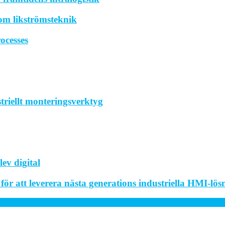
om likströmsteknik
ocesses
striellt monteringsverktyg
ev digital
r att leverera nästa generations industriella HMI-lös