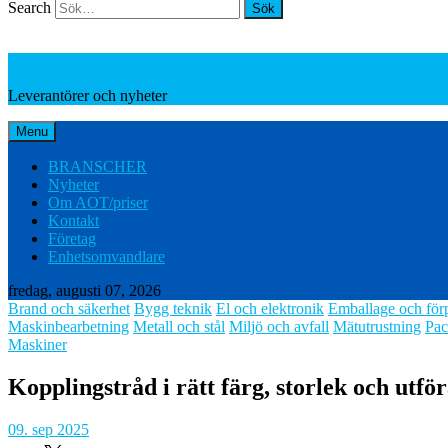
Search
Leverantörer och nyheter
Leverantörer och nyheter
Menu
BRANSCHER
Nyheter
Om AOT/priser
Kontakt
Företag
Enhetsomvandlare
fredag, augusti 07, 2026
Brand och säkerhet
Bygg teknik
El och elektronik
Emballage och för
Maskinbearbetning
Metall och stål
Miljö och avfall
Mätutrustning
Pac
Maskiner
Kopplingstråd i rätt färg, storlek och utfö
09. sep 2025