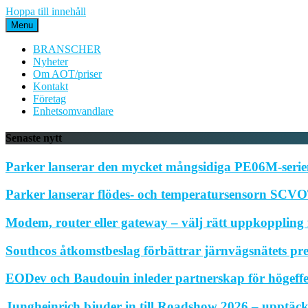
Hoppa till innehåll
Menu
BRANSCHER
Nyheter
Om AOT/priser
Kontakt
Företag
Enhetsomvandlare
Senaste nytt
Parker lanserar den mycket mångsidiga PE06M-serien
Parker lanserar flödes- och temperatursensorn SCVOT
Modem, router eller gateway – välj rätt uppkoppling f
Southcos åtkomstbeslag förbättrar järnvägsnätets pr
EODev och Baudouin inleder partnerskap för högeffe
Jungheinrich bjuder in till Roadshow 2026 – upptäck 