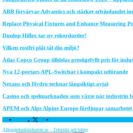
ABB förvärvar Advantics och stärker erbjudandet in
Replace Physical Fixtures and Enhance Measuring Pr
Dunlop Hiflex tar ny rekordorder!
Vilken rostfri plåt tål din miljö?
Atlas Copco Group tilldelas prestigefyllt pris för indu
Nya 12-portars APL-Switchar i kompakt utförande
Nexans och Hydro tecknar långsiktigt avtal
Casino och spelmarknaden som växte när industrin bl
APEM och Alps Alpine Europe fördjupar samarbetet fö
Facebook
Twitter
Linkedin
Alltomteknikindustrin.se – Tekniskt sett bättre