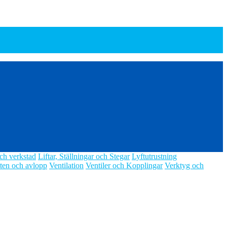
ch verkstad
Liftar, Ställningar och Stegar
Lyftutrustning
ten och avlopp
Ventilation
Ventiler och Kopplingar
Verktyg och