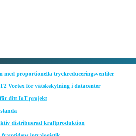
 med proportionella tryckreduceringsventiler
2 Vortex för vätskekylning i datacenter
ör ditt IoT-projekt
estanda
ktiv distribuerad kraftproduktion
framtidens intralogistik