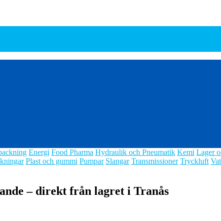
packning
Energi
Food Pharma
Hydraulik och Pneumatik
Kemi
Lager o
kningar
Plast och gummi
Pumpar
Slangar
Transmissioner
Tryckluft
Vat
rande – direkt från lagret i Tranås