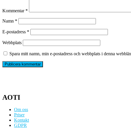
Kommentar
*
Namn
*
E-postadress
*
Webbplats
Spara mitt namn, min e-postadress och webbplats i denna webbläsa
AOTI
Om oss
Priser
Kontakt
GDPR