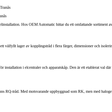
ranås
 elinstallation. Hos OEM Automatic hittar du ett omfattande sortiment a
 ett välfyllt lager av kopplingstråd i flera färger, dimensioner och isole
r installation i elcentraler och apparatskåp. Den är ett etablerat val dä
finns RQ-tråd. Med motsvarande uppbyggnad som RK, men med halogenfri i