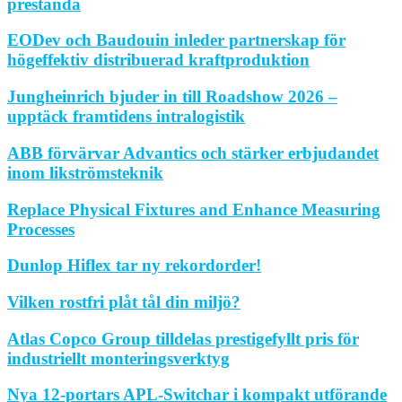
prestanda
EODev och Baudouin inleder partnerskap för
högeffektiv distribuerad kraftproduktion
Jungheinrich bjuder in till Roadshow 2026 –
upptäck framtidens intralogistik
ABB förvärvar Advantics och stärker erbjudandet
inom likströmsteknik
Replace Physical Fixtures and Enhance Measuring
Processes
Dunlop Hiflex tar ny rekordorder!
Vilken rostfri plåt tål din miljö?
Atlas Copco Group tilldelas prestigefyllt pris för
industriellt monteringsverktyg
Nya 12-portars APL-Switchar i kompakt utförande