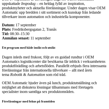
uppskattade
Inspodag
– en heldag fylld av inspiration,
produktnyheter och aktuella föreläsningar. Under dagen visar OEM
Automatic upp bredden i sitt sortiment och kunskap från ledande
tillverkare inom automation och industriella komponenter.
Datum:
17 september
Plats:
Fredriksbergsgatan 2, Tranås
Tid:
08:30–15:30
Anmälan senast:
11 september
Ett program med både insikt och utsikt
Dagen inleds med frukost, följt av en guidad rundtur i OEM
Automatics logistikcenter där besökarna får inblick i verksamhetens
produktförädling och arbetsflöden. Parallellt erbjuds flera intressanta
föreläsningar från internationella tillverkare – allt med årets
tema
Robotik & Automation
som röd tråd.
OEM Automatic bjuder även på lunch, produktutställning och
möjlighet att diskutera lösningar tillsammans med företagets
specialister inom samtliga sex produktområden.
Föreläsningar med fokus på framtiden