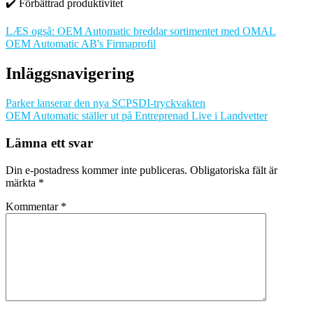
✔️ Förbättrad produktivitet
LÆS også: OEM Automatic breddar sortimentet med OMAL
OEM Automatic AB's Firmaprofil
Inläggsnavigering
Parker lanserar den nya SCPSDI-tryckvakten
OEM Automatic ställer ut på Entreprenad Live i Landvetter
Lämna ett svar
Din e-postadress kommer inte publiceras.
Obligatoriska fält är
märkta
*
Kommentar
*