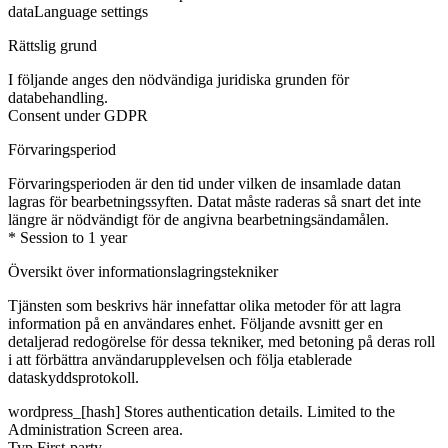
data
Language settings
Rättslig grund
I följande anges den nödvändiga juridiska grunden för
databehandling.
Consent under GDPR
Förvaringsperiod
Förvaringsperioden är den tid under vilken de insamlade datan
lagras för bearbetningssyften. Datat måste raderas så snart det inte
längre är nödvändigt för de angivna bearbetningsändamålen.
* Session to 1 year
Översikt över informationslagringstekniker
Tjänsten som beskrivs här innefattar olika metoder för att lagra
information på en användares enhet. Följande avsnitt ger en
detaljerad redogörelse för dessa tekniker, med betoning på deras roll
i att förbättra användarupplevelsen och följa etablerade
dataskyddsprotokoll.
wordpress_[hash]
Stores authentication details. Limited to the
Administration Screen area.
Typ
First-party