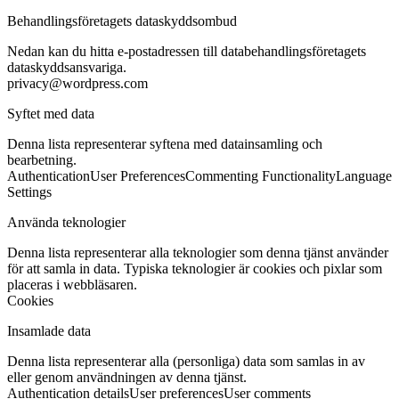
Behandlingsföretagets dataskyddsombud
Nedan kan du hitta e-postadressen till databehandlingsföretagets
dataskyddsansvariga.
privacy@wordpress.com
Syftet med data
Denna lista representerar syftena med datainsamling och
bearbetning.
Authentication
User Preferences
Commenting Functionality
Language
Settings
Använda teknologier
Denna lista representerar alla teknologier som denna tjänst använder
för att samla in data. Typiska teknologier är cookies och pixlar som
placeras i webbläsaren.
Cookies
Insamlade data
Denna lista representerar alla (personliga) data som samlas in av
eller genom användningen av denna tjänst.
Authentication details
User preferences
User comments