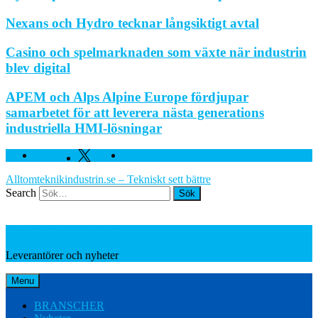
Nexans och Hydro tecknar långsiktigt avtal
Casino och spelmarknaden som växte när industrin
blev digital
APEM och Alps Alpine Europe fördjupar
samarbetet för att leverera nästa generations
industriella HMI-lösningar
Facebook
Twitter
Linkedin
Alltomteknikindustrin.se – Tekniskt sett bättre
Search
Leverantörer och nyheter
Leverantörer och nyheter
Menu
BRANSCHER