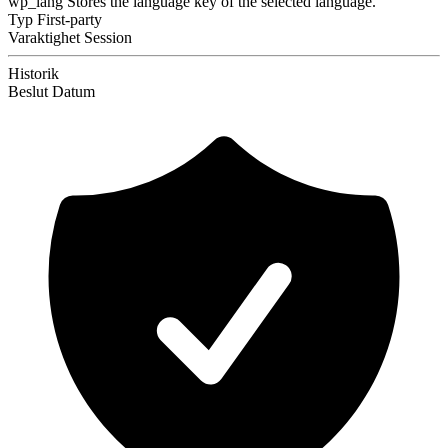
wp_lang
Stores the language key of the selected language.
Typ
First-party
Varaktighet
Session
Historik
Beslut
Datum