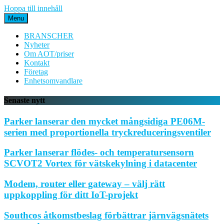
Hoppa till innehåll
Menu
BRANSCHER
Nyheter
Om AOT/priser
Kontakt
Företag
Enhetsomvandlare
Senaste nytt
Parker lanserar den mycket mångsidiga PE06M-
serien med proportionella tryckreduceringsventiler
Parker lanserar flödes- och temperatursensorn
SCVOT2 Vortex för vätskekylning i datacenter
Modem, router eller gateway – välj rätt
uppkoppling för ditt IoT-projekt
Southcos åtkomstbeslag förbättrar järnvägsnätets