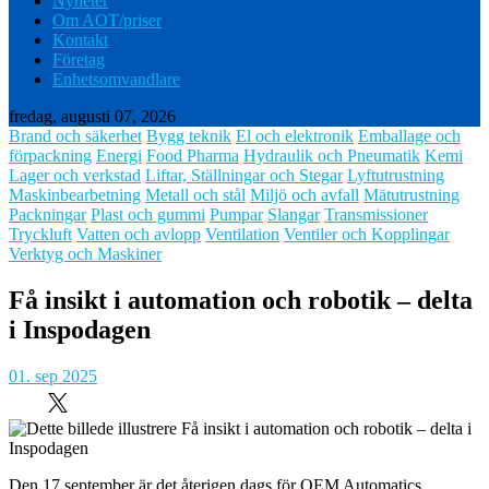
Nyheter
Om AOT/priser
Kontakt
Företag
Enhetsomvandlare
fredag, augusti 07, 2026
Brand och säkerhet
Bygg teknik
El och elektronik
Emballage och
förpackning
Energi
Food Pharma
Hydraulik och Pneumatik
Kemi
Lager och verkstad
Liftar, Ställningar och Stegar
Lyftutrustning
Maskinbearbetning
Metall och stål
Miljö och avfall
Mätutrustning
Packningar
Plast och gummi
Pumpar
Slangar
Transmissioner
Tryckluft
Vatten och avlopp
Ventilation
Ventiler och Kopplingar
Verktyg och Maskiner
Få insikt i automation och robotik – delta
i Inspodagen
01. sep 2025
Den 17 september är det återigen dags för OEM Automatics