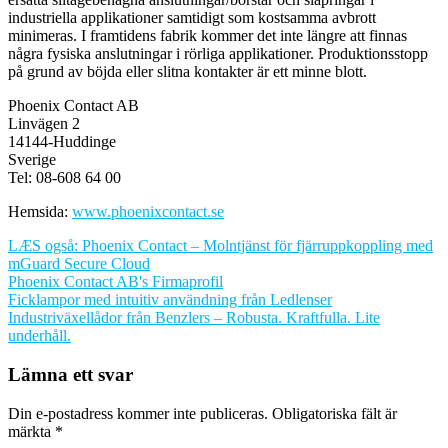
industriella applikationer samtidigt som kostsamma avbrott
minimeras. I framtidens fabrik kommer det inte längre att finnas
några fysiska anslutningar i rörliga applikationer. Produktionsstopp
på grund av böjda eller slitna kontakter är ett minne blott.
Phoenix Contact AB
Linvägen 2
14144-Huddinge
Sverige
Tel: 08-608 64 00
Hemsida:
www.phoenixcontact.se
LÆS også: Phoenix Contact – Molntjänst för fjärruppkoppling med
mGuard Secure Cloud
Phoenix Contact AB's Firmaprofil
Inläggsnavigering
Ficklampor med intuitiv användning från Ledlenser
Industriväxellådor från Benzlers – Robusta. Kraftfulla. Lite
underhåll.
Lämna ett svar
Din e-postadress kommer inte publiceras.
Obligatoriska fält är
märkta
*