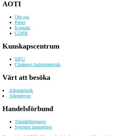
AOTI
Om oss
Priser
Kontakt
GDPR
Kunskapscentrum
SIFU
Chalmers Industriteknik
Värt att besöka
Altomteknik
Altombyen
Handelsförbund
Teknikföretagen
Sveriges Ingenjörer