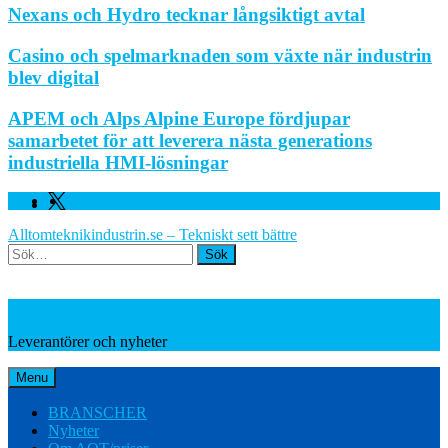
Nexans och Hydro tecknar långsiktigt avtal
Casino och spelmarknaden som växte när industrin
blev digital
APEM och Alps Alpine Europe fördjupar
samarbetet för att leverera nästa generations
industriella HMI-lösningar
Facebook
Linkedin
Twitter
Alltomteknikindustrin.se – Tekniskt sett bättre
Search
Leverantörer och nyheter
Leverantörer och nyheter
Menu
BRANSCHER
Nyheter