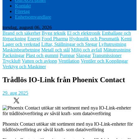
Om AOT/priser
Kontakt
Företag
Enhetsomvandlare
torsdag, augusti 06, 2026
Brand och säkerhet
Bygg teknik
El och elektronik
Emballage och
förpackning
Energi
Food Pharma
Hydraulik och Pneumatik
Kemi
Lager och verkstad
Liftar, Ställningar och Stegar
Lyftutrustning
Maskinbearbetning
Metall och stål
Miljö och avfall
Mätutrustning
Packningar
Plast och gummi
Pumpar
Slangar
Transmissioner
Tryckluft
Vatten och avlopp
Ventilation
Ventiler och Kopplingar
Verktyg och Maskiner
Trådlös IO-Link från Phoenix Contact
29. aug 2025
Phoenix Contact utökar sitt sortiment med nya IO-Link-enheter för
trådlösöverföring av såväl kraft- som dataöverföring