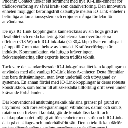
Phoenix Contact utökar sitt sortiment med nya IO-Link-enheter för
trådlösöverföring av såväl kraft- som dataöverföring. Den innovativa
enheten möjliggör beröringsfritt datautbyte mellan IO-Link-enheter i
befintliga automationssystem och erbjuder många fördelar för
användarna.
De nya IO-Link-kopplingarna kännetecknas av sin höga grad av
flexibilitet och enkla hantering. Enheterna kan överföra stora
effekter (≤18 W) och IO-Link-data (≤230,4 kbps) över en luftspalt
på upp till 7 mm utan behov av kontakt. Kraftöverföringen är
induktiv. Kommunikation via luftgap kräver ingen
frekvensplanering eller expertis inom trådlös teknik.
Tack vare det standardiserade IO-Link-gränssnittet kan kopplingarna
användas med alla vanliga IO-Link klass A-enheter. Detta förenklar
inte bara driftsättningen, utan även underhåll och utbyggnad av
systemen. En annan fördel med IO-Link-kopplingar är deras robusta
konstruktion, som bidrar till att säkerställa tillförlitlig drift även under
krävande förhållanden.
Där konventionell anslutningsteknik når sina gränser på grund av
utrymmes- och rörelsebegränsningar, vibrationer, damm och smuts,
rotation och frekvent kontakt, gör de kontaktlösa kraft- och
datakopplarna det möjligt att förse enheter med ström och IO-Link-
data på ett slitage- och underhållsfritt sätt. Denna teknik kan därför
ersätta slitagebenägna anslutningar/borstar och släpringar i