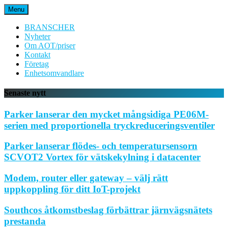
Hoppa
Menu
till
innehåll
BRANSCHER
Nyheter
Om AOT/priser
Kontakt
Företag
Enhetsomvandlare
Senaste nytt
Parker lanserar den mycket mångsidiga PE06M-
serien med proportionella tryckreduceringsventiler
Parker lanserar flödes- och temperatursensorn
SCVOT2 Vortex för vätskekylning i datacenter
Modem, router eller gateway – välj rätt
uppkoppling för ditt IoT-projekt
Southcos åtkomstbeslag förbättrar järnvägsnätets
prestanda