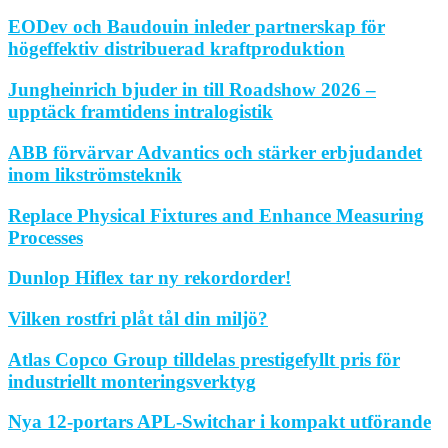
EODev och Baudouin inleder partnerskap för
högeffektiv distribuerad kraftproduktion
Jungheinrich bjuder in till Roadshow 2026 –
upptäck framtidens intralogistik
ABB förvärvar Advantics och stärker erbjudandet
inom likströmsteknik
Replace Physical Fixtures and Enhance Measuring
Processes
Dunlop Hiflex tar ny rekordorder!
Vilken rostfri plåt tål din miljö?
Atlas Copco Group tilldelas prestigefyllt pris för
industriellt monteringsverktyg
Nya 12-portars APL-Switchar i kompakt utförande