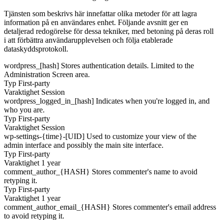
Tjänsten som beskrivs här innefattar olika metoder för att lagra
information på en användares enhet. Följande avsnitt ger en
detaljerad redogörelse för dessa tekniker, med betoning på deras roll
i att förbättra användarupplevelsen och följa etablerade
dataskyddsprotokoll.
wordpress_[hash]
Stores authentication details. Limited to the
Administration Screen area.
Typ
First-party
Varaktighet
Session
wordpress_logged_in_[hash]
Indicates when you're logged in, and
who you are.
Typ
First-party
Varaktighet
Session
wp-settings-{time}-[UID]
Used to customize your view of the
admin interface and possibly the main site interface.
Typ
First-party
Varaktighet
1 year
comment_author_{HASH}
Stores commenter's name to avoid
retyping it.
Typ
First-party
Varaktighet
1 year
comment_author_email_{HASH}
Stores commenter's email address
to avoid retyping it.