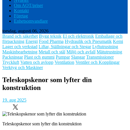
Nyheter
Om AOT/priser
Kontakt
Företag
Enhetsomvandlare
torsdag, augusti 06, 2026
Brand och säkerhet
Bygg teknik
El och elektronik
Emballage och
förpackning
Energi
Food Pharma
Hydraulik och Pneumatik
Kemi
Lager och verkstad
Liftar, Ställningar och Stegar
Lyftutrustning
Maskinbearbetning
Metall och stål
Miljö och avfall
Mätutrustning
Packningar
Plast och gummi
Pumpar
Slangar
Transmissioner
Tryckluft
Vatten och avlopp
Ventilation
Ventiler och Kopplingar
Verktyg och Maskiner
Teleskopskenor som lyfter din
konstruktion
19. aug 2025
Teleskopskenor som lyfter din konstruktion