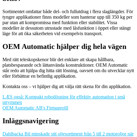
Sortimentet omfattar både del- och fullutdrag i flera slaglängder. För
tyngre applikationer finns modeller som hanterar upp till 350 kg per
par utan att kompromissa med funktion eller stabilitet. Vissa
modeller är dessutom utrustade med låsfunktion i öppet eller stängt
läge för att öka säkerheten vid exempelvis transport.
OEM Automatic hjälper dig hela vägen
Med rätt teleskopskenor blir det enklare att skapa hållbara,
platsbesparande och lättanvända konstruktioner. OEM Automatic
står redo att hjälpa dig hitta rätt lösning, oavsett om du utvecklar nytt
eller förbättrar en befintlig applikation.
Kontakta oss – vi hjälper dig att välja rätt skena för din applikation.
LÆS også: Kompakt robotlösning för effektiv automation i små
utrymmen
OEM Automatic AB's Firmaprofil
Inläggsnavigering
Dahlbacka Bil minskade sitt oljesortiment från 5 till 2 motoroljor när