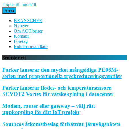
Hoppa till innehåll
Menu
BRANSCHER
Nyheter
Om AOT/priser
Kontakt
Företag
Enhetsomvandlare
Senaste nytt
Parker lanserar den mycket mångsidiga PE06M-
serien med proportionella tryckreduceringsventiler
Parker lanserar flödes- och temperatursensorn
SCVOT2 Vortex för vätskekylning i datacenter
Modem, router eller gateway – välj rätt
uppkoppling för ditt IoT-projekt
Southcos åtkomstbeslag förbättrar järnvägsnätets