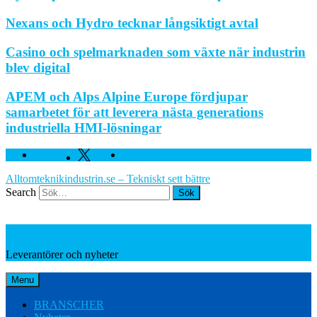
Nexans och Hydro tecknar långsiktigt avtal
Casino och spelmarknaden som växte när industrin
blev digital
APEM och Alps Alpine Europe fördjupar
samarbetet för att leverera nästa generations
industriella HMI-lösningar
Facebook
Twitter
Linkedin
Alltomteknikindustrin.se – Tekniskt sett bättre
Search
Leverantörer och nyheter
Leverantörer och nyheter
Menu
BRANSCHER