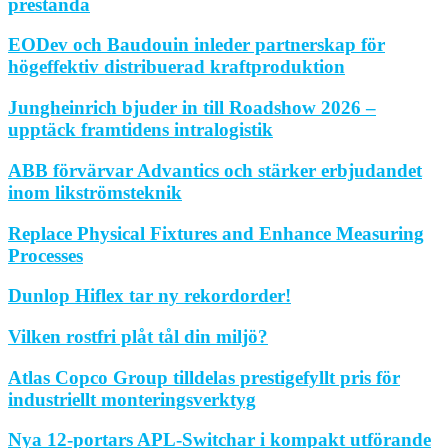
prestanda
EODev och Baudouin inleder partnerskap för
högeffektiv distribuerad kraftproduktion
Jungheinrich bjuder in till Roadshow 2026 –
upptäck framtidens intralogistik
ABB förvärvar Advantics och stärker erbjudandet
inom likströmsteknik
Replace Physical Fixtures and Enhance Measuring
Processes
Dunlop Hiflex tar ny rekordorder!
Vilken rostfri plåt tål din miljö?
Atlas Copco Group tilldelas prestigefyllt pris för
industriellt monteringsverktyg
Nya 12-portars APL-Switchar i kompakt utförande