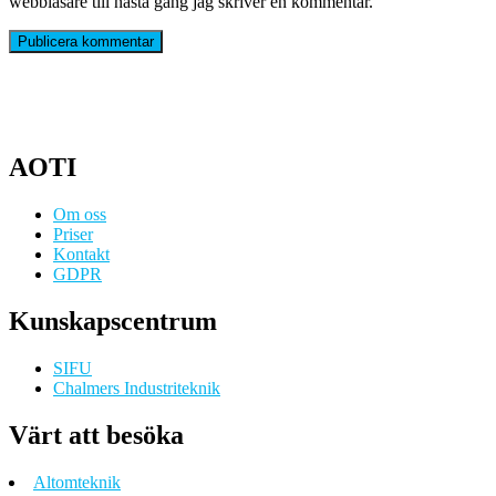
webbläsare till nästa gång jag skriver en kommentar.
AOTI
Om oss
Priser
Kontakt
GDPR
Kunskapscentrum
SIFU
Chalmers Industriteknik
Värt att besöka
Altomteknik