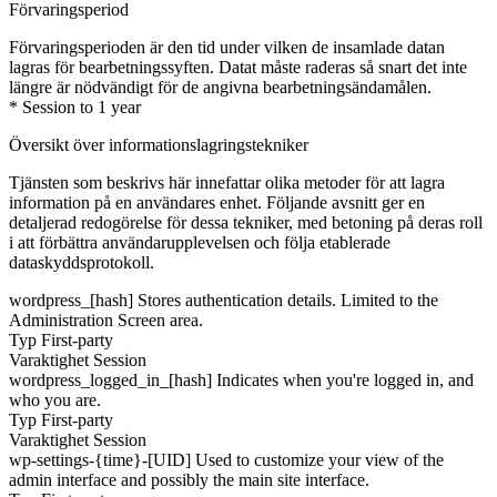
Förvaringsperiod
Förvaringsperioden är den tid under vilken de insamlade datan
lagras för bearbetningssyften. Datat måste raderas så snart det inte
längre är nödvändigt för de angivna bearbetningsändamålen.
* Session to 1 year
Översikt över informationslagringstekniker
Tjänsten som beskrivs här innefattar olika metoder för att lagra
information på en användares enhet. Följande avsnitt ger en
detaljerad redogörelse för dessa tekniker, med betoning på deras roll
i att förbättra användarupplevelsen och följa etablerade
dataskyddsprotokoll.
wordpress_[hash]
Stores authentication details. Limited to the
Administration Screen area.
Typ
First-party
Varaktighet
Session
wordpress_logged_in_[hash]
Indicates when you're logged in, and
who you are.
Typ
First-party
Varaktighet
Session
wp-settings-{time}-[UID]
Used to customize your view of the
admin interface and possibly the main site interface.