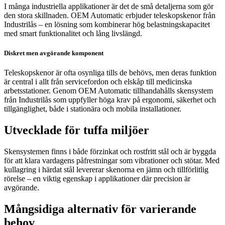
I många industriella applikationer är det de små detaljerna som gör
den stora skillnaden. OEM Automatic erbjuder teleskopskenor från
Industrilås – en lösning som kombinerar hög belastningskapacitet
med smart funktionalitet och lång livslängd.
Diskret men avgörande komponent
Teleskopskenor är ofta osynliga tills de behövs, men deras funktion
är central i allt från servicefordon och elskåp till medicinska
arbetsstationer. Genom OEM Automatic tillhandahålls skensystem
från Industrilås som uppfyller höga krav på ergonomi, säkerhet och
tillgänglighet, både i stationära och mobila installationer.
Utvecklade för tuffa miljöer
Skensystemen finns i både förzinkat och rostfritt stål och är byggda
för att klara vardagens påfrestningar som vibrationer och stötar. Med
kullagring i härdat stål levererar skenorna en jämn och tillförlitlig
rörelse – en viktig egenskap i applikationer där precision är
avgörande.
Mångsidiga alternativ för varierande
behov