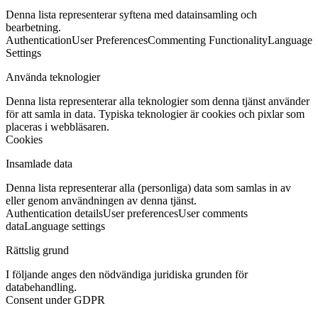
Denna lista representerar syftena med datainsamling och
bearbetning.
Authentication
User Preferences
Commenting Functionality
Language
Settings
Använda teknologier
Denna lista representerar alla teknologier som denna tjänst använder
för att samla in data. Typiska teknologier är cookies och pixlar som
placeras i webbläsaren.
Cookies
Insamlade data
Denna lista representerar alla (personliga) data som samlas in av
eller genom användningen av denna tjänst.
Authentication details
User preferences
User comments
data
Language settings
Rättslig grund
I följande anges den nödvändiga juridiska grunden för
databehandling.
Consent under GDPR