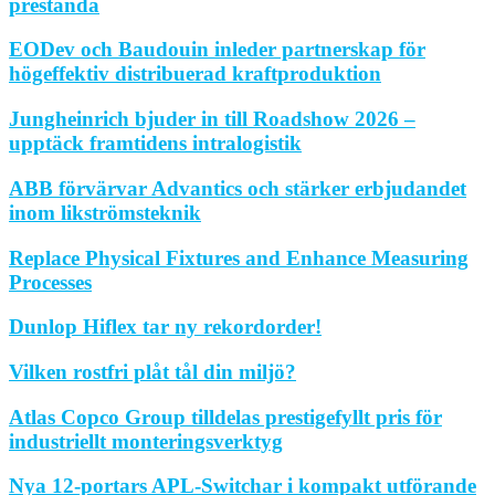
prestanda
EODev och Baudouin inleder partnerskap för
högeffektiv distribuerad kraftproduktion
Jungheinrich bjuder in till Roadshow 2026 –
upptäck framtidens intralogistik
ABB förvärvar Advantics och stärker erbjudandet
inom likströmsteknik
Replace Physical Fixtures and Enhance Measuring
Processes
Dunlop Hiflex tar ny rekordorder!
Vilken rostfri plåt tål din miljö?
Atlas Copco Group tilldelas prestigefyllt pris för
industriellt monteringsverktyg
Nya 12-portars APL-Switchar i kompakt utförande