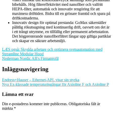
bibehålls. Hög filtereffektivitet med nanofiber och valfritt
HEPA-filter, automatisk och innovativ rengöring för att
maximera drifttiden. Bidra till en grönare framtid och spara på
driftkostnaderna.
Innovativ design för optimal prestanda: GoMax säkerställer
pålitlig rökutsugning med kontinuerlig drift, oavsett om det är
i ett trångt utrymme, en tillfällig eller permanent arbetsstation.
Det högpresterande nanofiberfiltret fångar upp giftiga partiklar
och skapar en säkrare arbetsmiljö.
LÆS også: Skydda arbetare och optimera svetsautomation med
Streamline Modular Hood
Nederman Nordic AB's Firmaprofil
Inläggsnavigering
Endress+Hauser – Ethernet-APL visar sin styrka
Nya Ex-klassade temperaturingångar för Axioline F och Axioline P
Lämna ett svar
Din e-postadress kommer inte publiceras.
Obligatoriska fält är
märkta
*