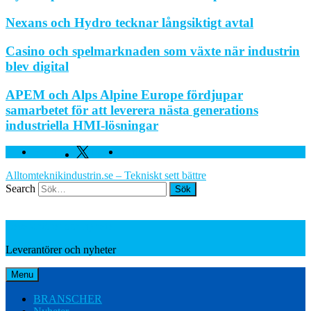
Nexans och Hydro tecknar långsiktigt avtal
Casino och spelmarknaden som växte när industrin
blev digital
APEM och Alps Alpine Europe fördjupar
samarbetet för att leverera nästa generations
industriella HMI-lösningar
Facebook
Twitter
Linkedin
Alltomteknikindustrin.se – Tekniskt sett bättre
Search
Leverantörer och nyheter
Leverantörer och nyheter
Menu
BRANSCHER