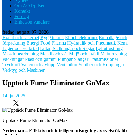
Nyheter
Om AOT/priser
Kontakt
Företag
Enhetsomvandlare
fredag, augusti 07, 2026
Brand och säkerhet
Bygg teknik
El och elektronik
Emballage och
förpackning
Energi
Food Pharma
Hydraulik och Pneumatik
Kemi
Lager och verkstad
Liftar, Ställningar och Stegar
Lyftutrustning
Maskinbearbetning
Metall och stål
Miljö och avfall
Mätutrustning
Packningar
Plast och gummi
Pumpar
Slangar
Transmissioner
Tryckluft
Vatten och avlopp
Ventilation
Ventiler och Kopplingar
Verktyg och Maskiner
Upptäck Fume Eliminator GoMax
14. jul 2025
Upptäck Fume Eliminator GoMax
Nederman – Effektiv och intelligent utsugning av svetsrök för