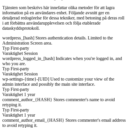
Tjänsten som beskrivs här innefattar olika metoder för att lagra
information på en användares enhet. Följande avsnitt ger en
detaljerad redogörelse för dessa tekniker, med betoning på deras roll
i att förbättra användarupplevelsen och följa etablerade
dataskyddsprotokoll.
wordpress_[hash]
Stores authentication details. Limited to the
Administration Screen area.
Typ
First-party
Varaktighet
Session
wordpress_logged_in_[hash]
Indicates when you're logged in, and
who you are.
Typ
First-party
Varaktighet
Session
wp-settings-{time}-[UID]
Used to customize your view of the
admin interface and possibly the main site interface.
Typ
First-party
Varaktighet
1 year
comment_author_{HASH}
Stores commenter's name to avoid
retyping it.
Typ
First-party
Varaktighet
1 year
comment_author_email_{HASH}
Stores commenter's email address
to avoid retyping it.