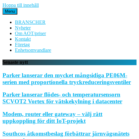
Hoppa till innehåll
Menu
BRANSCHER
Nyheter
Om AOT/priser
Kontakt
Företag
Enhetsomvandlare
Senaste nytt
Parker lanserar den mycket mångsidiga PE06M-
serien med proportionella tryckreduceringsventiler
Parker lanserar flödes- och temperatursensorn
SCVOT2 Vortex för vätskekylning i datacenter
Modem, router eller gateway – välj rätt
uppkoppling för ditt IoT-projekt
Southcos åtkomstbeslag förbättrar järnvägsnätets