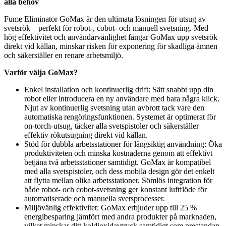
alla behov
Fume Eliminator GoMax är den ultimata lösningen för utsug av
svetsrök – perfekt för robot-, cobot- och manuell svetsning. Med
hög effektivitet och användarvänlighet fångar GoMax upp svetsrök
direkt vid källan, minskar risken för exponering för skadliga ämnen
och säkerställer en renare arbetsmiljö.
Varför välja GoMax?
Enkel installation och kontinuerlig drift: Sätt snabbt upp din
robot eller introducera en ny användare med bara några klick.
Njut av kontinuerlig svetsning utan avbrott tack vare den
automatiska rengöringsfunktionen. Systemet är optimerat för
on-torch-utsug, täcker alla svetspistoler och säkerställer
effektiv rökutsugning direkt vid källan.
Stöd för dubbla arbetsstationer för långsiktig användning: Öka
produktiviteten och minska kostnaderna genom att effektivt
betjäna två arbetsstationer samtidigt. GoMax är kompatibel
med alla svetspistoler, och dess mobila design gör det enkelt
att flytta mellan olika arbetsstationer. Sömlös integration för
både robot- och cobot-svetsning ger konstant luftflöde för
automatiserade och manuella svetsprocesser.
Miljövänlig effektivitet: GoMax erbjuder upp till 25 %
energibesparing jämfört med andra produkter på marknaden,
vilket minskar ditt koldioxidavtryck samtidigt som prestandan