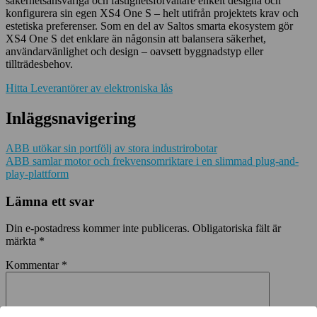
säkerhetsansvariga och fastighetsförvaltare enkelt designa och
konfigurera sin egen XS4 One S – helt utifrån projektets krav och
estetiska preferenser. Som en del av Saltos smarta ekosystem gör
XS4 One S det enklare än någonsin att balansera säkerhet,
användarvänlighet och design – oavsett byggnadstyp eller
tillträdesbehov.
Hitta Leverantörer av elektroniska lås
Inläggsnavigering
ABB utökar sin portfölj av stora industrirobotar
ABB samlar motor och frekvensomriktare i en slimmad plug-and-
play-plattform
Lämna ett svar
Din e-postadress kommer inte publiceras.
Obligatoriska fält är
märkta
*
Kommentar
*