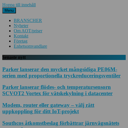
Hoppa till innehåll
Menu
BRANSCHER
Nyheter
Om AOT/priser
Kontakt
Företag
Enhetsomvandlare
Senaste nytt
Parker lanserar den mycket mångsidiga PE06M-
serien med proportionella tryckreduceringsventiler
Parker lanserar flödes- och temperatursensorn
SCVOT2 Vortex för vätskekylning i datacenter
Modem, router eller gateway – välj rätt
uppkoppling för ditt IoT-projekt
Southcos åtkomstbeslag förbättrar järnvägsnätets