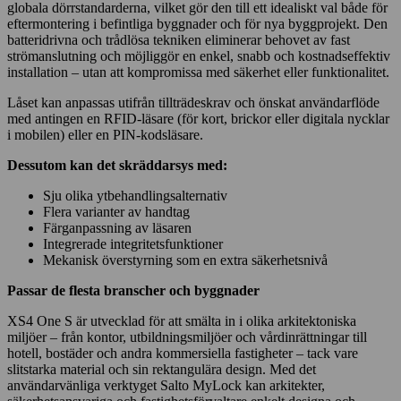
globala dörrstandarderna, vilket gör den till ett idealiskt val både för
eftermontering i befintliga byggnader och för nya byggprojekt. Den
batteridrivna och trådlösa tekniken eliminerar behovet av fast
strömanslutning och möjliggör en enkel, snabb och kostnadseffektiv
installation – utan att kompromissa med säkerhet eller funktionalitet.
Låset kan anpassas utifrån tillträdeskrav och önskat användarflöde
med antingen en RFID-läsare (för kort, brickor eller digitala nycklar
i mobilen) eller en PIN-kodsläsare.
Dessutom kan det skräddarsys med:
Sju olika ytbehandlingsalternativ
Flera varianter av handtag
Färganpassning av läsaren
Integrerade integritetsfunktioner
Mekanisk överstyrning som en extra säkerhetsnivå
Passar de flesta branscher och byggnader
XS4 One S är utvecklad för att smälta in i olika arkitektoniska
miljöer – från kontor, utbildningsmiljöer och vårdinrättningar till
hotell, bostäder och andra kommersiella fastigheter – tack vare
slitstarka material och sin rektangulära design. Med det
användarvänliga verktyget Salto MyLock kan arkitekter,