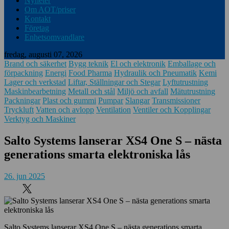
Nyheter
Om AOT/priser
Kontakt
Företag
Enhetsomvandlare
fredag, augusti 07, 2026
Brand och säkerhet
Bygg teknik
El och elektronik
Emballage och
förpackning
Energi
Food Pharma
Hydraulik och Pneumatik
Kemi
Lager och verkstad
Liftar, Ställningar och Stegar
Lyftutrustning
Maskinbearbetning
Metall och stål
Miljö och avfall
Mätutrustning
Packningar
Plast och gummi
Pumpar
Slangar
Transmissioner
Tryckluft
Vatten och avlopp
Ventilation
Ventiler och Kopplingar
Verktyg och Maskiner
Salto Systems lanserar XS4 One S – nästa
generations smarta elektroniska lås
26. jun 2025
Salto Systems lanserar XS4 One S – nästa generations smarta