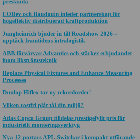
prestanda
EODev och Baudouin inleder partnerskap för
högeffektiv distribuerad kraftproduktion
Jungheinrich bjuder in till Roadshow 2026 –
upptäck framtidens intralogistik
ABB förvärvar Advantics och stärker erbjudandet
inom likströmsteknik
Replace Physical Fixtures and Enhance Measuring
Processes
Dunlop Hiflex tar ny rekordorder!
Vilken rostfri plåt tål din miljö?
Atlas Copco Group tilldelas prestigefyllt pris för
industriellt monteringsverktyg
Nya 12-portars APL-Switchar i kompakt utförande