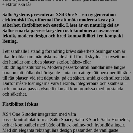
elektroniska lås
Salto Systems presenterar XS4 One S – en ny generation
elektroniskt lås, utformat för att möta moderna krav på
säkerhet, flexibilitet och estetik. Låset är en naturlig del av
Saltos smarta passerekosystem och kombinerar avancerad
teknik, modern design och bred kompatibilitet i en kompakt
lösning.
I ett samhälle i ständig förändring krävs säkerhetslösningar som är
lika flexibla som människorna de är till för att skydda – oavsett om
det handlar om arbetsplatser, skolor, hälso- eller
utbildningsinstitutioner. Modern passerkontroll handlar inte längre
bara om att hålla obehöriga ute – utan om att ge rätt personer tillträde
till rätt platser, vid rätt tidpunkt, på ett säkert, smidigt och stilrent sätt.
Därför måste lösningarna vara flexibla, integrerbara och skalbara –
och kunna anpassas visuellt utan att kompromissa med prestanda
och säkerhet.
Flexibilitet i fokus
XS4 One S stöder integration med våra
passerkontrollplattformar Salto Space, Salto KS och Salto Homelok,
och är kompatibel med både offline-, online- och hybridlösningar.
Med sin eleganta rektangulära design passar den de vanligaste