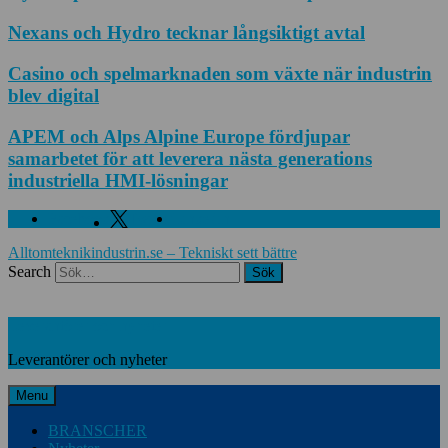
Nexans och Hydro tecknar långsiktigt avtal
Casino och spelmarknaden som växte när industrin
blev digital
APEM och Alps Alpine Europe fördjupar
samarbetet för att leverera nästa generations
industriella HMI-lösningar
Facebook
Twitter
Linkedin
Alltomteknikindustrin.se – Tekniskt sett bättre
Search
Leverantörer och nyheter
Leverantörer och nyheter
Menu
BRANSCHER