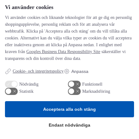
Vi använder cookies
Vi använder cookies och liknande teknologier för att ge dig en personlig
shoppingupplevelse, personlig reklam och för att analysera vår
Namn
*
webbtrafik. Klicka på 'Acceptera alla och stäng' om du vill tillåta alla
cookies. Alternativt kan du välja vilka typer av cookies du vill acceptera
E-postadress
*
eller inaktivera genom att klicka på Anpassa nedan. I enlighet med
Webbplats
kraven från
Googles Business Data Responsibility Site
säkerställer vi
transparens och din kontroll över dina data.
Spara mitt namn, min e-postadress och webbplats i denna
webbläsare till nästa gång jag skriver en kommentar.
Cookie- och integritetspolicy
Anpassa
Nödvändig
Funktionell
Statistik
Marknadsföring
Acceptera alla och stäng
AOTI
Endast nödvändiga
Om oss
Priser