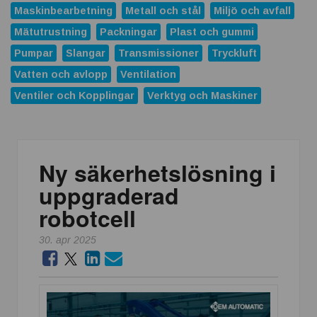
Maskinbearbetning
Metall och stål
Miljö och avfall
Mätutrustning
Packningar
Plast och gummi
Pumpar
Slangar
Transmissioner
Tryckluft
Vatten och avlopp
Ventilation
Ventiler och Kopplingar
Verktyg och Maskiner
Ny säkerhetslösning i
uppgraderad
robotcell
30. apr 2025