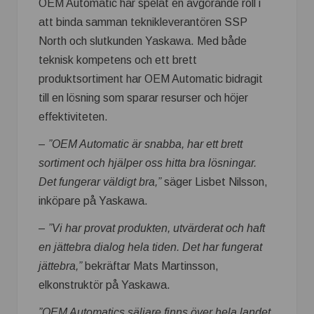
OEM Automatic har spelat en avgörande roll i
att binda samman teknikleverantören SSP
North och slutkunden Yaskawa. Med både
teknisk kompetens och ett brett
produktsortiment har OEM Automatic bidragit
till en lösning som sparar resurser och höjer
effektiviteten.
–
”
OEM Automatic är snabba, har ett brett
sortiment och hjälper oss hitta bra lösningar.
Det fungerar väldigt bra,
”
säger Lisbet Nilsson,
inköpare på Yaskawa.
–
”
Vi har provat produkten, utvärderat och haft
en jättebra dialog hela tiden. Det har fungerat
jättebra,
”
bekräftar Mats Martinsson,
elkonstruktör på Yaskawa.
”OEM Automatics säljare finns över hela landet