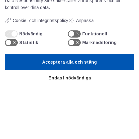
Data Responsibility Site
säkerställer vi transparens och din
kontroll över dina data.
AOTI
Cookie- och integritetspolicy
Anpassa
Nödvändig
Funktionell
Om oss
Statistik
Marknadsföring
Priser
Kontakt
GDPR
Acceptera alla och stäng
Endast nödvändiga
Kunskapscentrum
SIFU
Chalmers Industriteknik
Värt att besöka