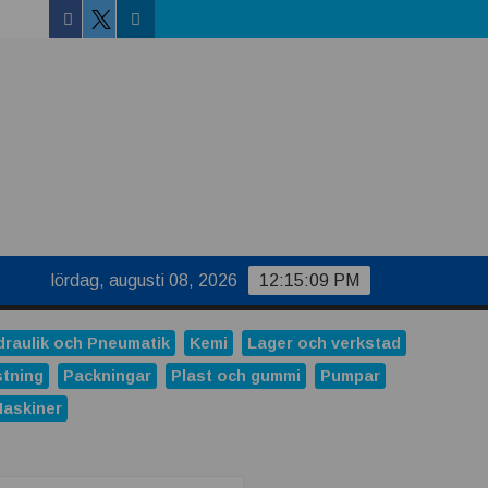
Facebook
Linkedin
Twitter
lördag, augusti 08, 2026
12:15:09 PM
draulik och Pneumatik
Kemi
Lager och verkstad
stning
Packningar
Plast och gummi
Pumpar
Maskiner