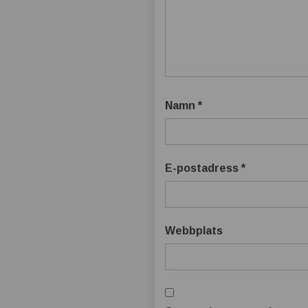
t
b
ä
t
Namn
*
t
r
E-postadress
*
e
Webbplats