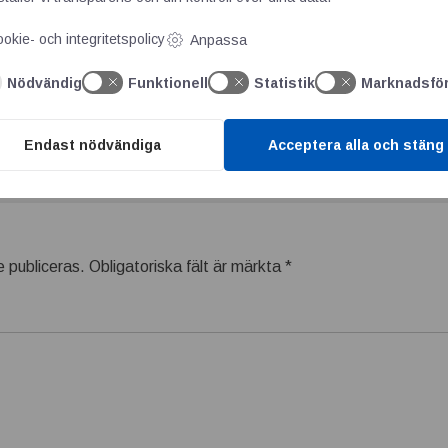
tchef på SMC.
okie- och integritetspolicy
Anpassa
Nödvändig
Funktionell
Statistik
Marknadsfö
desmätare
Endast nödvändiga
Acceptera alla och stäng
 publiceras.
Obligatoriska fält är märkta
*