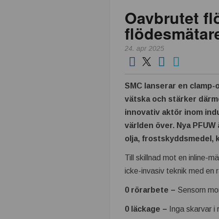
Oavbrutet f
k
flödesmätar
n
24. apr 2025
i
k
SMC lanserar en clamp-o
vätska och stärker där
i
innovativ aktör inom ind
världen över. Nya PFUW ä
n
olja, frostskyddsmedel, 
d
Till skillnad mot en inline-
icke-invasiv teknik med en r
u
0 rörarbete –
Sensorn mont
s
0
läckage –
Inga skarvar i