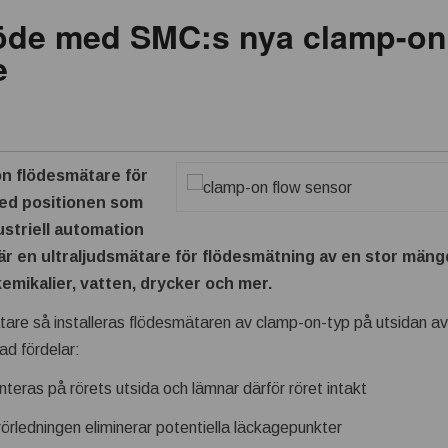
löde med SMC:s nya clamp-on
e
n flödesmätare för
med positionen som
ustriell automation
r en ultraljudsmätare för flödesmätning av en stor mäng
kemikalier, vatten, drycker och mer.
mätare så installeras flödesmätaren av clamp-on-typ på utsidan av 
ad fördelar:
eras på rörets utsida och lämnar därför röret intakt
 rörledningen eliminerar potentiella läckagepunkter