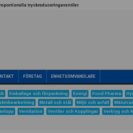
oportionella tryckreduceringsventiler
x för vätskekylning i datacenter
oT-projekt
a
tribuerad kraftproduktion
ens intralogistik
römsteknik
es
Dunlop Hiflex tar ny rekordorder!
las prestigefyllt pris för industriellt monteringsverktyg
ONTAKT
FÖRETAG
ENHETSOMVANDLARE
ns och Hydro tecknar långsiktigt avtal
tal
ik
Emballage och förpackning
Energi
Food Pharma
Hy
verera nästa generations industriella HMI-lösningar
skinbearbetning
Metall och stål
Miljö och avfall
Mätutru
avlopp
Ventilation
Ventiler och Kopplingar
Verktyg och 