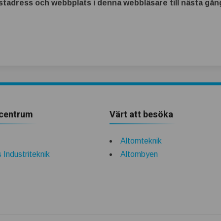
tadress och webbplats i denna webbläsare till nästa gång
centrum
Värt att besöka
Altomteknik
 Industriteknik
Altombyen