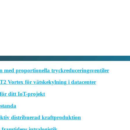
 med proportionella tryckreduceringsventiler
2 Vortex för vätskekylning i datacenter
ör ditt IoT-projekt
estanda
ktiv distribuerad kraftproduktion
framtidens intralogistik