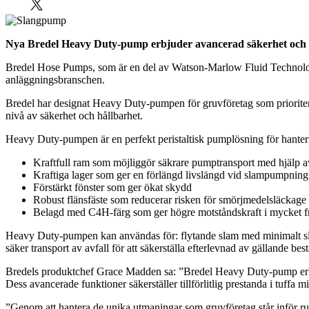
Nya Bredel Heavy Duty-pump erbjuder avancerad säkerhet och på
Bredel Hose Pumps, som är en del av Watson-Marlow Fluid Technology
anläggningsbranschen.
Bredel har designat Heavy Duty-pumpen för gruvföretag som prioriterar
nivå av säkerhet och hållbarhet.
Heavy Duty-pumpen är en perfekt peristaltisk pumplösning för hanterin
Kraftfull ram som möjliggör säkrare pumptransport med hjälp a
Kraftiga lager som ger en förlängd livslängd vid slampumpning 
Förstärkt fönster som ger ökat skydd
Robust flänsfäste som reducerar risken för smörjmedelsläckage 
Belagd med C4H-färg som ger högre motståndskraft i mycket fr
Heavy Duty-pumpen kan användas för: flytande slam med minimalt slita
säker transport av avfall för att säkerställa efterlevnad av gällande be
Bredels produktchef Grace Madden sa: ”Bredel Heavy Duty-pump erbjude
Dess avancerade funktioner säkerställer tillförlitlig prestanda i tuffa m
”Genom att hantera de unika utmaningar som gruvföretag står inför run