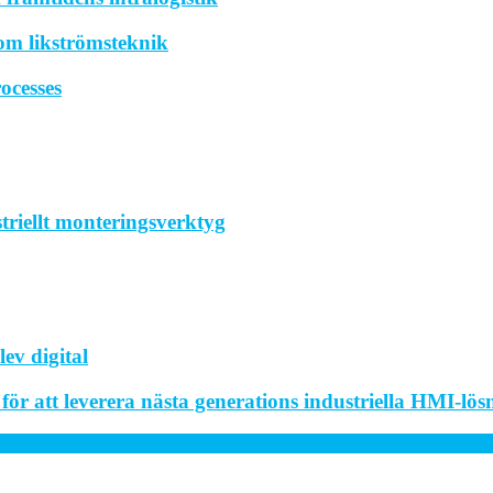
om likströmsteknik
ocesses
striellt monteringsverktyg
ev digital
r att leverera nästa generations industriella HMI-lös