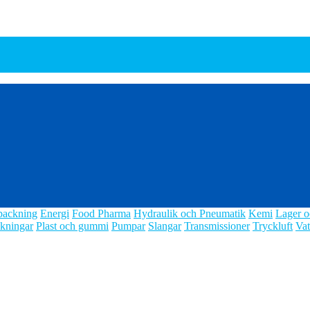
packning
Energi
Food Pharma
Hydraulik och Pneumatik
Kemi
Lager o
kningar
Plast och gummi
Pumpar
Slangar
Transmissioner
Tryckluft
Vat