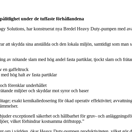
litlighet under de tuffaste förhållandena
 Solutions, har konstruerat nya Bredel Heavy Duty-pumpen med avance
 att skydda sina anställda och den lokala miljön, samtidigt som man säke
g av nötande slam med hög andel fasta partiklar, tjockt slam och frätan
v en gaffeltruck
med hög halt av fasta partiklar
och förenklar underhållet
ätande miljöer och skyddar mot syror och baser
ge; exakt kemikaliedosering för ökad operativ effektivitet; avvattning
stämmelser.
r exceptionell säkerhet och hållbarhet för gruv- och anläggningsföreta
iljöer, vilket förhindrar kostsamma driftstopp.”
t om i världen, ökar Heavy Duty-pumpen produktiviteten, vilket gör den t