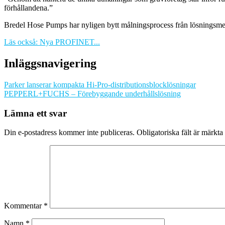
förhållandena.”
Bredel Hose Pumps har nyligen bytt målningsprocess från lösningsmedel
Läs också: Nya PROFINET...
Inläggsnavigering
Parker lanserar kompakta Hi-Pro-distributionsblocklösningar
PEPPERL+FUCHS – Förebyggande underhållslösning
Lämna ett svar
Din e-postadress kommer inte publiceras.
Obligatoriska fält är märkta
Kommentar
*
Namn
*