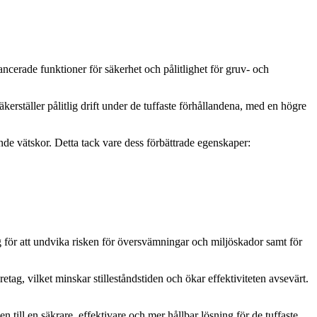
rade funktioner för säkerhet och pålitlighet för gruv- och
rställer pålitlig drift under de tuffaste förhållandena, med en högre
de vätskor. Detta tack vare dess förbättrade egenskaper:
 för att undvika risken för översvämningar och miljöskador samt för
g, vilket minskar stilleståndstiden och ökar effektiviteten avsevärt.
ill en säkrare, effektivare och mer hållbar lösning för de tuffaste