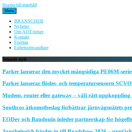
Hoppa till innehåll
Menu
BRANSCHER
Nyheter
Om AOT/priser
Kontakt
Företag
Enhetsomvandlare
Senaste nytt
Parker lanserar den mycket mångsidiga PE06M-serien
Parker lanserar flödes- och temperatursensorn SCVOT
Modem, router eller gateway – välj rätt uppkoppling f
Southcos åtkomstbeslag förbättrar järnvägsnätets pr
EODev och Baudouin inleder partnerskap för högeffe
Jungheinrich bjuder in till Roadshow 2026 – upptäck 