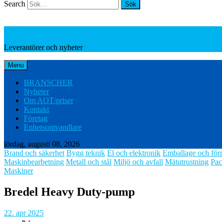
Search
Leverantörer och nyheter
Leverantörer och nyheter
Menu
BRANSCHER
Nyheter
Om AOT/priser
Kontakt
Företag
Enhetsomvandlare
lördag, augusti 08, 2026
Brand och säkerhet
Bygg teknik
El och elektronik
Emballage och för
Maskinbearbetning
Metall och stål
Miljö och avfall
Mätutrustning
Pac
Maskiner
Bredel Heavy Duty-pump
22. apr 2025