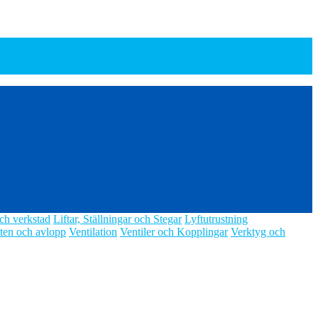
ch verkstad
Liftar, Ställningar och Stegar
Lyftutrustning
ten och avlopp
Ventilation
Ventiler och Kopplingar
Verktyg och