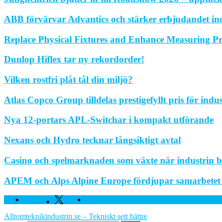
ABB förvärvar Advantics och stärker erbjudandet in
Replace Physical Fixtures and Enhance Measuring Pr
Dunlop Hiflex tar ny rekordorder!
Vilken rostfri plåt tål din miljö?
Atlas Copco Group tilldelas prestigefyllt pris för indu
Nya 12-portars APL-Switchar i kompakt utförande
Nexans och Hydro tecknar långsiktigt avtal
Casino och spelmarknaden som växte när industrin bl
APEM och Alps Alpine Europe fördjupar samarbetet fö
Facebook
Twitter
Linkedin
Alltomteknikindustrin.se – Tekniskt sett bättre