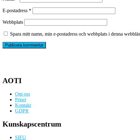
E-postadress
*
Webbplats
Spara mitt namn, min e-postadress och webbplats i denna webbläsa
AOTI
Om oss
Priser
Kontakt
GDPR
Kunskapscentrum
SIFU