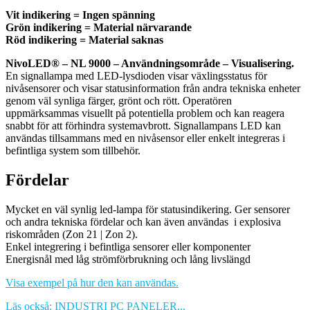
Vit indikering = Ingen spänning
Grön indikering = Material närvarande
Röd indikering = Material saknas
NivoLED® – NL 9000 – Användningsområde – Visualisering.
En signallampa med LED-lysdioden visar växlingsstatus för
nivåsensorer och visar statusinformation från andra tekniska enheter
genom väl synliga färger, grönt och rött. Operatören
uppmärksammas visuellt på potentiella problem och kan reagera
snabbt för att förhindra systemavbrott. Signallampans LED kan
användas tillsammans med en nivåsensor eller enkelt integreras i
befintliga system som tillbehör.
Fördelar
Mycket en väl synlig led-lampa för statusindikering. Ger sensorer
och andra tekniska fördelar och kan även användas i explosiva
riskområden (Zon 21 | Zon 2).
Enkel integrering i befintliga sensorer eller komponenter
Energisnål med låg strömförbrukning och lång livslängd
Visa exempel på hur den kan användas.
Läs också: INDUSTRI PC PANELER...