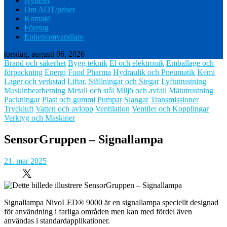
Nyheter
Om AOT/priser
Kontakt
Företag
Enhetsomvandlare
torsdag, augusti 06, 2026
Brand och säkerhet
Bygg teknik
El och elektronik
Emballage och
förpackning
Energi
Food Pharma
Hydraulik och Pneumatik
Kemi
Lager och verkstad
Liftar, Ställningar och Stegar
Lyftutrustning
Maskinbearbetning
Metall och stål
Miljö och avfall
Mätutrustning
Packningar
Plast och gummi
Pumpar
Slangar
Transmissioner
Tryckluft
Vatten och avlopp
Ventilation
Ventiler och Kopplingar
Verktyg och Maskiner
SensorGruppen – Signallampa
21. mar 2025
Signallampa NivoLED® 9000 är en signallampa speciellt designad
för användning i farliga områden men kan med fördel även
användas i standardapplikationer.