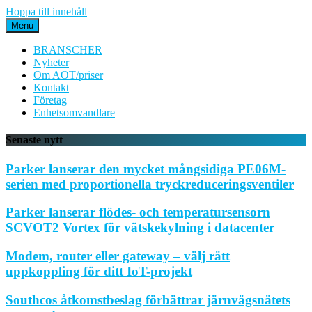
Hoppa till innehåll
Menu
BRANSCHER
Nyheter
Om AOT/priser
Kontakt
Företag
Enhetsomvandlare
Senaste nytt
Parker lanserar den mycket mångsidiga PE06M-
serien med proportionella tryckreduceringsventiler
Parker lanserar flödes- och temperatursensorn
SCVOT2 Vortex för vätskekylning i datacenter
Modem, router eller gateway – välj rätt
uppkoppling för ditt IoT-projekt
Southcos åtkomstbeslag förbättrar järnvägsnätets