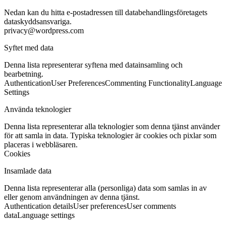
Nedan kan du hitta e-postadressen till databehandlingsföretagets
dataskyddsansvariga.
privacy@wordpress.com
Syftet med data
Denna lista representerar syftena med datainsamling och
bearbetning.
Authentication
User Preferences
Commenting Functionality
Language
Settings
Använda teknologier
Denna lista representerar alla teknologier som denna tjänst använder
för att samla in data. Typiska teknologier är cookies och pixlar som
placeras i webbläsaren.
Cookies
Insamlade data
Denna lista representerar alla (personliga) data som samlas in av
eller genom användningen av denna tjänst.
Authentication details
User preferences
User comments
data
Language settings