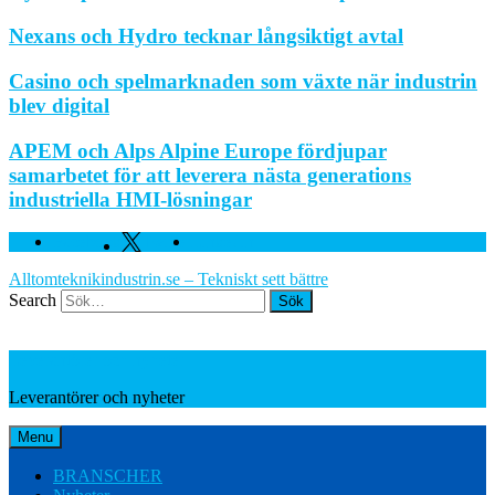
Nexans och Hydro tecknar långsiktigt avtal
Casino och spelmarknaden som växte när industrin
blev digital
APEM och Alps Alpine Europe fördjupar
samarbetet för att leverera nästa generations
industriella HMI-lösningar
Facebook
Twitter
Linkedin
Alltomteknikindustrin.se – Tekniskt sett bättre
Search
Leverantörer och nyheter
Leverantörer och nyheter
Menu
BRANSCHER