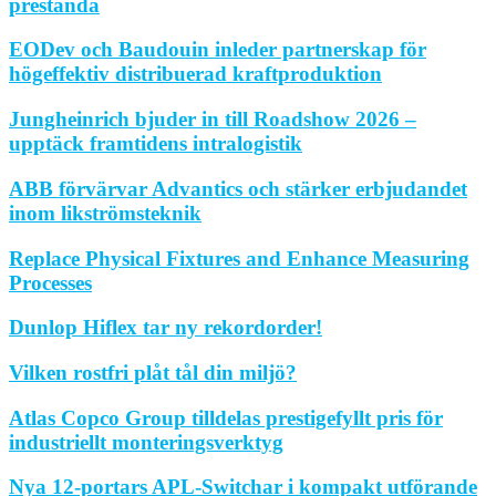
prestanda
EODev och Baudouin inleder partnerskap för
högeffektiv distribuerad kraftproduktion
Jungheinrich bjuder in till Roadshow 2026 –
upptäck framtidens intralogistik
ABB förvärvar Advantics och stärker erbjudandet
inom likströmsteknik
Replace Physical Fixtures and Enhance Measuring
Processes
Dunlop Hiflex tar ny rekordorder!
Vilken rostfri plåt tål din miljö?
Atlas Copco Group tilldelas prestigefyllt pris för
industriellt monteringsverktyg
Nya 12-portars APL-Switchar i kompakt utförande