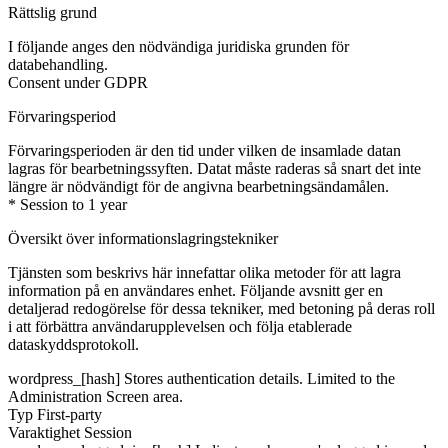
Rättslig grund
I följande anges den nödvändiga juridiska grunden för
databehandling.
Consent under GDPR
Förvaringsperiod
Förvaringsperioden är den tid under vilken de insamlade datan
lagras för bearbetningssyften. Datat måste raderas så snart det inte
längre är nödvändigt för de angivna bearbetningsändamålen.
* Session to 1 year
Översikt över informationslagringstekniker
Tjänsten som beskrivs här innefattar olika metoder för att lagra
information på en användares enhet. Följande avsnitt ger en
detaljerad redogörelse för dessa tekniker, med betoning på deras roll
i att förbättra användarupplevelsen och följa etablerade
dataskyddsprotokoll.
wordpress_[hash]
Stores authentication details. Limited to the
Administration Screen area.
Typ
First-party
Varaktighet
Session