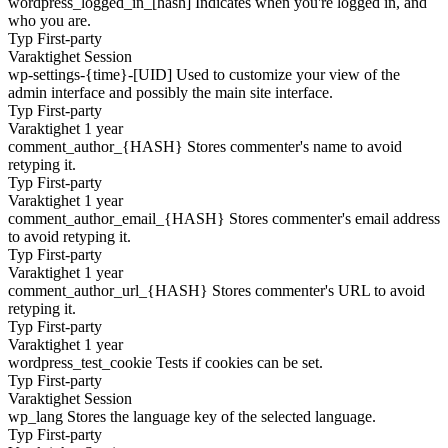
wordpress_logged_in_[hash]
Indicates when you're logged in, and
who you are.
Typ
First-party
Varaktighet
Session
wp-settings-{time}-[UID]
Used to customize your view of the
admin interface and possibly the main site interface.
Typ
First-party
Varaktighet
1 year
comment_author_{HASH}
Stores commenter's name to avoid
retyping it.
Typ
First-party
Varaktighet
1 year
comment_author_email_{HASH}
Stores commenter's email address
to avoid retyping it.
Typ
First-party
Varaktighet
1 year
comment_author_url_{HASH}
Stores commenter's URL to avoid
retyping it.
Typ
First-party
Varaktighet
1 year
wordpress_test_cookie
Tests if cookies can be set.
Typ
First-party
Varaktighet
Session
wp_lang
Stores the language key of the selected language.
Typ
First-party