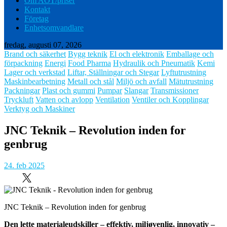
Om AOT/priser
Kontakt
Företag
Enhetsomvandlare
fredag, augusti 07, 2026
Brand och säkerhet
Bygg teknik
El och elektronik
Emballage och
förpackning
Energi
Food Pharma
Hydraulik och Pneumatik
Kemi
Lager och verkstad
Liftar, Ställningar och Stegar
Lyftutrustning
Maskinbearbetning
Metall och stål
Miljö och avfall
Mätutrustning
Packningar
Plast och gummi
Pumpar
Slangar
Transmissioner
Tryckluft
Vatten och avlopp
Ventilation
Ventiler och Kopplingar
Verktyg och Maskiner
JNC Teknik – Revolution inden for
genbrug
24. feb 2025
JNC Teknik – Revolution inden for genbrug
Den lette materialeudskiller – effektiv, miljøvenlig, innovativ –