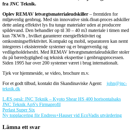
fra JNC Teknik.
Oplev REMAV letvægtsmaterialeudskiller
– fremtiden for
miljøvenlig genbrug. Med sin innovative sink-float-proces adskiller
dette anlæg effektivt lys fra tunge materialer uden at producere
spildevand. Den behandler op til 30 – 40 m3 materiale i timen med
kun 7KW/h , hvilket garanterer energieffektivitet og
omkostningseffektivitet. Kompakt og mobil, separatoren kan nemt
integreres i eksisterende systemer og er brugervenlig og
vedligeholdelsesfri. Med REMAV letvægtsmaterialeudskiller stoler
du på bæredygtighed og teknisk ekspertise i genbrugsprocessen.
Siden 1995 har over 200 systemer været i brug internationalt.
Tjek vor hjemmeside, se video, brochure m.v.
For et godt tilbud, kontakt din Skandinaviske Agent:
john@jnc-
teknik.dk
LÆS også: JNC Teknik – Kyoto Shear HS 400 horisontalsaks
JNC Teknik ApS's Firmaprofil
Inläggsnavigering
Perlast Super Six
Ny topplacering för Endress+Hauser vid EcoVadis utvärdering
Lämna ett svar