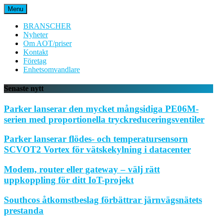
Hoppa
Menu
till
innehåll
BRANSCHER
Nyheter
Om AOT/priser
Kontakt
Företag
Enhetsomvandlare
Senaste nytt
Parker lanserar den mycket mångsidiga PE06M-
serien med proportionella tryckreduceringsventiler
Parker lanserar flödes- och temperatursensorn
SCVOT2 Vortex för vätskekylning i datacenter
Modem, router eller gateway – välj rätt
uppkoppling för ditt IoT-projekt
Southcos åtkomstbeslag förbättrar järnvägsnätets
prestanda