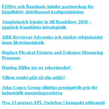
EODev och Baudouin inleder partnerskap för
högeffektiv distribuerad kraftproduktion
Jungheinrich bjuder in till Roadshow 2026 –
upptäck framtidens intralogistik
ABB förvärvar Advantics och stärker erbjudandet
inom likströmsteknik
Replace Physical Fixtures and Enhance Measuring
Processes
Dunlop Hiflex tar ny rekordorder!
Vilken rostfri plåt tål din miljö?
Atlas Copco Group tilldelas prestigefyllt pris för
industriellt monteringsverktyg
Nya 12-portars APL-Switchar i kompakt utförande