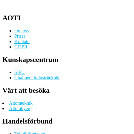
AOTI
Om oss
Priser
Kontakt
GDPR
Kunskapscentrum
SIFU
Chalmers Industriteknik
Värt att besöka
Altomteknik
Altombyen
Handelsförbund
Teknikföretagen