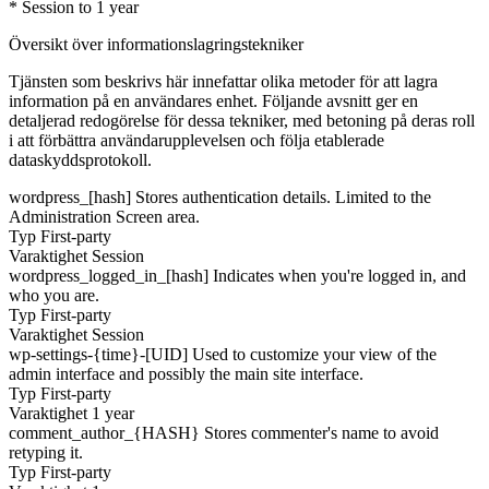
* Session to 1 year
Översikt över informationslagringstekniker
Tjänsten som beskrivs här innefattar olika metoder för att lagra
information på en användares enhet. Följande avsnitt ger en
detaljerad redogörelse för dessa tekniker, med betoning på deras roll
i att förbättra användarupplevelsen och följa etablerade
dataskyddsprotokoll.
wordpress_[hash]
Stores authentication details. Limited to the
Administration Screen area.
Typ
First-party
Varaktighet
Session
wordpress_logged_in_[hash]
Indicates when you're logged in, and
who you are.
Typ
First-party
Varaktighet
Session
wp-settings-{time}-[UID]
Used to customize your view of the
admin interface and possibly the main site interface.
Typ
First-party
Varaktighet
1 year
comment_author_{HASH}
Stores commenter's name to avoid
retyping it.
Typ
First-party