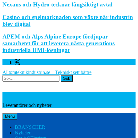
Nexans och Hydro tecknar långsiktigt avtal
Casino och spelmarknaden som växte när industrin
blev digital
APEM och Alps Alpine Europe fördjupar
samarbetet för att leverera nästa generations
industriella HMI-lösningar
Facebook
Linkedin
Twitter
Alltomteknikindustrin.se – Tekniskt sett bättre
Search
Leverantörer och nyheter
Leverantörer och nyheter
Menu
BRANSCHER
Nyheter