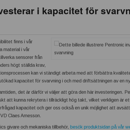
vesterar i kapacitet för svarv
bilitet finns i vår
a material i vår
llverka sensorer från
nders högt ställda krav,
ionsprocessen kan vi ständigt arbeta med att förbättra kvalitet
 i utökad kapacitet för svarvning i och med driftsättningen av 
ramtiden, det är därför vi väljer att göra den här investeringen. Pe
kt att kunna rekrytera i tillräckligt hög takt, vilket verkligen är
terfrågad kapacitet och ger oss också en unik möjlighet att avsät
r VD Claes Arnesson.
ics givare och mekaniska tillbehör,
besök produktsidan på vår w