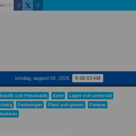
ör vätskekylning i datacenter
Modem, router eller gateway 
Facebook
Linkedin
Twitter
söndag, augusti 09, 2026
6:08:04 AM
draulik och Pneumatik
Kemi
Lager och verkstad
stning
Packningar
Plast och gummi
Pumpar
Maskiner