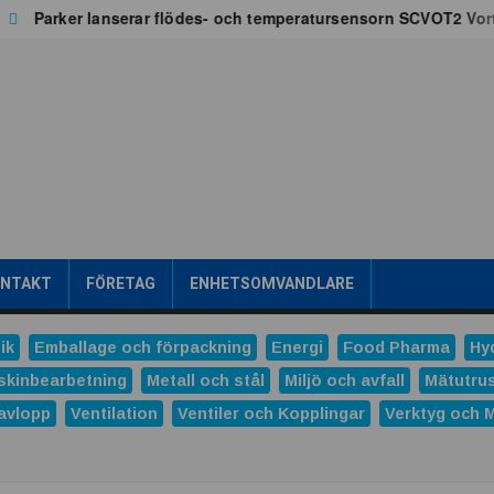
Parker lanserar flödes- och temperatursensorn SCVOT2 Vortex f
ONTAKT
FÖRETAG
ENHETSOMVANDLARE
ik
Emballage och förpackning
Energi
Food Pharma
Hy
skinbearbetning
Metall och stål
Miljö och avfall
Mätutru
avlopp
Ventilation
Ventiler och Kopplingar
Verktyg och 