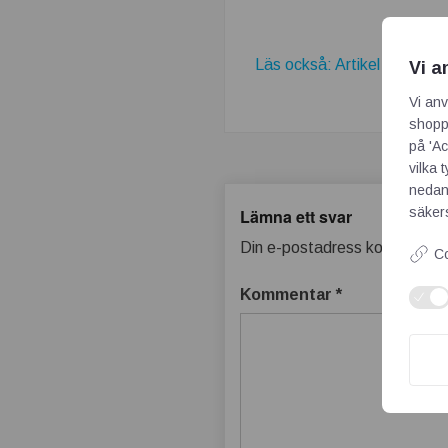
t
r
Läs också: Artikel om...
Vi a
i
Vi anv
shoppi
n
på 'Ac
vilka 
.
nedan
säkers
Lämna ett svar
s
Din e-postadress kommer inte
Co
e
Kommentar
*
–
T
e