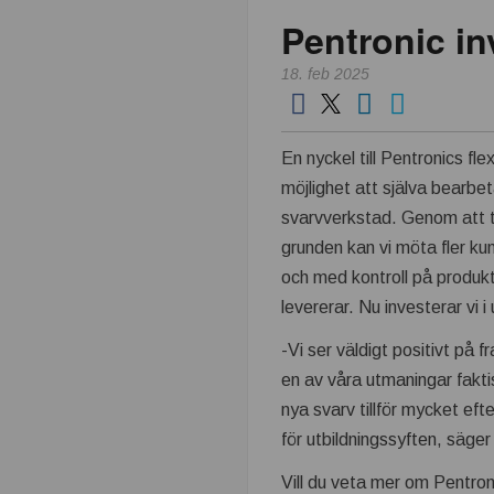
Pentronic in
k
18. feb 2025
n
i
En nyckel till Pentronics flexi
k
möjlighet att själva bearbet
svarvverkstad. Genom att ti
i
grunden kan vi möta fler ku
och med kontroll på produkt
n
levererar. Nu investerar vi
d
-Vi ser väldigt positivt på f
en av våra utmaningar faktis
u
nya svarv tillför mycket ef
för utbildningssyften, säge
s
Vill du veta mer om Pentron