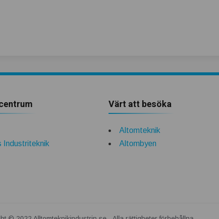
centrum
Värt att besöka
Altomteknik
 Industriteknik
Altombyen
ht © 2022 Alltomteknikindustrin.se - Alla rättigheter förbehållna