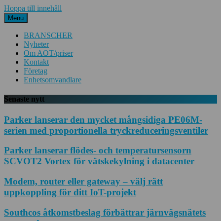
Hoppa till innehåll
Menu
BRANSCHER
Nyheter
Om AOT/priser
Kontakt
Företag
Enhetsomvandlare
Senaste nytt
Parker lanserar den mycket mångsidiga PE06M-
serien med proportionella tryckreduceringsventiler
Parker lanserar flödes- och temperatursensorn
SCVOT2 Vortex för vätskekylning i datacenter
Modem, router eller gateway – välj rätt
uppkoppling för ditt IoT-projekt
Southcos åtkomstbeslag förbättrar järnvägsnätets