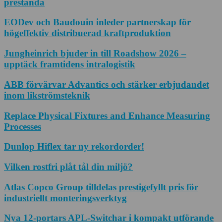
prestanda
EODev och Baudouin inleder partnerskap för
högeffektiv distribuerad kraftproduktion
Jungheinrich bjuder in till Roadshow 2026 –
upptäck framtidens intralogistik
ABB förvärvar Advantics och stärker erbjudandet
inom likströmsteknik
Replace Physical Fixtures and Enhance Measuring
Processes
Dunlop Hiflex tar ny rekordorder!
Vilken rostfri plåt tål din miljö?
Atlas Copco Group tilldelas prestigefyllt pris för
industriellt monteringsverktyg
Nya 12-portars APL-Switchar i kompakt utförande