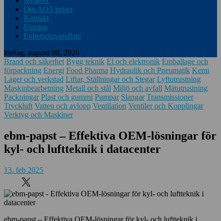
Nyheter
Om AOT/priser
Kontakt
Företag
Enhetsomvandlare
lördag, augusti 08, 2026
Brand och säkerhet
Bygg teknik
El och elektronik
Emballage och
förpackning
Energi
Food Pharma
Hydraulik och Pneumatik
Kemi
Lager och verkstad
Liftar, Ställningar och Stegar
Lyftutrustning
Maskinbearbetning
Metall och stål
Miljö och avfall
Mätutrustning
Packningar
Plast och gummi
Pumpar
Slangar
Transmissioner
Tryckluft
Vatten och avlopp
Ventilation
Ventiler och Kopplingar
Verktyg och Maskiner
ebm-papst – Effektiva OEM-lösningar för
kyl- och luftteknik i datacenter
13. feb 2025
ebm-papst – Effektiva OEM-lösningar för kyl- och luftteknik i