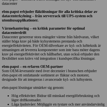
datacenter
ebm-papst erbjuder fläktlösningar för alla kritiska delar av
datacenterkylning – från serverrack till UPS-system och
utomhusapplikationer.
Värmehantering – en kritisk parameter för optimal
datacenterdrift
Datacenter genererar stora mängder värme från hårdvaran, vilket
ställer höga krav på både kylsystemens prestanda och
energieffektiviteten. För OEM-tillverkare av kyl- och luftteknik är
utmaningen att leverera komponenter som inte bara möter dagens
krav på energieffektivitet och hållbarhet, utan också erbjuder den
flexibilitet som krävs vid integration i kundspecifika lösningar.
ebm-papst – en erfaren OEM-partner
Som OEM-leverantör med över decennier i branschen erbjuder
ebm-papst ett omfattande sortiment av fläktar och motorer,
designade för att integreras i avancerade kyl- och luftsystem.
ebm-papst lösningar utmärker sig genom:
Hög effektivitet: Bidrar till minskad energiförbrukning och
lägre driftkostnader.
Låga ljudnivåer: Möjliggör en tystare och mer användarvänlig