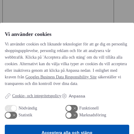
Vi använder cookies
Namn
*
Vi använder cookies och liknande teknologier för att ge dig en personlig
shoppingupplevelse, personlig reklam och för att analysera vår
E-postadress
*
webbtrafik. Klicka på 'Acceptera alla och stäng' om du vill tillåta alla
Webbplats
cookies. Alternativt kan du välja vilka typer av cookies du vill acceptera
eller inaktivera genom att klicka på Anpassa nedan. I enlighet med
Spara mitt namn, min e-postadress och webbplats i denna
kraven från
Googles Business Data Responsibility Site
säkerställer vi
webbläsare till nästa gång jag skriver en kommentar.
transparens och din kontroll över dina data.
Cookie- och integritetspolicy
Anpassa
Nödvändig
Funktionell
Statistik
Marknadsföring
AOTI
Acceptera alla och stäng