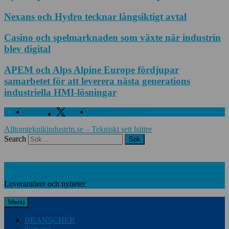
Nexans och Hydro tecknar långsiktigt avtal
Casino och spelmarknaden som växte när industrin
blev digital
APEM och Alps Alpine Europe fördjupar
samarbetet för att leverera nästa generations
industriella HMI-lösningar
Facebook
Twitter
Linkedin
Alltomteknikindustrin.se – Tekniskt sett bättre
Search
Leverantörer och nyheter
Leverantörer och nyheter
Menu
BRANSCHER