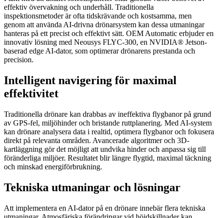
effektiv övervakning och underhåll. Traditionella
inspektionsmetoder är ofta tidskrävande och kostsamma, men
genom att använda AI-drivna drönarsystem kan dessa utmaningar
hanteras på ett precist och effektivt sätt. OEM Automatic erbjuder en
innovativ lösning med Neousys FLYC-300, en NVIDIA® Jetson-
baserad edge AI-dator, som optimerar drönarens prestanda och
precision.
Intelligent navigering för maximal
effektivitet
Traditionella drönare kan drabbas av ineffektiva flygbanor på grund
av GPS-fel, miljöhinder och bristande ruttplanering. Med AI-system
kan drönare analysera data i realtid, optimera flygbanor och fokusera
direkt på relevanta områden. Avancerade algoritmer och 3D-
kartläggning gör det möjligt att undvika hinder och anpassa sig till
föränderliga miljöer. Resultatet blir längre flygtid, maximal täckning
och minskad energiförbrukning.
Tekniska utmaningar och lösningar
Att implementera en AI-dator på en drönare innebär flera tekniska
utmaningar. Atmosfäriska förändringar vid höjdskillnader kan