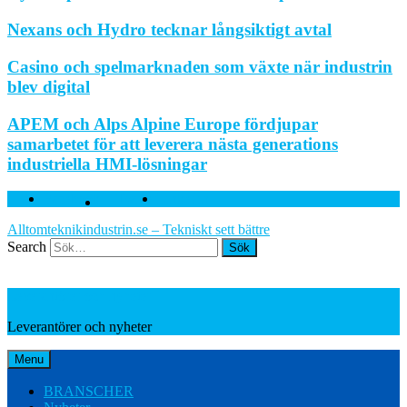
Nexans och Hydro tecknar långsiktigt avtal
Casino och spelmarknaden som växte när industrin
blev digital
APEM och Alps Alpine Europe fördjupar
samarbetet för att leverera nästa generations
industriella HMI-lösningar
Facebook
Twitter
Linkedin
Alltomteknikindustrin.se – Tekniskt sett bättre
Search
Leverantörer och nyheter
Leverantörer och nyheter
Menu
BRANSCHER