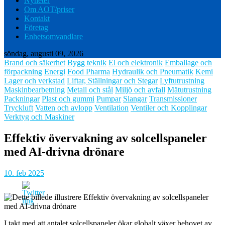
Nyheter
Om AOT/priser
Kontakt
Företag
Enhetsomvandlare
söndag, augusti 09, 2026
Brand och säkerhet
Bygg teknik
El och elektronik
Emballage och
förpackning
Energi
Food Pharma
Hydraulik och Pneumatik
Kemi
Lager och verkstad
Liftar, Ställningar och Stegar
Lyftutrustning
Maskinbearbetning
Metall och stål
Miljö och avfall
Mätutrustning
Packningar
Plast och gummi
Pumpar
Slangar
Transmissioner
Tryckluft
Vatten och avlopp
Ventilation
Ventiler och Kopplingar
Verktyg och Maskiner
Effektiv övervakning av solcellspaneler
med AI-drivna drönare
10. feb 2025
I takt med att antalet solcellspaneler ökar globalt växer behovet av