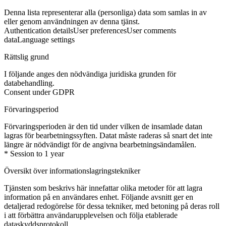
Denna lista representerar alla (personliga) data som samlas in av
eller genom användningen av denna tjänst.
Authentication details
User preferences
User comments
data
Language settings
Rättslig grund
I följande anges den nödvändiga juridiska grunden för
databehandling.
Consent under GDPR
Förvaringsperiod
Förvaringsperioden är den tid under vilken de insamlade datan
lagras för bearbetningssyften. Datat måste raderas så snart det inte
längre är nödvändigt för de angivna bearbetningsändamålen.
* Session to 1 year
Översikt över informationslagringstekniker
Tjänsten som beskrivs här innefattar olika metoder för att lagra
information på en användares enhet. Följande avsnitt ger en
detaljerad redogörelse för dessa tekniker, med betoning på deras roll
i att förbättra användarupplevelsen och följa etablerade
dataskyddsprotokoll.