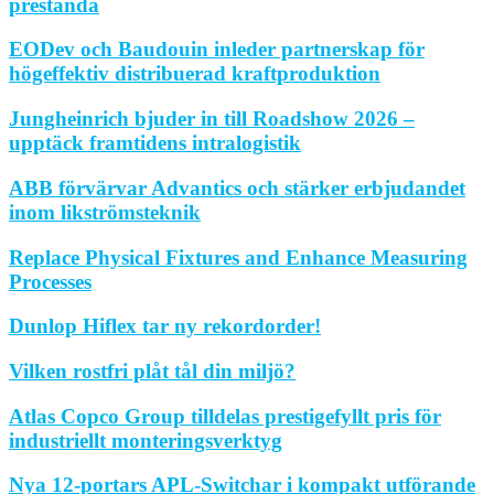
prestanda
EODev och Baudouin inleder partnerskap för
högeffektiv distribuerad kraftproduktion
Jungheinrich bjuder in till Roadshow 2026 –
upptäck framtidens intralogistik
ABB förvärvar Advantics och stärker erbjudandet
inom likströmsteknik
Replace Physical Fixtures and Enhance Measuring
Processes
Dunlop Hiflex tar ny rekordorder!
Vilken rostfri plåt tål din miljö?
Atlas Copco Group tilldelas prestigefyllt pris för
industriellt monteringsverktyg
Nya 12-portars APL-Switchar i kompakt utförande