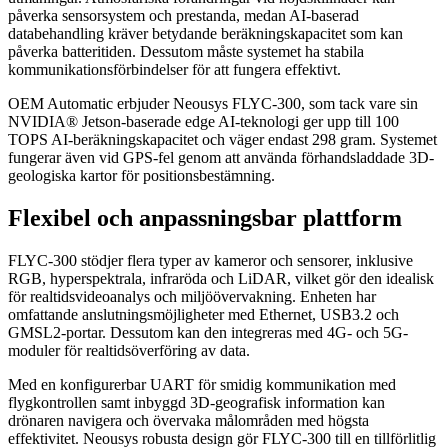
påverka sensorsystem och prestanda, medan AI-baserad
databehandling kräver betydande beräkningskapacitet som kan
påverka batteritiden. Dessutom måste systemet ha stabila
kommunikationsförbindelser för att fungera effektivt.
OEM Automatic erbjuder Neousys FLYC-300, som tack vare sin
NVIDIA® Jetson-baserade edge AI-teknologi ger upp till 100
TOPS AI-beräkningskapacitet och väger endast 298 gram. Systemet
fungerar även vid GPS-fel genom att använda förhandsladdade 3D-
geologiska kartor för positionsbestämning.
Flexibel och anpassningsbar plattform
FLYC-300 stödjer flera typer av kameror och sensorer, inklusive
RGB, hyperspektrala, infraröda och LiDAR, vilket gör den idealisk
för realtidsvideoanalys och miljöövervakning. Enheten har
omfattande anslutningsmöjligheter med Ethernet, USB3.2 och
GMSL2-portar. Dessutom kan den integreras med 4G- och 5G-
moduler för realtidsöverföring av data.
Med en konfigurerbar UART för smidig kommunikation med
flygkontrollen samt inbyggd 3D-geografisk information kan
drönaren navigera och övervaka målområden med högsta
effektivitet. Neousys robusta design gör FLYC-300 till en tillförlitlig