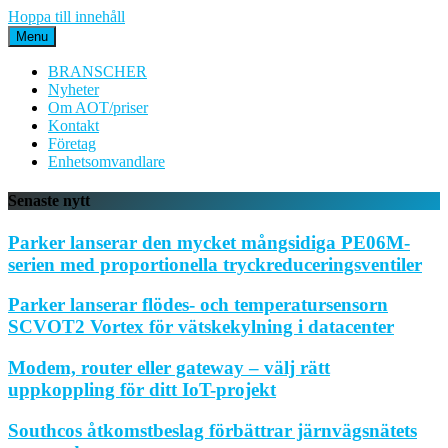
Hoppa till innehåll
Menu
BRANSCHER
Nyheter
Om AOT/priser
Kontakt
Företag
Enhetsomvandlare
Senaste nytt
Parker lanserar den mycket mångsidiga PE06M-
serien med proportionella tryckreduceringsventiler
Parker lanserar flödes- och temperatursensorn
SCVOT2 Vortex för vätskekylning i datacenter
Modem, router eller gateway – välj rätt
uppkoppling för ditt IoT-projekt
Southcos åtkomstbeslag förbättrar järnvägsnätets