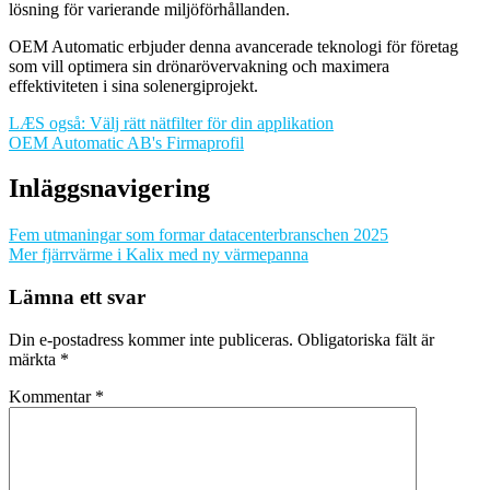
lösning för varierande miljöförhållanden.
OEM Automatic erbjuder denna avancerade teknologi för företag
som vill optimera sin drönarövervakning och maximera
effektiviteten i sina solenergiprojekt.
LÆS også: Välj rätt nätfilter för din applikation
OEM Automatic AB's Firmaprofil
Inläggsnavigering
Fem utmaningar som formar datacenterbranschen 2025
Mer fjärrvärme i Kalix med ny värmepanna
Lämna ett svar
Din e-postadress kommer inte publiceras.
Obligatoriska fält är
märkta
*
Kommentar
*