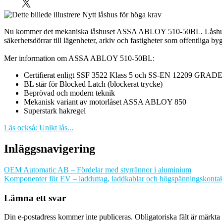
Nu kommer det mekaniska låshuset ASSA ABLOY 510-50BL. Låshuset är d
säkerhetsdörrar till lägenheter, arkiv och fastigheter som offentliga by
Mer information om ASSA ABLOY 510-50BL:
Certifierat enligt SSF 3522 Klass 5 och SS-EN 12209 GRADE
BL står för Blocked Latch (blockerat trycke)
Beprövad och modern teknik
Mekanisk variant av motorlåset ASSA ABLOY 850
Superstark hakregel
Läs också: Unikt lås...
Inläggsnavigering
OEM Automatic AB – Fördelar med styrrännor i aluminium
Komponenter för EV – ladduttag, laddkablar och högspänningskonta
Lämna ett svar
Din e-postadress kommer inte publiceras.
Obligatoriska fält är märkta