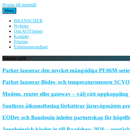
Hoppa till innehåll
Menu
BRANSCHER
Nyheter
Om AOT/priser
Kontakt
Företag
Enhetsomvandlare
Senaste nytt
Parker lanserar den mycket mångsidiga PE06M-serien
Parker lanserar flödes- och temperatursensorn SCVOT
Modem, router eller gateway – välj rätt uppkoppling f
Southcos åtkomstbeslag förbättrar järnvägsnätets pr
EODev och Baudouin inleder partnerskap för högeffe
Jungheinrich bjuder in till Roadshow 2026 – upptäck 