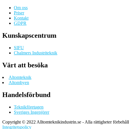
Om oss
Priser
Kontakt
GDPR
Kunskapscentrum
SIFU
Chalmers Industriteknik
Värt att besöka
Altomteknik
Altombyen
Handelsförbund
Teknikföretagen
Sveriges Ingenjörer
Copyright © 2022 Alltomteknikindustrin.se - Alla rättigheter förbehål
Integritetspolicy