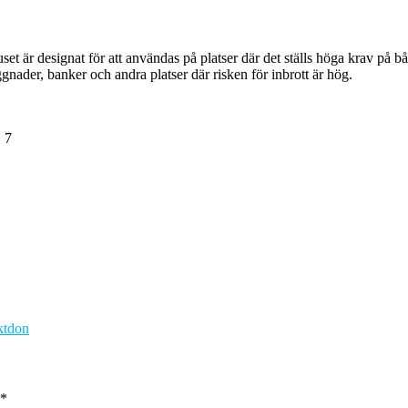
esignat för att användas på platser där det ställs höga krav på både 
ggnader, banker och andra platser där risken för inbrott är hög.
 7
ktdon
*