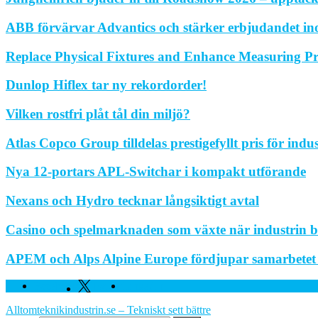
ABB förvärvar Advantics och stärker erbjudandet in
Replace Physical Fixtures and Enhance Measuring Pr
Dunlop Hiflex tar ny rekordorder!
Vilken rostfri plåt tål din miljö?
Atlas Copco Group tilldelas prestigefyllt pris för indu
Nya 12-portars APL-Switchar i kompakt utförande
Nexans och Hydro tecknar långsiktigt avtal
Casino och spelmarknaden som växte när industrin bl
APEM och Alps Alpine Europe fördjupar samarbetet fö
Facebook
Twitter
Linkedin
Alltomteknikindustrin.se – Tekniskt sett bättre