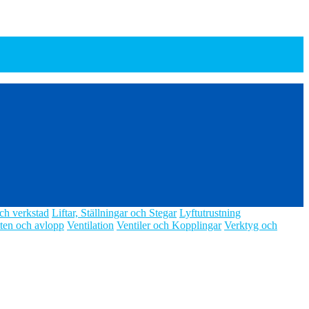
ch verkstad
Liftar, Ställningar och Stegar
Lyftutrustning
ten och avlopp
Ventilation
Ventiler och Kopplingar
Verktyg och