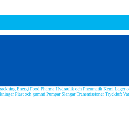
packning
Energi
Food Pharma
Hydraulik och Pneumatik
Kemi
Lager o
kningar
Plast och gummi
Pumpar
Slangar
Transmissioner
Tryckluft
Vat