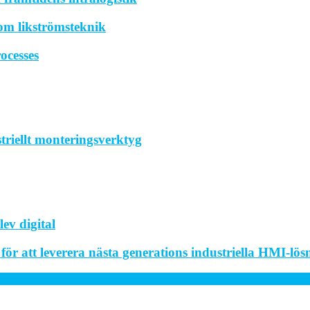
om likströmsteknik
ocesses
striellt monteringsverktyg
ev digital
r att leverera nästa generations industriella HMI-lös