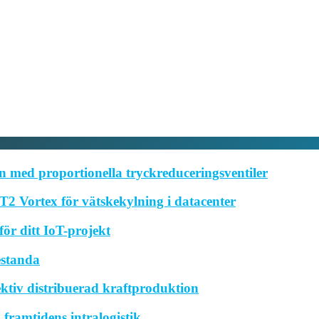
 med proportionella tryckreduceringsventiler
2 Vortex för vätskekylning i datacenter
ör ditt IoT-projekt
estanda
ktiv distribuerad kraftproduktion
framtidens intralogistik