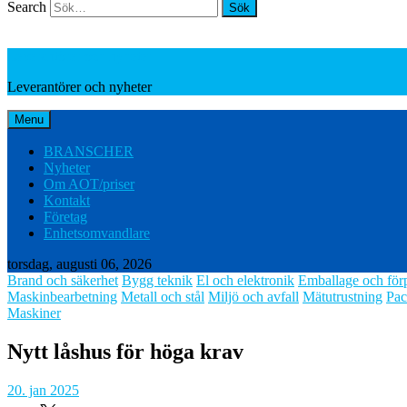
Search
Leverantörer och nyheter
Leverantörer och nyheter
Menu
BRANSCHER
Nyheter
Om AOT/priser
Kontakt
Företag
Enhetsomvandlare
torsdag, augusti 06, 2026
Brand och säkerhet
Bygg teknik
El och elektronik
Emballage och för
Maskinbearbetning
Metall och stål
Miljö och avfall
Mätutrustning
Pac
Maskiner
Nytt låshus för höga krav
20. jan 2025