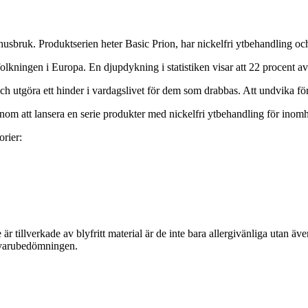
ruk. Produktserien heter Basic Prion, har nickelfri ytbehandling och är
lkningen i Europa. En djupdykning i statistiken visar att 22 procent 
ch utgöra ett hinder i vardagslivet för dem som drabbas. Att undvika fö
enom att lansera en serie produkter med nickelfri ytbehandling för inom
orier:
r tillverkade av blyfritt material är de inte bara allergivänliga utan äve
varubedömningen.