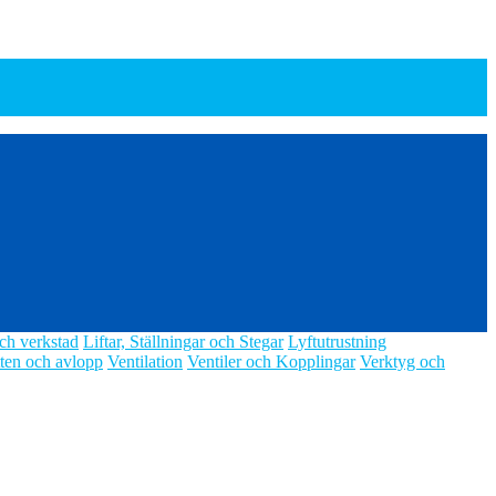
ch verkstad
Liftar, Ställningar och Stegar
Lyftutrustning
ten och avlopp
Ventilation
Ventiler och Kopplingar
Verktyg och