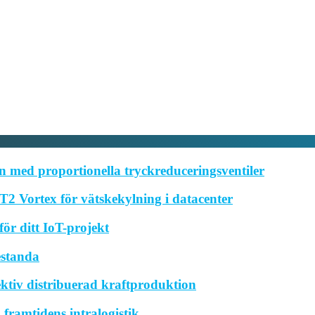
 med proportionella tryckreduceringsventiler
2 Vortex för vätskekylning i datacenter
ör ditt IoT-projekt
estanda
ktiv distribuerad kraftproduktion
framtidens intralogistik