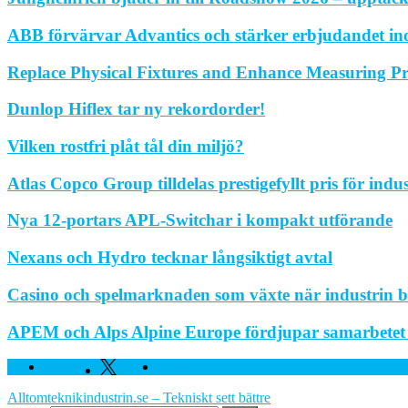
ABB förvärvar Advantics och stärker erbjudandet in
Replace Physical Fixtures and Enhance Measuring Pr
Dunlop Hiflex tar ny rekordorder!
Vilken rostfri plåt tål din miljö?
Atlas Copco Group tilldelas prestigefyllt pris för indu
Nya 12-portars APL-Switchar i kompakt utförande
Nexans och Hydro tecknar långsiktigt avtal
Casino och spelmarknaden som växte när industrin bl
APEM och Alps Alpine Europe fördjupar samarbetet fö
Facebook
Twitter
Linkedin
Alltomteknikindustrin.se – Tekniskt sett bättre