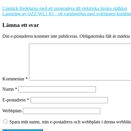
Upptäck fördelarna med att uppgradera till elektriska linjära ställdon
Lansering av OZZ WL1 65 – ett varningsljus med svårslagen kombinat
Lämna ett svar
Din e-postadress kommer inte publiceras.
Obligatoriska fält är märkta
Kommentar
*
Namn
*
E-postadress
*
Webbplats
Spara mitt namn, min e-postadress och webbplats i denna webbläsa