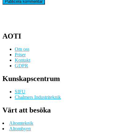
AOTI
Om oss
Priser
Kontakt
GDPR
Kunskapscentrum
SIFU
Chalmers Industriteknik
Värt att besöka
Altomteknik
Altombyen