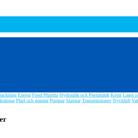
packning
Energi
Food Pharma
Hydraulik och Pneumatik
Kemi
Lager o
kningar
Plast och gummi
Pumpar
Slangar
Transmissioner
Tryckluft
Vat
ter