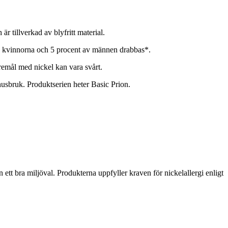
 tillverkad av blyfritt material.
av kvinnorna och 5 procent av männen drabbas*.
remål med nickel kan vara svårt.
husbruk. Produktserien heter Basic Prion.
n ett bra miljöval. Produkterna uppfyller kraven för nickelallergi enligt