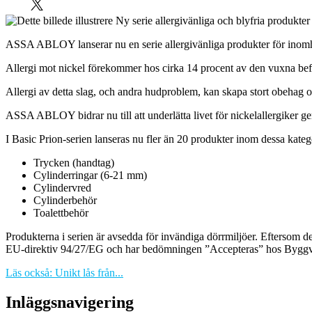
ASSA ABLOY lanserar nu en serie allergivänliga produkter för inomhusb
Allergi mot nickel förekommer hos cirka 14 procent av den vuxna befo
Allergi av detta slag, och andra hudproblem, kan skapa stort obehag o
ASSA ABLOY bidrar nu till att underlätta livet för nickelallergiker g
I Basic Prion-serien lanseras nu fler än 20 produkter inom dessa kateg
Trycken (handtag)
Cylinderringar (6-21 mm)
Cylindervred
Cylinderbehör
Toalettbehör
Produkterna i serien är avsedda för invändiga dörrmiljöer. Eftersom de ä
EU-direktiv 94/27/EG och har bedömningen ”Accepteras” hos Bygg
Läs också: Unikt lås från...
Inläggsnavigering