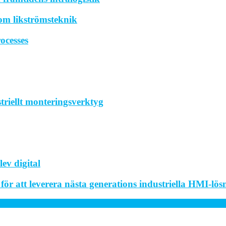
om likströmsteknik
ocesses
striellt monteringsverktyg
ev digital
r att leverera nästa generations industriella HMI-lös