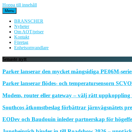
Hoppa till innehåll
Menu
BRANSCHER
Nyheter
Om AOT/priser
Kontakt
Företag
Enhetsomvandlare
Senaste nytt
Parker lanserar den mycket mångsidiga PE06M-serien
Parker lanserar flödes- och temperatursensorn SCVOT
Modem, router eller gateway – välj rätt uppkoppling f
Southcos åtkomstbeslag förbättrar järnvägsnätets pr
EODev och Baudouin inleder partnerskap för högeffe
Jungheinrich bjuder in till Roadshow 2026 – upptäck 