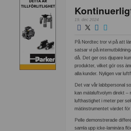
Kontinuerlig
19. dec 2024
På Nordtec tror vi på att l
satsar vi på internutbildning
då. Det ger oss djupare k
produkter, vilket gör oss än
alla kunder. Nyligen var luf
Det var vår labbpersonal s
kan
mäta
luftvolym direkt –
lufthastighet i meter per s
mätinstrumentet värdet för l
Pelle demonstrerade diffe
samla upp icke-laminära flö