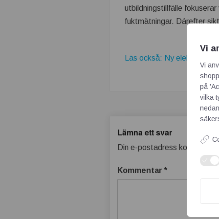
utbildningstillfälle fokuserar
fuktmätningar. Därefter sikt
Vi a
Läs också: Ny elektronisk..
Vi anv
shoppi
på 'Ac
vilka 
nedan
säkers
Lämna ett svar
Co
Din e-postadress kommer inte
Kommentar
*