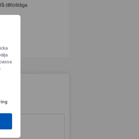
tillförlitliga
icka
välja
Anpassa
e
ring