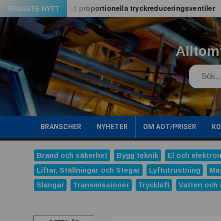
Hoppa
E06M-serien med proportionella tryckreduceringsventiler
SENASTE NYTT
till
innehåll
Alltom
Search
BRANSCHER
NYHETER
OM AOT/PRISER
K
Brand och säkerhet
Bygg teknik
El och elektron
Liftar, Ställningar och Stegar
Lyftutrustning
Ma
Slangar
Transmissioner
Tryckluft
Vatten och 