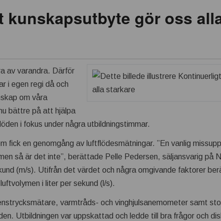
t kunskapsutbyte gör oss alla
ära av varandra. Därför
ar i egen regi då och
unskap om våra
nu bättre på att hjälpa
tflöden i fokus under några utbildningstimmar.
om fick en genomgång av luftflödesmätningar. ”En vanlig missupp
 men så är det inte”, berättade Pelle Pedersen, säljansvarig på 
ekund (m/s). Utifrån det värdet och några omgivande faktorer be
uftvolymen i liter per sekund (l/s).
renstrycksmätare, varmtråds- och vinghjulsanemometer samt sto
den. Utbildningen var uppskattad och ledde till bra frågor och di