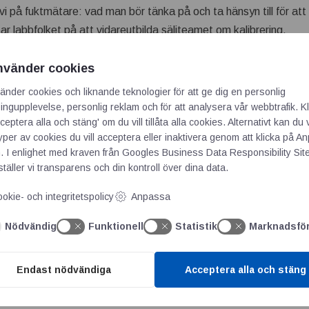
 vi på fuktmätare: vad man bör tänka på och ta hänsyn till för att få 
ar labbfolket på att vidareutbilda säljteamet om kalibrering.
nvänder cookies
.
änder cookies och liknande teknologier för att ge dig en personlig
ngupplevelse, personlig reklam och för att analysera vår webbtrafik. Kl
ceptera alla och stäng' om du vill tillåta alla cookies. Alternativt kan du 
typer av cookies du vill acceptera eller inaktivera genom att klicka på 
. I enlighet med kraven från
Googles Business Data Responsibility Sit
täller vi transparens och din kontroll över dina data.
okie- och integritetspolicy
Anpassa
 publiceras.
Obligatoriska fält är märkta
*
Nödvändig
Funktionell
Statistik
Marknadsfö
Endast nödvändiga
Acceptera alla och stäng