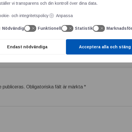
 av ett mycket respekterat globalt företag som ABB.”
täller vi transparens och din kontroll över dina data.
okie- och integritetspolicy
Anpassa
tsprogram minskar industriavfallet från elektronik
Nödvändig
Funktionell
Statistik
Marknadsfö
Endast nödvändiga
Acceptera alla och stäng
 publiceras.
Obligatoriska fält är märkta
*