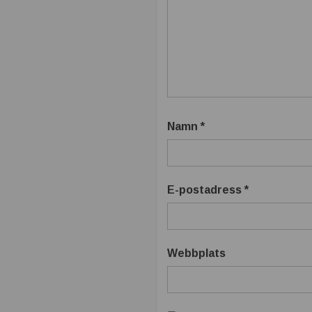
t
b
ä
t
Namn
*
t
r
E-postadress
*
e
Webbplats