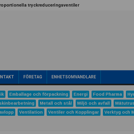
oportionella tryckreduceringsventiler
x för vätskekylning i datacenter
oT-projekt
a
tribuerad kraftproduktion
ens intralogistik
römsteknik
es
Dunlop Hiflex tar ny rekordorder!
las prestigefyllt pris för industriellt monteringsverktyg
ONTAKT
FÖRETAG
ENHETSOMVANDLARE
ns och Hydro tecknar långsiktigt avtal
tal
ik
Emballage och förpackning
Energi
Food Pharma
Hy
verera nästa generations industriella HMI-lösningar
skinbearbetning
Metall och stål
Miljö och avfall
Mätutru
avlopp
Ventilation
Ventiler och Kopplingar
Verktyg och 