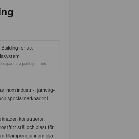
ing
att expandera portföljen med
ar inom industri-, järnväg-
 och specialmarknader i
arknaden konstruerar,
ostfritt stål och plast för
som tillämpningar inom olja