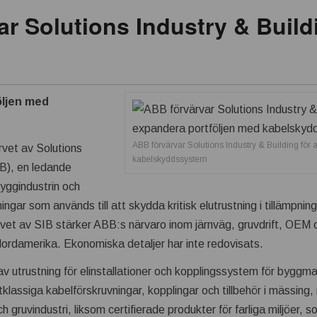
r Solutions Industry & Build
öljen med
ABB förvärvar Solutions Industry & Building för 
rvet av Solutions
kabelskyddssystem
IB), en ledande
 byggindustrin och
ingar som används till att skydda kritisk elutrustning i tillämpning
värvet av SIB stärker ABB:s närvaro inom järnväg, gruvdrift, OEM
ordamerika. Ekonomiska detaljer har inte redovisats.
v utrustning för elinstallationer och kopplingssystem för byggm
stklassiga kabelförskruvningar, kopplingar och tillbehör i mässing, r
och gruvindustri, liksom certifierade produkter för farliga miljöer, 