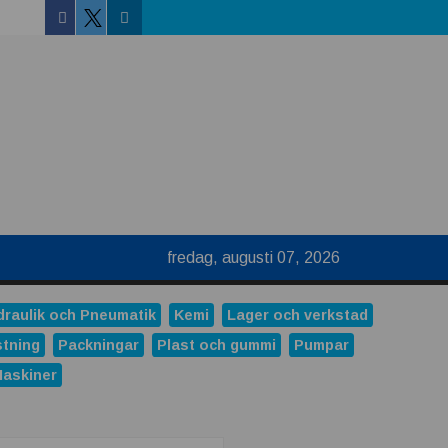
Facebook
Linkedin
Twitter
fredag, augusti 07, 2026
draulik och Pneumatik
Kemi
Lager och verkstad
stning
Packningar
Plast och gummi
Pumpar
Maskiner