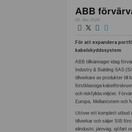
ABB förvärva
k
05. dec 2024
n
i
För att expandera portf
k
kabelskyddssystem
ABB tillkännager idag förvä
i
Industry & Building SAS (S
n
tillverkare av produkter till
förstklassiga kabelförskruvn
d
och riskfyllda miljöer. För
Europa, Mellanöstern och N
u
Utöver ett komplett utbud a
s
tillverkar och säljer SIB för
elindustri, järnväg, sjöfart 