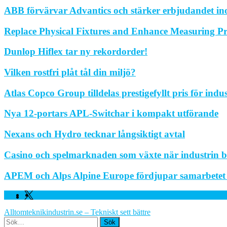
ABB förvärvar Advantics och stärker erbjudandet in
Replace Physical Fixtures and Enhance Measuring Pr
Dunlop Hiflex tar ny rekordorder!
Vilken rostfri plåt tål din miljö?
Atlas Copco Group tilldelas prestigefyllt pris för indu
Nya 12-portars APL-Switchar i kompakt utförande
Nexans och Hydro tecknar långsiktigt avtal
Casino och spelmarknaden som växte när industrin bl
APEM och Alps Alpine Europe fördjupar samarbetet fö
Facebook
Linkedin
Twitter
Alltomteknikindustrin.se – Tekniskt sett bättre
Search