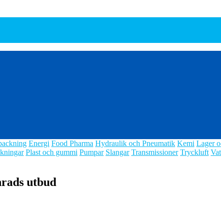
packning
Energi
Food Pharma
Hydraulik och Pneumatik
Kemi
Lager o
kningar
Plast och gummi
Pumpar
Slangar
Transmissioner
Tryckluft
Vat
rads utbud