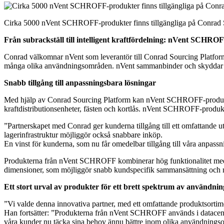
Cirka 5000 nVent SCHROFF-produkter finns tillgängliga på Conrad S
Från subrackställ till intelligent kraftfördelning: nVent SCHROFF
Conrad välkomnar nVent som leverantör till Conrad Sourcing Platform.
många olika användningsområden. nVent sammanbinder och skyddar en
Snabb tillgång till anpassningsbara lösningar
Med hjälp av Conrad Sourcing Platform kan nVent SCHROFF-produkter fr
kraftdistributionsenheter, fästen och kortlås. nVent SCHROFF-produkter
”Partnerskapet med Conrad ger kunderna tillgång till ett omfattand
lagerinfrastruktur möjliggör också snabbare inköp.
En vinst för kunderna, som nu får omedelbar tillgång till våra anpassn
Produkterna från nVent SCHROFF kombinerar hög funktionalitet med s
dimensioner, som möjliggör snabb kundspecifik sammansättning och 
Ett stort urval av produkter för ett brett spektrum av användn
”Vi valde denna innovativa partner, med ett omfattande produktsortime
Han fortsätter: ”Produkterna från nVent SCHROFF används i datacente
våra kunder nu täcka sina behov ännu bättre inom olika användnings