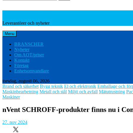
Leverantörer och nyheter
Leverantörer och nyheter
Menu
BRANSCHER
Nyheter
Om AOT/priser
Kontakt
Företag
Enhetsomvandlare
torsdag, augusti 06, 2026
Brand och säkerhet
Bygg teknik
El och elektronik
Emballage och för
Maskinbearbetning
Metall och stål
Miljö och avfall
Mätutrustning
Pac
Maskiner
nVent SCHROFF-produkter finns nu i Con
27. nov 2024