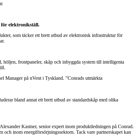
ör elektronikställ.
r, som täcker ett brett utbud av elektronisk infrastruktur för
ar.
öljen, frontpaneler, skåp och inbyggda system till intelligenta
ll.
nnel Manager på nVent i Tyskland. ”Conrads utmärkta
erar bland annat ett brett utbud av standardskåp med olika
er Alexander Kastner, senior expert inom produktledningen på Conrad.
em och inom energiförsörjningssektorn. Tack vare partnerskapet kan