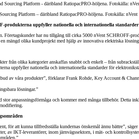
ourcing Platform – däribland RatiopacPRO-höljena. Fotokälla: nVent
-produkterna uppfyller nationella och internationella standarder f
 Företagskunder har nu tillgång till cirka 5000 nVent SCHROFF-produkte
 mängd olika kundprojekt med hjälp av innovativa elektriska lösning
ån olika kategorier anskaffas snabbt och enkelt – från subrackställ, h
na uppfyller nationella och internationella standarder för elektronikstä
e utbud av våra produkter”, förklarar Frank Rohde, Key Account & Cha
ingsbara lösningar.”
tor anpassningsförmåga och kommer med många tillbehör. Detta inklud
modifiering.
ingsområden
nt, för att kunna tillfredsställa kundernas önskemål ännu bättre”, säg
r, av IKT-leverantörer, inom järnvägssektorn, i mät- och kontrollsyst
områden.”