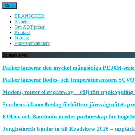
Hoppa
Menu
till
innehåll
BRANSCHER
Nyheter
Om AOT/priser
Kontakt
Företag
Enhetsomvandlare
Senaste nytt
Parker lanserar den mycket mångsidiga PE06M-serien
Parker lanserar flödes- och temperatursensorn SCVOT
Modem, router eller gateway – välj rätt uppkoppling f
Southcos åtkomstbeslag förbättrar järnvägsnätets pr
EODev och Baudouin inleder partnerskap för högeffe
Jungheinrich bjuder in till Roadshow 2026 – upptäck 