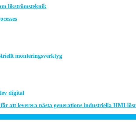
om likströmsteknik
ocesses
striellt monteringsverktyg
ev digital
r att leverera nästa generations industriella HMI-lös