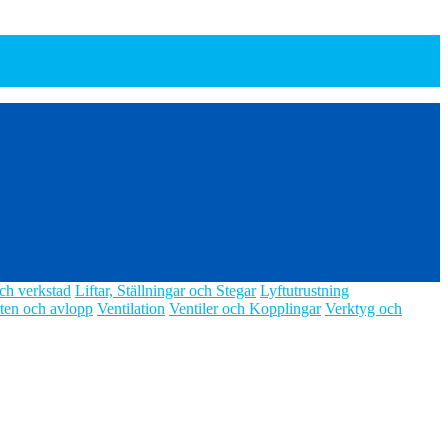
ch verkstad
Liftar, Ställningar och Stegar
Lyftutrustning
ten och avlopp
Ventilation
Ventiler och Kopplingar
Verktyg och