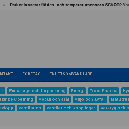
Parker lanserar flödes- och temperatursensorn SCVOT2 Vortex 
ONTAKT
FÖRETAG
ENHETSOMVANDLARE
ik
Emballage och förpackning
Energi
Food Pharma
Hy
skinbearbetning
Metall och stål
Miljö och avfall
Mätutru
avlopp
Ventilation
Ventiler och Kopplingar
Verktyg och 