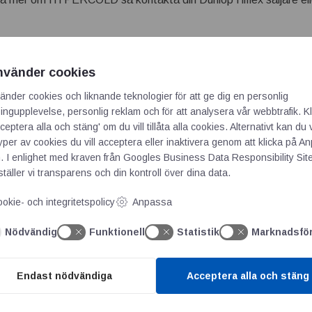
 Coat
nvänder cookies
il
änder cookies och liknande teknologier för att ge dig en personlig
ngupplevelse, personlig reklam och för att analysera vår webbtrafik. Kl
ceptera alla och stäng' om du vill tillåta alla cookies. Alternativt kan du 
typer av cookies du vill acceptera eller inaktivera genom att klicka på 
. I enlighet med kraven från
Googles Business Data Responsibility Sit
täller vi transparens och din kontroll över dina data.
okie- och integritetspolicy
Anpassa
 publiceras.
Obligatoriska fält är märkta
*
Nödvändig
Funktionell
Statistik
Marknadsfö
Endast nödvändiga
Acceptera alla och stäng