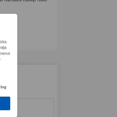
icka
välja
Anpassa
e
ring