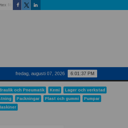
för vätskekylning i datacenter
Modem, router eller gateway 
Facebook
Linkedin
Twitter
fredag, augusti 07, 2026
6:01:37 PM
draulik och Pneumatik
Kemi
Lager och verkstad
stning
Packningar
Plast och gummi
Pumpar
Maskiner