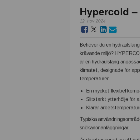
Hypercold –
k
12. nov 2024
n
i
Behöver du en hydraulslang f
k
krävande miljö? HYPERCOL
är en hydraulslang anpassad
i
klimatet, designade för app
temperaturer.
n
En mycket flexibel kompa
d
Slitstarkt ytterhölje fö
Klarar arbetstemperaturer
u
Typiska användningsområden
s
snökanonanläggningar.
Är du intresserad av att v