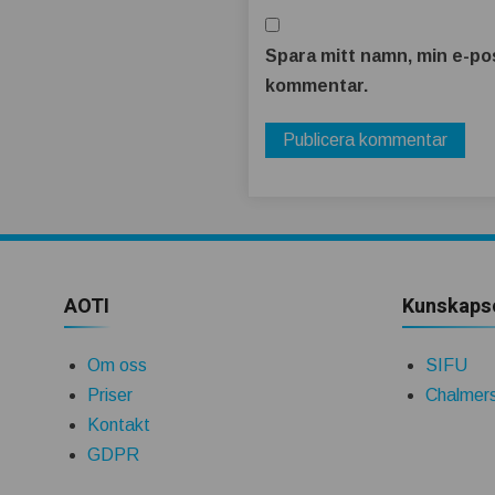
t
b
Spara mitt namn, min e-pos
kommentar.
ä
t
t
r
AOTI
Kunskaps
e
Om oss
SIFU
Priser
Chalmers
Kontakt
GDPR