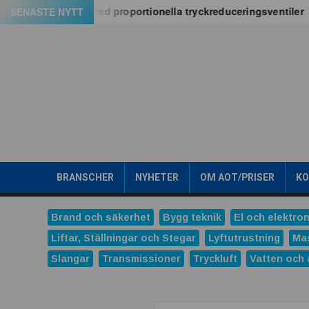
Hoppa
 PE06M-serien med proportionella tryckreduceringsventiler
SENASTE NYTT
till
innehåll
A
l
Search
l
t
BRANSCHER
NYHETER
OM AOT/PRISER
K
o
Brand och säkerhet
Bygg teknik
El och elektron
m
Liftar, Ställningar och Stegar
Lyftutrustning
Ma
Slangar
Transmissioner
Tryckluft
Vatten och 
t
e