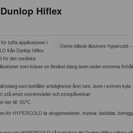
 Dunlop Hiflex
ör tuffa applikationer i
D från Dunlop Hiflex
 för det nordiska
likationer som kräver en flexibel slang även under extrema förhå
ktslang som behåller smidigheten året runt, även i extrem kyla
r att stå emot extremväder och ozonpåverkan
 ner till -55°C
 för HYPERCOLD är skogsmaskiner, truckar, lastbilar, borrigga
eta mer om HYPERCOLD så kontakta din Dunlop Hiflex säljare ell