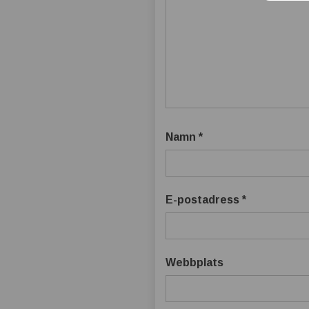
k
n
i
s
Namn
*
k
t
E-postadress
*
s
e
Webbplats
t