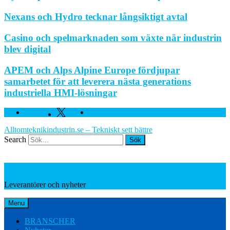
Nexans och Hydro tecknar långsiktigt avtal
Casino och spelmarknaden som växte när industrin
blev digital
APEM och Alps Alpine Europe fördjupar
samarbetet för att leverera nästa generations
industriella HMI-lösningar
Facebook
Twitter
Linkedin
Alltomteknikindustrin.se – Tekniskt sett bättre
Search
Leverantörer och nyheter
Leverantörer och nyheter
Menu
BRANSCHER