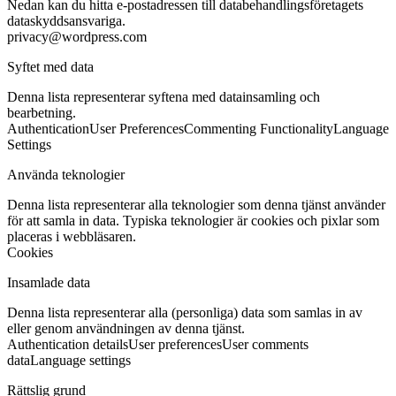
Nedan kan du hitta e-postadressen till databehandlingsföretagets
dataskyddsansvariga.
privacy@wordpress.com
Syftet med data
Denna lista representerar syftena med datainsamling och
bearbetning.
Authentication
User Preferences
Commenting Functionality
Language
Settings
Använda teknologier
Denna lista representerar alla teknologier som denna tjänst använder
för att samla in data. Typiska teknologier är cookies och pixlar som
placeras i webbläsaren.
Cookies
Insamlade data
Denna lista representerar alla (personliga) data som samlas in av
eller genom användningen av denna tjänst.
Authentication details
User preferences
User comments
data
Language settings
Rättslig grund