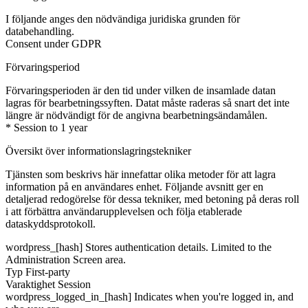
I följande anges den nödvändiga juridiska grunden för
databehandling.
Consent under GDPR
Förvaringsperiod
Förvaringsperioden är den tid under vilken de insamlade datan
lagras för bearbetningssyften. Datat måste raderas så snart det inte
längre är nödvändigt för de angivna bearbetningsändamålen.
* Session to 1 year
Översikt över informationslagringstekniker
Tjänsten som beskrivs här innefattar olika metoder för att lagra
information på en användares enhet. Följande avsnitt ger en
detaljerad redogörelse för dessa tekniker, med betoning på deras roll
i att förbättra användarupplevelsen och följa etablerade
dataskyddsprotokoll.
wordpress_[hash]
Stores authentication details. Limited to the
Administration Screen area.
Typ
First-party
Varaktighet
Session
wordpress_logged_in_[hash]
Indicates when you're logged in, and