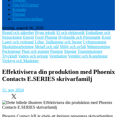
Nyheter
Om AOT/priser
Kontakt
Företag
Enhetsomvandlare
torsdag, augusti 06, 2026
Brand och säkerhet
Bygg teknik
El och elektronik
Emballage och
förpackning
Energi
Food Pharma
Hydraulik och Pneumatik
Kemi
Lager och verkstad
Liftar, Ställningar och Stegar
Lyftutrustning
Maskinbearbetning
Metall och stål
Miljö och avfall
Mätutrustning
Packningar
Plast och gummi
Pumpar
Slangar
Transmissioner
Tryckluft
Vatten och avlopp
Ventilation
Ventiler och Kopplingar
Verktyg och Maskiner
Effektivisera din produktion med Phoenix
Contacts E.SERIES skrivarfamilj
11. nov 2024
Phoenix Contact AB är glada att återigen presentera skrivarfamiljen