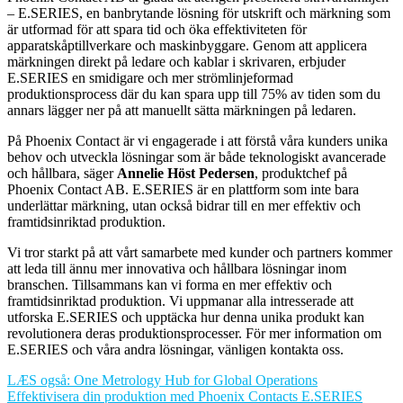
– E.SERIES, en banbrytande lösning för utskrift och märkning som
är utformad för att spara tid och öka effektiviteten för
apparatskåptillverkare och maskinbyggare. Genom att applicera
märkningen direkt på ledare och kablar i skrivaren, erbjuder
E.SERIES en smidigare och mer strömlinjeformad
produktionsprocess där du kan spara upp till 75% av tiden som du
annars lägger ner på att manuellt sätta märkningen på ledaren.
På Phoenix Contact är vi engagerade i att förstå våra kunders unika
behov och utveckla lösningar som är både teknologiskt avancerade
och hållbara, säger
Annelie Höst Pedersen
, produktchef på
Phoenix Contact AB. E.SERIES är en plattform som inte bara
underlättar märkning, utan också bidrar till en mer effektiv och
framtidsinriktad produktion.
Vi tror starkt på att vårt samarbete med kunder och partners kommer
att leda till ännu mer innovativa och hållbara lösningar inom
branschen. Tillsammans kan vi forma en mer effektiv och
framtidsinriktad produktion. Vi uppmanar alla intresserade att
utforska E.SERIES och upptäcka hur denna unika produkt kan
revolutionera deras produktionsprocesser. För mer information om
E.SERIES och våra andra lösningar, vänligen kontakta oss.
LÆS også: One Metrology Hub for Global Operations
Effektivisera din produktion med Phoenix Contacts E.SERIES