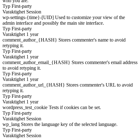
who you are.
Typ
First-party
Varaktighet
Session
wp-settings-{time}-[UID]
Used to customize your view of the
admin interface and possibly the main site interface.
Typ
First-party
Varaktighet
1 year
comment_author_{HASH}
Stores commenter's name to avoid
retyping it.
Typ
First-party
Varaktighet
1 year
comment_author_email_{HASH}
Stores commenter's email address
to avoid retyping it.
Typ
First-party
Varaktighet
1 year
comment_author_url_{HASH}
Stores commenter's URL to avoid
retyping it.
Typ
First-party
Varaktighet
1 year
wordpress_test_cookie
Tests if cookies can be set.
Typ
First-party
Varaktighet
Session
wp_lang
Stores the language key of the selected language.
Typ
First-party
Varaktighet
Session