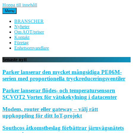
Hoppa till innehåll
Menu
BRANSCHER
Nyheter
Om AOT/priser
Kontakt
Företag
Enhetsomvandlare
Senaste nytt
Parker lanserar den mycket mångsidiga PE06M-
serien med proportionella tryckreduceringsventiler
Parker lanserar flödes- och temperatursensorn
SCVOT2 Vortex för vätskekylning i datacenter
Modem, router eller gateway – välj rätt
uppkoppling för ditt IoT-projekt
Southcos åtkomstbeslag förbättrar järnvägsnätets