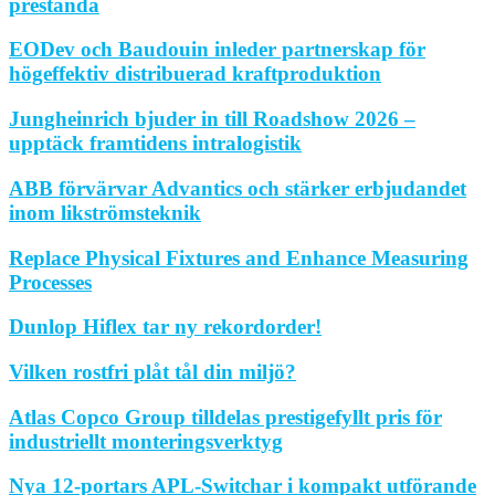
prestanda
EODev och Baudouin inleder partnerskap för
högeffektiv distribuerad kraftproduktion
Jungheinrich bjuder in till Roadshow 2026 –
upptäck framtidens intralogistik
ABB förvärvar Advantics och stärker erbjudandet
inom likströmsteknik
Replace Physical Fixtures and Enhance Measuring
Processes
Dunlop Hiflex tar ny rekordorder!
Vilken rostfri plåt tål din miljö?
Atlas Copco Group tilldelas prestigefyllt pris för
industriellt monteringsverktyg
Nya 12-portars APL-Switchar i kompakt utförande