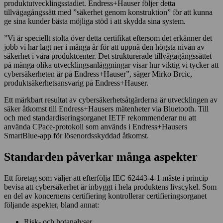
produktutvecklingsstadiet. Endress+Hauser följer detta
tillvägagångssätt med ”säkerhet genom konstruktion” för att kunna
ge sina kunder bästa möjliga stöd i att skydda sina system.
”Vi är speciellt stolta över detta certifikat eftersom det erkänner det
jobb vi har lagt ner i många år för att uppnå den högsta nivån av
säkerhet i våra produktcenter. Det strukturerade tillvägagångssättet
på många olika utvecklingsanläggningar visar hur viktig vi tycker att
cybersäkerheten är på Endress+Hauser”, säger Mirko Brcic,
produktsäkerhetsansvarig på Endress+Hauser.
Ett märkbart resultat av cybersäkerhetsåtgärderna är utvecklingen av
säker åtkomst till Endress+Hausers mätenheter via Bluetooth. Till
och med standardiseringsorganet IETF rekommenderar nu att
använda CPace-protokoll som används i Endress+Hausers
SmartBlue-app för lösenordsskyddad åtkomst.
Standarden påverkar många aspekter
Ett företag som väljer att efterfölja IEC 62443-4-1 måste i princip
bevisa att cybersäkerhet är inbyggt i hela produktens livscykel. Som
en del av koncernens certifiering kontrollerar certifieringsorganet
följande aspekter, bland annat:
Risk- och hotanalyser