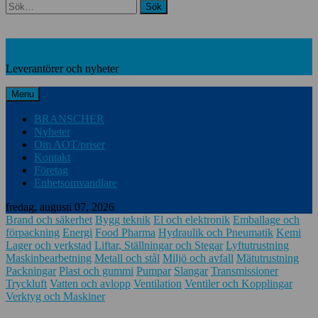
Search
Leverantörer och nyheter
Leverantörer och nyheter
Menu
BRANSCHER
Nyheter
Om AOT/priser
Kontakt
Företag
Enhetsomvandlare
fredag, augusti 07, 2026
Brand och säkerhet
Bygg teknik
El och elektronik
Emballage och
förpackning
Energi
Food Pharma
Hydraulik och Pneumatik
Kemi
Lager och verkstad
Liftar, Ställningar och Stegar
Lyftutrustning
Maskinbearbetning
Metall och stål
Miljö och avfall
Mätutrustning
Packningar
Plast och gummi
Pumpar
Slangar
Transmissioner
Tryckluft
Vatten och avlopp
Ventilation
Ventiler och Kopplingar
Verktyg och Maskiner