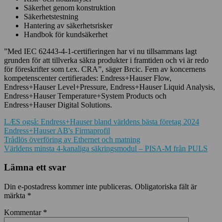
Säkerhet genom konstruktion
Säkerhetstestning
Hantering av säkerhetsrisker
Handbok för kundsäkerhet
”Med IEC 62443-4-1-certifieringen har vi nu tillsammans lagt
grunden för att tillverka säkra produkter i framtiden och vi är redo
för föreskrifter som t.ex. CRA”, säger Brcic. Fem av koncernens
kompetenscenter certifierades: Endress+Hauser Flow,
Endress+Hauser Level+Pressure, Endress+Hauser Liquid Analysis,
Endress+Hauser Temperature+System Products och
Endress+Hauser Digital Solutions.
LÆS også: Endress+Hauser bland världens bästa företag 2024
Endress+Hauser AB's Firmaprofil
Inläggsnavigering
Trådlös överföring av Ethernet och matning
Världens minsta 4-kanaliga säkringsmodul – PISA-M från PULS
Lämna ett svar
Din e-postadress kommer inte publiceras.
Obligatoriska fält är
märkta
*
Kommentar
*