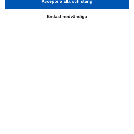
Acceptera alla och stäng
Om oss
Priser
Kontakt
Endast nödvändiga
GDPR
Kunskapscentrum
SIFU
Chalmers Industriteknik
Värt att besöka
Altomteknik
Altombyen
Handelsförbund
Teknikföretagen
Sveriges Ingenjörer
Copyright © 2022 Alltomteknikindustrin.se - Alla rättigheter
förbehållna