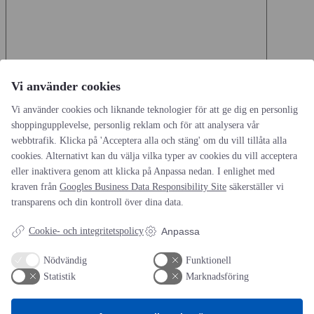
Vi använder cookies
Namn
*
Vi använder cookies och liknande teknologier för att ge dig en personlig
shoppingupplevelse, personlig reklam och för att analysera vår
E-postadress
*
webbtrafik. Klicka på 'Acceptera alla och stäng' om du vill tillåta alla
Webbplats
cookies. Alternativt kan du välja vilka typer av cookies du vill acceptera
eller inaktivera genom att klicka på Anpassa nedan. I enlighet med
Spara mitt namn, min e-postadress och webbplats i denna
kraven från
Googles Business Data Responsibility Site
säkerställer vi
webbläsare till nästa gång jag skriver en kommentar.
transparens och din kontroll över dina data.
Cookie- och integritetspolicy
Anpassa
Nödvändig
Funktionell
Statistik
Marknadsföring
AOTI