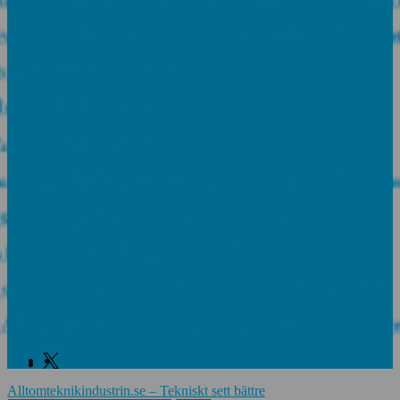
r Advantics och stärker erbjudandet inom likströmste
ical Fixtures and Enhance Measuring Processes
 tar ny rekordorder!
 plåt tål din miljö?
oup tilldelas prestigefyllt pris för industriellt monter
rs APL-Switchar i kompakt utförande
dro tecknar långsiktigt avtal
elmarknaden som växte när industrin blev digital
 Alpine Europe fördjupar samarbetet för att leverera
Facebook
Linkedin
Twitter
Alltomteknikindustrin.se – Tekniskt sett bättre