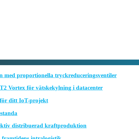
 med proportionella tryckreduceringsventiler
2 Vortex för vätskekylning i datacenter
ör ditt IoT-projekt
estanda
ktiv distribuerad kraftproduktion
framtidens intralogistik