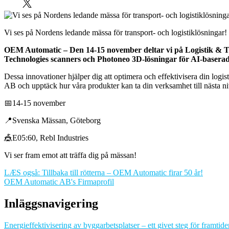
Vi ses på Nordens ledande mässa för transport- och logistiklösningar!
OEM Automatic – Den 14-15 november deltar vi på Logistik & Tra
Technologies scanners och Photoneo 3D-lösningar för AI-baserad 
Dessa innovationer hjälper dig att optimera och effektivisera din logi
AB och upptäck hur våra produkter kan ta din verksamhet till nästa ni
📅14-15 november
📍Svenska Mässan, Göteborg
🎪E05:60, Rebl Industries
Vi ser fram emot att träffa dig på mässan!
LÆS også: Tillbaka till rötterna – OEM Automatic firar 50 år!
OEM Automatic AB's Firmaprofil
Inläggsnavigering
Energieffektivisering av byggarbetsplatser – ett givet steg för framtide