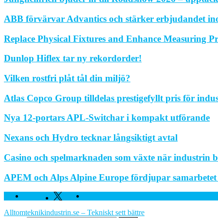
ABB förvärvar Advantics och stärker erbjudandet in
Replace Physical Fixtures and Enhance Measuring Pr
Dunlop Hiflex tar ny rekordorder!
Vilken rostfri plåt tål din miljö?
Atlas Copco Group tilldelas prestigefyllt pris för indu
Nya 12-portars APL-Switchar i kompakt utförande
Nexans och Hydro tecknar långsiktigt avtal
Casino och spelmarknaden som växte när industrin bl
APEM och Alps Alpine Europe fördjupar samarbetet fö
Facebook
Twitter
Linkedin
Alltomteknikindustrin.se – Tekniskt sett bättre