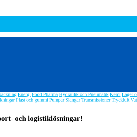
packning
Energi
Food Pharma
Hydraulik och Pneumatik
Kemi
Lager o
kningar
Plast och gummi
Pumpar
Slangar
Transmissioner
Tryckluft
Vat
ort- och logistiklösningar!