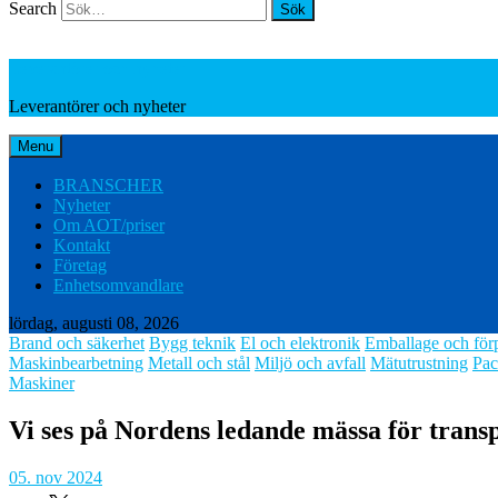
Search
Leverantörer och nyheter
Leverantörer och nyheter
Menu
BRANSCHER
Nyheter
Om AOT/priser
Kontakt
Företag
Enhetsomvandlare
lördag, augusti 08, 2026
Brand och säkerhet
Bygg teknik
El och elektronik
Emballage och för
Maskinbearbetning
Metall och stål
Miljö och avfall
Mätutrustning
Pac
Maskiner
Vi ses på Nordens ledande mässa för transp
05. nov 2024