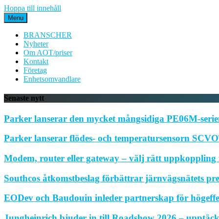
Hoppa till innehåll
Menu
BRANSCHER
Nyheter
Om AOT/priser
Kontakt
Företag
Enhetsomvandlare
Senaste nytt
Parker lanserar den mycket mångsidiga PE06M-serien
Parker lanserar flödes- och temperatursensorn SCVOT
Modem, router eller gateway – välj rätt uppkoppling f
Southcos åtkomstbeslag förbättrar järnvägsnätets pr
EODev och Baudouin inleder partnerskap för högeffe
Jungheinrich bjuder in till Roadshow 2026 – upptäck 