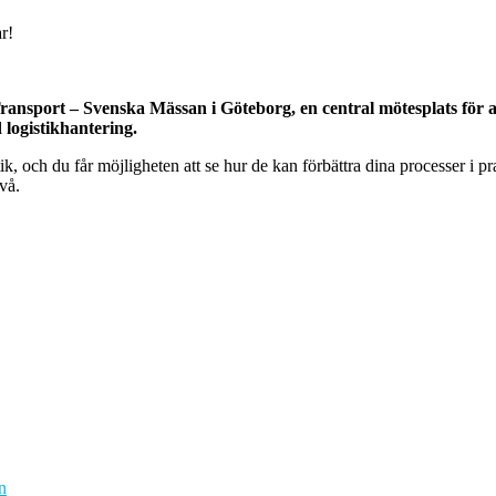
nsport – Svenska Mässan i Göteborg, en central mötesplats för al
logistikhantering.
stik, och du får möjligheten att se hur de kan förbättra dina processer 
vå.
n