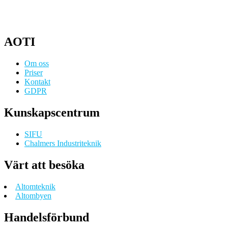
AOTI
Om oss
Priser
Kontakt
GDPR
Kunskapscentrum
SIFU
Chalmers Industriteknik
Värt att besöka
Altomteknik
Altombyen
Handelsförbund