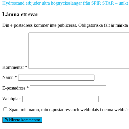
Hydroscand erbjuder ultra högtrycksslangar från SPIR STAR – unik
Lämna ett svar
Din e-postadress kommer inte publiceras.
Obligatoriska fält är märkta
Kommentar
*
Namn
*
E-postadress
*
Webbplats
Spara mitt namn, min e-postadress och webbplats i denna webbläsa