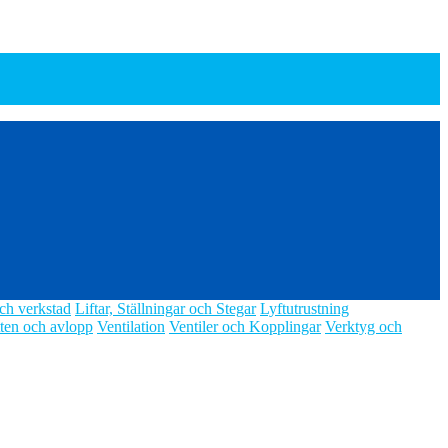
ch verkstad
Liftar, Ställningar och Stegar
Lyftutrustning
ten och avlopp
Ventilation
Ventiler och Kopplingar
Verktyg och