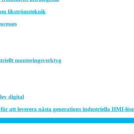
om likströmsteknik
ocesses
striellt monteringsverktyg
ev digital
r att leverera nästa generations industriella HMI-lös