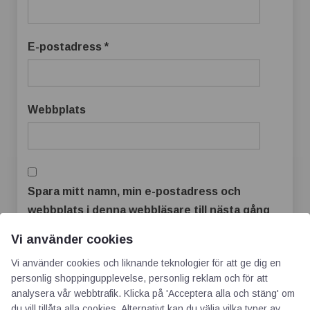
E-postadress
*
Webbplats
Spara mitt namn, min e-postadress och
webbplats i denna webbläsare till nästa gång
jag skriver en kommentar.
Vi använder cookies
Vi använder cookies och liknande teknologier för att ge dig en
personlig shoppingupplevelse, personlig reklam och för att
analysera vår webbtrafik. Klicka på 'Acceptera alla och stäng' om
du vill tillåta alla cookies. Alternativt kan du välja vilka typer av