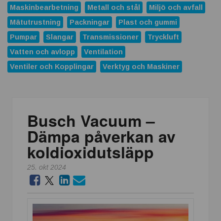
Maskinbearbetning
Metall och stål
Miljö och avfall
Mätutrustning
Packningar
Plast och gummi
Pumpar
Slangar
Transmissioner
Tryckluft
Vatten och avlopp
Ventilation
Ventiler och Kopplingar
Verktyg och Maskiner
Busch Vacuum –
Dämpa påverkan av
koldioxidutsläpp
25. okt 2024