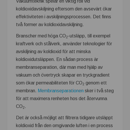
Vakuumteknik spelar en viktig roll vid
koldioxidavskiljning eftersom den avsevärt ökar
effektiviteten i avskiljningsprocessen. Det finns
två former av koldioxidavskiljning.
Branscher med höga CO
-utsläpp, till exempel
2
kraftverk och stålverk, använder teknologier för
avskiljning av koldioxid för att minska
koldioxidutsläppen. En sådan process är
membranseparation, där man med hjälp av
vakuum och övertryck skapar en tryckgradient
som ökar permeabiliteten för CO
genom ett
2
membran.
Membranseparationen
sker i två steg
för att maximera renheten hos det återvunna
CO
.
2
Det är också möjligt att filtrera tidigare utsläppt
koldioxid från den omgivande luften i en process