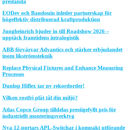
prestanda
EODev och Baudouin inleder partnerskap för
högeffektiv distribuerad kraftproduktion
Jungheinrich bjuder in till Roadshow 2026 –
upptäck framtidens intralogistik
ABB förvärvar Advantics och stärker erbjudandet
inom likströmsteknik
Replace Physical Fixtures and Enhance Measuring
Processes
Dunlop Hiflex tar ny rekordorder!
Vilken rostfri plåt tål din miljö?
Atlas Copco Group tilldelas prestigefyllt pris för
industriellt monteringsverktyg
Nya 12-portars APL-Switchar i kompakt utförande