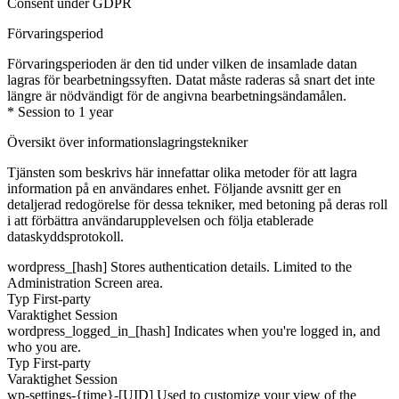
Consent under GDPR
Förvaringsperiod
Förvaringsperioden är den tid under vilken de insamlade datan
lagras för bearbetningssyften. Datat måste raderas så snart det inte
längre är nödvändigt för de angivna bearbetningsändamålen.
* Session to 1 year
Översikt över informationslagringstekniker
Tjänsten som beskrivs här innefattar olika metoder för att lagra
information på en användares enhet. Följande avsnitt ger en
detaljerad redogörelse för dessa tekniker, med betoning på deras roll
i att förbättra användarupplevelsen och följa etablerade
dataskyddsprotokoll.
wordpress_[hash]
Stores authentication details. Limited to the
Administration Screen area.
Typ
First-party
Varaktighet
Session
wordpress_logged_in_[hash]
Indicates when you're logged in, and
who you are.
Typ
First-party
Varaktighet
Session
wp-settings-{time}-[UID]
Used to customize your view of the