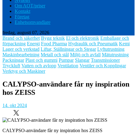
Nyheter
Om AOT/priser
Kontakt
Företag
Enhetsomvandlare
fredag, augusti 07, 2026
Brand och säkerhet
Bygg teknik
El och elektronik
Emballage och
förpackning
Energi
Food Pharma
Hydraulik och Pneumatik
Kemi
Lager och verkstad
Liftar, Ställningar och Stegar
Lyftutrustning
Maskinbearbetning
Metall och stål
Miljö och avfall
Mätutrustning
Packningar
Plast och gummi
Pumpar
Slangar
Transmissioner
Tryckluft
Vatten och avlopp
Ventilation
Ventiler och Kopplingar
Verktyg och Maskiner
CALYPSO-användare får ny inspiration
hos ZEISS
14. okt 2024
CALYPSO-användare får ny inspiration hos ZEISS