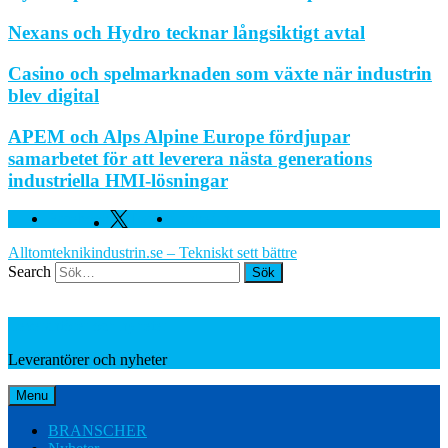
Nexans och Hydro tecknar långsiktigt avtal
Casino och spelmarknaden som växte när industrin
blev digital
APEM och Alps Alpine Europe fördjupar
samarbetet för att leverera nästa generations
industriella HMI-lösningar
Facebook
Twitter
Linkedin
Alltomteknikindustrin.se – Tekniskt sett bättre
Search
Leverantörer och nyheter
Leverantörer och nyheter
Menu
BRANSCHER