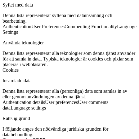
Syftet med data
Denna lista representerar syftena med datainsamling och
bearbetning.
Authentication
User Preferences
Commenting Functionality
Language
Settings
Använda teknologier
Denna lista representerar alla teknologier som denna tjänst använder
för att samla in data. Typiska teknologier är cookies och pixlar som
placeras i webbläsaren.
Cookies
Insamlade data
Denna lista representerar alla (personliga) data som samlas in av
eller genom användningen av denna tjänst.
Authentication details
User preferences
User comments
data
Language settings
Rättslig grund
I följande anges den nödvändiga juridiska grunden för
databehandling.