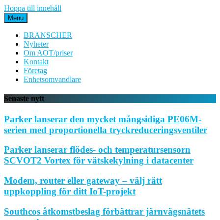
Hoppa till innehåll
Menu
BRANSCHER
Nyheter
Om AOT/priser
Kontakt
Företag
Enhetsomvandlare
Senaste nytt
Parker lanserar den mycket mångsidiga PE06M-
serien med proportionella tryckreduceringsventiler
Parker lanserar flödes- och temperatursensorn
SCVOT2 Vortex för vätskekylning i datacenter
Modem, router eller gateway – välj rätt
uppkoppling för ditt IoT-projekt
Southcos åtkomstbeslag förbättrar järnvägsnätets