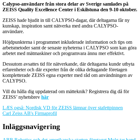
Calypso-användare från stora delar av Sverige samlades på
ZEISS Quality Excellence Center i Eskilstuna den 9-10 oktober.
ZEISS hade bjudit in till CALYPSO-dagar, där deltagarna får ny
kunskap, inspiration samt nätverka med andra CALYPSO-
användare.
Höjdpunkterna i programmet inkluderade information och tips om
arbetsmetoder samt de senaste nyheterna i CALYPSO som kan göra
arbetet med mätmaskiner och programvara ännu mer effektivt.
Dessutom avsattes tid för nätverkande, där deltagarna kunde utbyta
erfarenheter och där experter från de olika deltagande företagen
kompletterade ZEISS egna experter med råd om användningen av
CALYPSO.
Vill du hålla dig uppdaterad om mätteknik? Registrera dig då för
ZEISS’ nyhetsbrev
här
LÆS også: Nordisk VD för ZEISS lämnar över stafettpinnen
Carl Zeiss AB's Firmaprofil
Inläggsnavigering
ABB Robotics och det amerikanska startup-företaget Molg tar hand