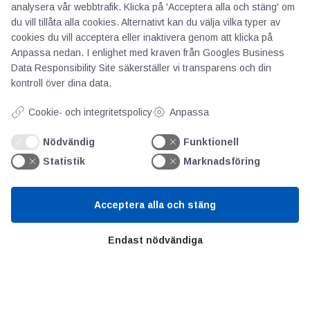
analysera vår webbtrafik. Klicka på 'Acceptera alla och stäng' om
du vill tillåta alla cookies. Alternativt kan du välja vilka typer av
Om oss
cookies du vill acceptera eller inaktivera genom att klicka på
Priser
Anpassa nedan. I enlighet med kraven från
Googles Business
Kontakt
Data Responsibility Site
säkerställer vi transparens och din
kontroll över dina data.
GDPR
Cookie- och integritetspolicy
Anpassa
Kunskapscentrum
Nödvändig
Funktionell
Statistik
Marknadsföring
SIFU
Chalmers Industriteknik
Acceptera alla och stäng
Värt att besöka
Endast nödvändiga
Altomteknik
Altombyen