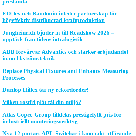
prestanda
EODev och Baudouin inleder partnerskap för
högeffektiv distribuerad kraftproduktion
Jungheinrich bjuder in till Roadshow 2026 –
upptäck framtidens intralogistik
ABB förvärvar Advantics och stärker erbjudandet
inom likströmsteknik
Replace Physical Fixtures and Enhance Measuring
Processes
Dunlop Hiflex tar ny rekordorder!
Vilken rostfri plåt tål din miljö?
Atlas Copco Group tilldelas prestigefyllt pris för
industriellt monteringsverktyg
Nya 12-portars APL-Switchar i kompakt utförande