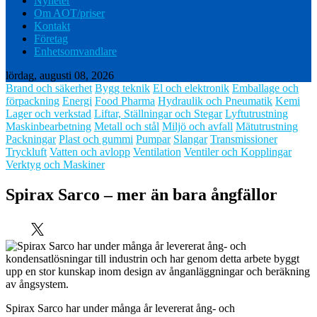
Nyheter
Om AOT/priser
Kontakt
Företag
Enhetsomvandlare
lördag, augusti 08, 2026
Brand och säkerhet
Bygg teknik
El och elektronik
Emballage och
förpackning
Energi
Food Pharma
Hydraulik och Pneumatik
Kemi
Lager och verkstad
Liftar, Ställningar och Stegar
Lyftutrustning
Maskinbearbetning
Metall och stål
Miljö och avfall
Mätutrustning
Packningar
Plast och gummi
Pumpar
Slangar
Transmissioner
Tryckluft
Vatten och avlopp
Ventilation
Ventiler och Kopplingar
Verktyg och Maskiner
Spirax Sarco – mer än bara ångfällor
Spirax Sarco har under många år levererat ång- och