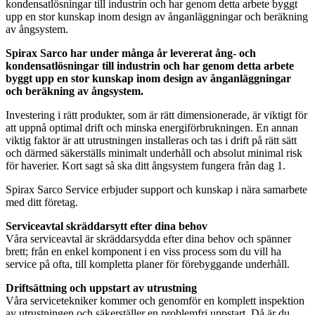
kondensatlösningar till industrin och har genom detta arbete byggt
upp en stor kunskap inom design av ånganläggningar och beräkning
av ångsystem.
Spirax Sarco har under många år levererat ång- och
kondensatlösningar till industrin och har genom detta arbete
byggt upp en stor kunskap inom design av ånganläggningar
och beräkning av ångsystem.
Investering i rätt produkter, som är rätt dimensionerade, är viktigt för
att uppnå optimal drift och minska energiförbrukningen. En annan
viktig faktor är att utrustningen installeras och tas i drift på rätt sätt
och därmed säkerställs minimalt underhåll och absolut minimal risk
för haverier. Kort sagt så ska ditt ångsystem fungera från dag 1.
Spirax Sarco Service erbjuder support och kunskap i nära samarbete
med ditt företag.
Serviceavtal skräddarsytt efter dina behov
Våra serviceavtal är skräddarsydda efter dina behov och spänner
brett; från en enkel komponent i en viss process som du vill ha
service på ofta, till kompletta planer för förebyggande underhåll.
Driftsättning och uppstart av utrustning
Våra servicetekniker kommer och genomför en komplett inspektion
av utrustningen och säkerställer en problemfri uppstart. Då är du