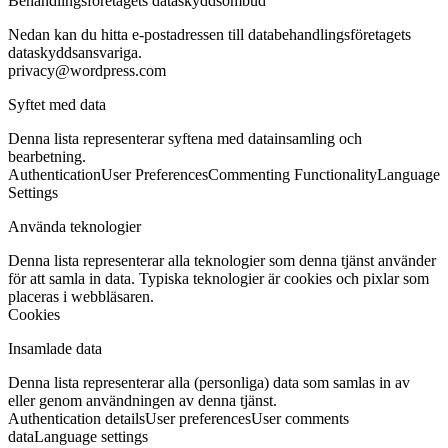
Behandlingsföretagets dataskyddsombud
Nedan kan du hitta e-postadressen till databehandlingsföretagets
dataskyddsansvariga.
privacy@wordpress.com
Syftet med data
Denna lista representerar syftena med datainsamling och
bearbetning.
Authentication
User Preferences
Commenting Functionality
Language
Settings
Använda teknologier
Denna lista representerar alla teknologier som denna tjänst använder
för att samla in data. Typiska teknologier är cookies och pixlar som
placeras i webbläsaren.
Cookies
Insamlade data
Denna lista representerar alla (personliga) data som samlas in av
eller genom användningen av denna tjänst.
Authentication details
User preferences
User comments
data
Language settings