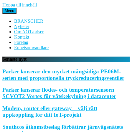
Hoppa till innehåll
Menu
BRANSCHER
Nyheter
Om AOT/priser
Kontakt
Företag
Enhetsomvandlare
Senaste nytt
Parker lanserar den mycket mångsidiga PE06M-
serien med proportionella tryckreduceringsventiler
Parker lanserar flödes- och temperatursensorn
SCVOT2 Vortex för vätskekylning i datacenter
Modem, router eller gateway – välj rätt
uppkoppling för ditt IoT-projekt
Southcos åtkomstbeslag förbättrar järnvägsnätets