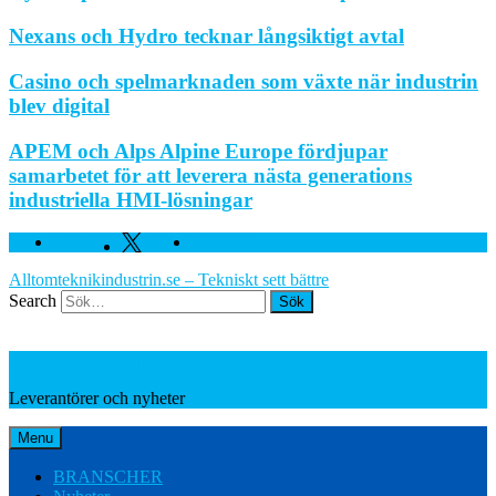
Nexans och Hydro tecknar långsiktigt avtal
Casino och spelmarknaden som växte när industrin
blev digital
APEM och Alps Alpine Europe fördjupar
samarbetet för att leverera nästa generations
industriella HMI-lösningar
Facebook
Twitter
Linkedin
Alltomteknikindustrin.se – Tekniskt sett bättre
Search
Leverantörer och nyheter
Leverantörer och nyheter
Menu
BRANSCHER