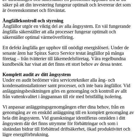
säker på att din investering fungerar optimalt och levererar det som
är överenskommet och förväntat.
Ångfällekontroll och styrning
Ångfällor utgör en viktig del av alla ångsystem. En väl fungerande
ångfälla säkerställer att alla processer fungerar optimalt och
säkerställer optimal värmeöverföring.
Ett defekt ångfälla ger upphov till onödigt energislöseri. Under de
senaste åren har Spirax Sarco Service testat ångfällor på många
företag – från tvätterier till läkemedelsföretag. Våra regelbundna
kundbesök har visat att det finns ett stort behov av dessa tester.
Komplett audit av ditt ångsystem
Under en audit bedömer våra servicetekniker alla ång- och
kondensatinstallationer samt processer, och inte bara ångfällor. Vid
anläggningsbesiktningen görs en genomgång och kontroll av allt
från vattenkvalitet i ångpannan till rör med bristfällig isolering.
Vi anpassar anläggningsgenomgången efter dina behov, från en
genomgång av en enskild anläggning till en komplett genomgång av
hela ditt ångsystem. Vid granskningar identifieras områden i ditt
ångsystem där det finns utrymme för förbättringar och som i
slutändan bidrar till förbättrad driftsäkerhet, ökad produktivitet och
lägre energiförbrukning.