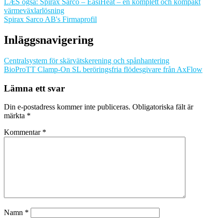
LÆS også: Spirax Sarco – EasiHeat – en komplett och kompakt
värmeväxlarlösning
Spirax Sarco AB's Firmaprofil
Inläggsnavigering
Centralsystem för skärvätskerening och spånhantering
BioProTT Clamp-On SL beröringsfria flödesgivare från AxFlow
Lämna ett svar
Din e-postadress kommer inte publiceras.
Obligatoriska fält är
märkta
*
Kommentar
*
Namn
*