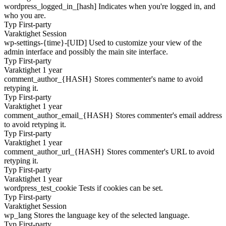
wordpress_logged_in_[hash]
Indicates when you're logged in, and
who you are.
Typ
First-party
Varaktighet
Session
wp-settings-{time}-[UID]
Used to customize your view of the
admin interface and possibly the main site interface.
Typ
First-party
Varaktighet
1 year
comment_author_{HASH}
Stores commenter's name to avoid
retyping it.
Typ
First-party
Varaktighet
1 year
comment_author_email_{HASH}
Stores commenter's email address
to avoid retyping it.
Typ
First-party
Varaktighet
1 year
comment_author_url_{HASH}
Stores commenter's URL to avoid
retyping it.
Typ
First-party
Varaktighet
1 year
wordpress_test_cookie
Tests if cookies can be set.
Typ
First-party
Varaktighet
Session
wp_lang
Stores the language key of the selected language.
Typ
First-party