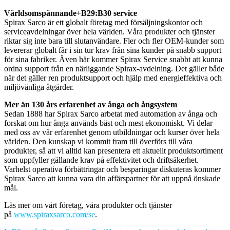
Världsomspännande+B29:B30 service
Spirax Sarco är ett globalt företag med försäljningskontor och
serviceavdelningar över hela världen. Våra produkter och tjänster
riktar sig inte bara till slutanvändare. Fler och fler OEM-kunder som
levererar globalt får i sin tur krav från sina kunder på snabb support
för sina fabriker. Även här kommer Spirax Service snabbt att kunna
ordna support från en närliggande Spirax-avdelning. Det gäller både
när det gäller ren produktsupport och hjälp med energieffektiva och
miljövänliga åtgärder.
Mer än 130 års erfarenhet av ånga och ångsystem
Sedan 1888 har Spirax Sarco arbetat med automation av ånga och
forskat om hur ånga används bäst och mest ekonomiskt. Vi delar
med oss av vår erfarenhet genom utbildningar och kurser över hela
världen. Den kunskap vi kommit fram till överförs till våra
produkter, så att vi alltid kan presentera ett aktuellt produktsortiment
som uppfyller gällande krav på effektivitet och driftsäkerhet.
Varhelst operativa förbättringar och besparingar diskuteras kommer
Spirax Sarco att kunna vara din affärspartner för att uppnå önskade
mål.
Läs mer om vårt företag, våra produkter och tjänster
på
www.spiraxsarco.com/se
.