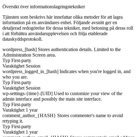
Översikt över informationslagringstekniker
Tjänsten som beskrivs här innefattar olika metoder för att lagra
information på en användares enhet. Följande avsnitt ger en
detaljerad redogörelse för dessa tekniker, med betoning på deras roll
i att förbättra användarupplevelsen och följa etablerade
dataskyddsprotokoll.
wordpress_[hash]
Stores authentication details. Limited to the
Administration Screen area.
Typ
First-party
Varaktighet
Session
wordpress_logged_in_[hash]
Indicates when you're logged in, and
who you are.
Typ
First-party
Varaktighet
Session
wp-settings-{time}-[UID]
Used to customize your view of the
admin interface and possibly the main site interface.
Typ
First-party
Varaktighet
1 year
comment_author_{HASH}
Stores commenter's name to avoid
retyping it.
Typ
First-party
Varaktighet
1 year