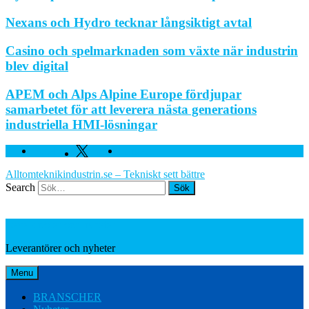
Nexans och Hydro tecknar långsiktigt avtal
Casino och spelmarknaden som växte när industrin
blev digital
APEM och Alps Alpine Europe fördjupar
samarbetet för att leverera nästa generations
industriella HMI-lösningar
Facebook
Twitter
Linkedin
Alltomteknikindustrin.se – Tekniskt sett bättre
Search
Leverantörer och nyheter
Leverantörer och nyheter
Menu
BRANSCHER