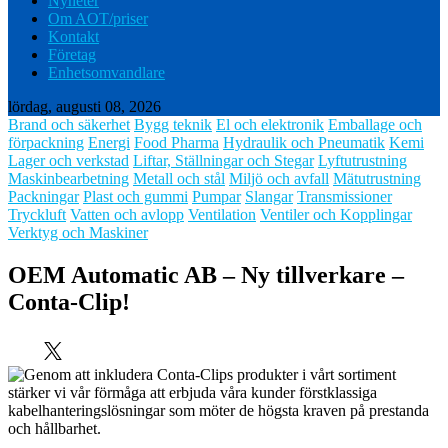
Nyheter
Om AOT/priser
Kontakt
Företag
Enhetsomvandlare
lördag, augusti 08, 2026
Brand och säkerhet
Bygg teknik
El och elektronik
Emballage och
förpackning
Energi
Food Pharma
Hydraulik och Pneumatik
Kemi
Lager och verkstad
Liftar, Ställningar och Stegar
Lyftutrustning
Maskinbearbetning
Metall och stål
Miljö och avfall
Mätutrustning
Packningar
Plast och gummi
Pumpar
Slangar
Transmissioner
Tryckluft
Vatten och avlopp
Ventilation
Ventiler och Kopplingar
Verktyg och Maskiner
OEM Automatic AB – Ny tillverkare –
Conta-Clip!