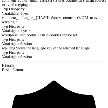
comment_author_email_{HASH}
Stores commenter's email address
to avoid retyping it.
Typ
First-party
Varaktighet
1 year
comment_author_url_{HASH}
Stores commenter's URL to avoid
retyping it.
Typ
First-party
Varaktighet
1 year
wordpress_test_cookie
Tests if cookies can be set.
Typ
First-party
Varaktighet
Session
wp_lang
Stores the language key of the selected language.
Typ
First-party
Varaktighet
Session
Historik
Beslut
Datum