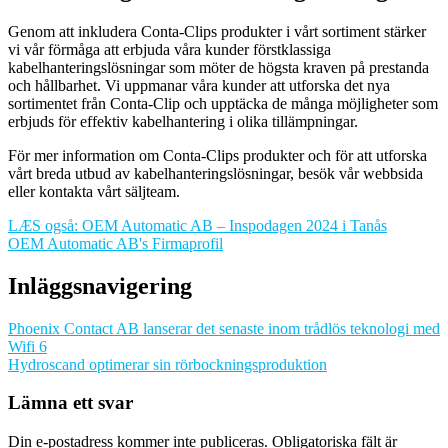
Genom att inkludera Conta-Clips produkter i vårt sortiment stärker
vi vår förmåga att erbjuda våra kunder förstklassiga
kabelhanteringslösningar som möter de högsta kraven på prestanda
och hållbarhet. Vi uppmanar våra kunder att utforska det nya
sortimentet från Conta-Clip och upptäcka de många möjligheter som
erbjuds för effektiv kabelhantering i olika tillämpningar.
För mer information om Conta-Clips produkter och för att utforska
vårt breda utbud av kabelhanteringslösningar, besök vår webbsida
eller kontakta vårt säljteam.
LÆS også: OEM Automatic AB – Inspodagen 2024 i Tanås
OEM Automatic AB's Firmaprofil
Inläggsnavigering
Phoenix Contact AB lanserar det senaste inom trådlös teknologi med
Wifi 6
Hydroscand optimerar sin rörbockningsproduktion
Lämna ett svar
Din e-postadress kommer inte publiceras.
Obligatoriska fält är