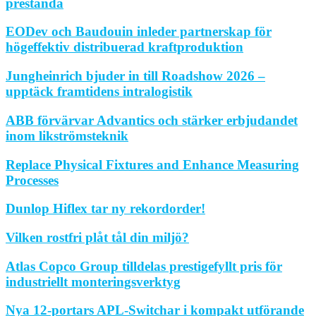
prestanda
EODev och Baudouin inleder partnerskap för
högeffektiv distribuerad kraftproduktion
Jungheinrich bjuder in till Roadshow 2026 –
upptäck framtidens intralogistik
ABB förvärvar Advantics och stärker erbjudandet
inom likströmsteknik
Replace Physical Fixtures and Enhance Measuring
Processes
Dunlop Hiflex tar ny rekordorder!
Vilken rostfri plåt tål din miljö?
Atlas Copco Group tilldelas prestigefyllt pris för
industriellt monteringsverktyg
Nya 12-portars APL-Switchar i kompakt utförande