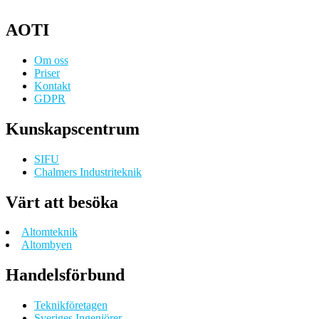
AOTI
Om oss
Priser
Kontakt
GDPR
Kunskapscentrum
SIFU
Chalmers Industriteknik
Värt att besöka
Altomteknik
Altombyen
Handelsförbund
Teknikföretagen
Sveriges Ingenjörer