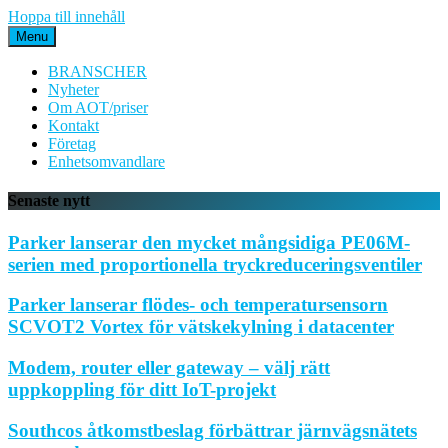
Hoppa till innehåll
Menu
BRANSCHER
Nyheter
Om AOT/priser
Kontakt
Företag
Enhetsomvandlare
Senaste nytt
Parker lanserar den mycket mångsidiga PE06M-
serien med proportionella tryckreduceringsventiler
Parker lanserar flödes- och temperatursensorn
SCVOT2 Vortex för vätskekylning i datacenter
Modem, router eller gateway – välj rätt
uppkoppling för ditt IoT-projekt
Southcos åtkomstbeslag förbättrar järnvägsnätets