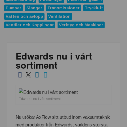
ABB förvärvar Advantics och stärker erbjudandet inom
likströmsteknik
Pumpar
Slangar
Transmissioner
Tryckluft
Vatten och avlopp
Ventilation
Replace Physical Fixtures and Enhance Measuring
Processes
Ventiler och Kopplingar
Verktyg och Maskiner
Dunlop Hiflex tar ny rekordorder!
Vilken rostfri plåt tål din miljö?
Edwards nu i vårt
Atlas Copco Group tilldelas prestigefyllt pris för industriellt
monteringsverktyg
sortiment
Nya 12-portars APL-Switchar i kompakt utförande
Nexans och Hydro tecknar långsiktigt avtal
Casino och spelmarknaden som växte när industrin blev
digital
Edwards nu i vårt sortiment
APEM och Alps Alpine Europe fördjupar samarbetet för att
leverera nästa generations industriella HMI-lösningar
Nu utökar AxFlow sitt utbud inom vakuumteknik
med produkter från Edwards, världens största