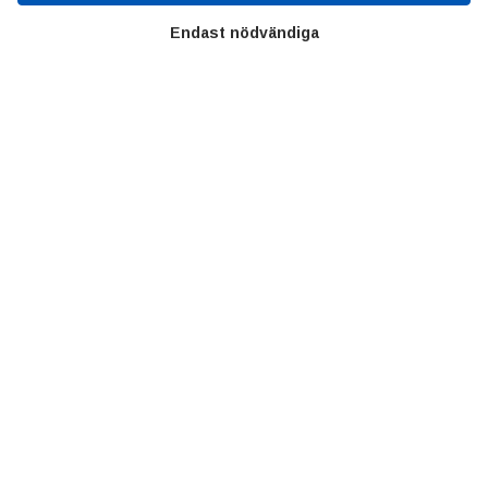
Priser
Endast nödvändiga
Kontakt
GDPR
Kunskapscentrum
SIFU
Chalmers Industriteknik
Värt att besöka
Altomteknik
Altombyen
Handelsförbund