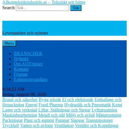
Alltomteknikindustrin.se – Tekniskt sett bättre
Search
Leverantörer och nyheter
Leverantörer och nyheter
Menu
BRANSCHER
Nyheter
Om AOT/priser
Kontakt
Företag
Enhetsomvandlare
8:34:23 AM
lördag, augusti 08, 2026
Brand och säkerhet
Bygg teknik
El och elektronik
Emballage och
förpackning
Energi
Food Pharma
Hydraulik och Pneumatik
Kemi
Lager och verkstad
Liftar, Ställningar och Stegar
Lyftutrustning
Maskinbearbetning
Metall och stål
Miljö och avfall
Mätutrustning
Packningar
Plast och gummi
Pumpar
Slangar
Transmissioner
Tryckluft
Vatten och avlopp
Ventilation
Ventiler och Kopplingar