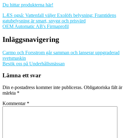
Du hittar produkterna här!
LÆS også: Vattenfall väljer Exolöfs belysning: Framtidens
gatubelysning är smart, snygg och prisvärd
OEM Automatic AB's Firmaprofil
Inläggsnavigering
Carmo och Forsstrom går samman och lanserar uppgraderad
svetsmaskin
Besök oss på Underhållsmässan
Lämna ett svar
Din e-postadress kommer inte publiceras.
Obligatoriska fält är
märkta
*
Kommentar
*