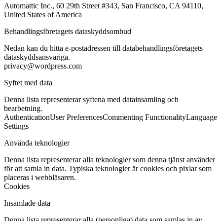
Automattic Inc., 60 29th Street #343, San Francisco, CA 94110,
United States of America
Behandlingsföretagets dataskyddsombud
Nedan kan du hitta e-postadressen till databehandlingsföretagets
dataskyddsansvariga.
privacy@wordpress.com
Syftet med data
Denna lista representerar syftena med datainsamling och
bearbetning.
Authentication
User Preferences
Commenting Functionality
Language
Settings
Använda teknologier
Denna lista representerar alla teknologier som denna tjänst använder
för att samla in data. Typiska teknologier är cookies och pixlar som
placeras i webbläsaren.
Cookies
Insamlade data
Denna lista representerar alla (personliga) data som samlas in av