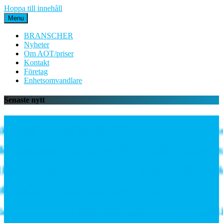
Hoppa till innehåll
Menu
BRANSCHER
Nyheter
Om AOT/priser
Kontakt
Företag
Enhetsomvandlare
Senaste nytt
n mycket mångsidiga PE06M-serien med proportionella
ödes- och temperatursensorn SCVOT2 Vortex för vätske
 gateway – välj rätt uppkoppling för ditt IoT-projekt
slag förbättrar järnvägsnätets prestanda
 inleder partnerskap för högeffektiv distribuerad k