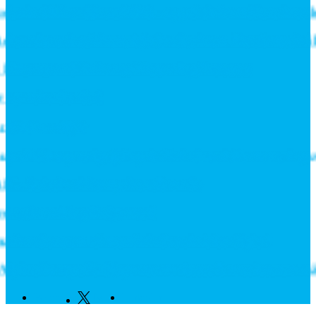
r in till Roadshow 2026 – upptäck framtidens intralogi
ntics och stärker erbjudandet inom likströmsteknik
ixtures and Enhance Measuring Processes
ny rekordorder!
tål din miljö?
illdelas prestigefyllt pris för industriellt monteringsve
L-Switchar i kompakt utförande
ecknar långsiktigt avtal
knaden som växte när industrin blev digital
ne Europe fördjupar samarbetet för att leverera nästa
Facebook
Twitter
Linkedin