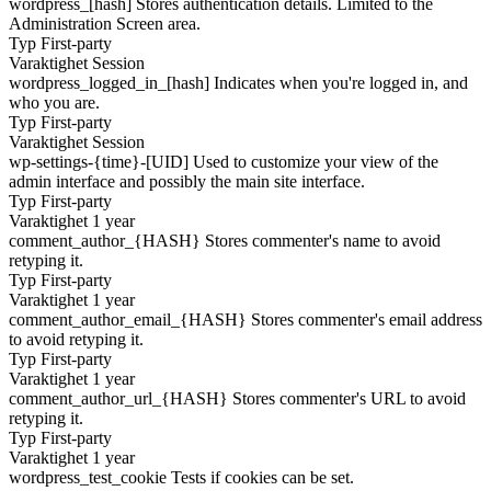
wordpress_[hash]
Stores authentication details. Limited to the
Administration Screen area.
Typ
First-party
Varaktighet
Session
wordpress_logged_in_[hash]
Indicates when you're logged in, and
who you are.
Typ
First-party
Varaktighet
Session
wp-settings-{time}-[UID]
Used to customize your view of the
admin interface and possibly the main site interface.
Typ
First-party
Varaktighet
1 year
comment_author_{HASH}
Stores commenter's name to avoid
retyping it.
Typ
First-party
Varaktighet
1 year
comment_author_email_{HASH}
Stores commenter's email address
to avoid retyping it.
Typ
First-party
Varaktighet
1 year
comment_author_url_{HASH}
Stores commenter's URL to avoid
retyping it.
Typ
First-party
Varaktighet
1 year
wordpress_test_cookie
Tests if cookies can be set.