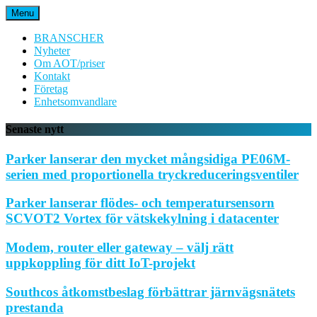
Hoppa
Menu
till
innehåll
BRANSCHER
Nyheter
Om AOT/priser
Kontakt
Företag
Enhetsomvandlare
Senaste nytt
Parker lanserar den mycket mångsidiga PE06M-
serien med proportionella tryckreduceringsventiler
Parker lanserar flödes- och temperatursensorn
SCVOT2 Vortex för vätskekylning i datacenter
Modem, router eller gateway – välj rätt
uppkoppling för ditt IoT-projekt
Southcos åtkomstbeslag förbättrar järnvägsnätets
prestanda