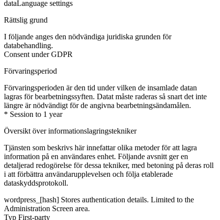
data
Language settings
Rättslig grund
I följande anges den nödvändiga juridiska grunden för
databehandling.
Consent under GDPR
Förvaringsperiod
Förvaringsperioden är den tid under vilken de insamlade datan
lagras för bearbetningssyften. Datat måste raderas så snart det inte
längre är nödvändigt för de angivna bearbetningsändamålen.
* Session to 1 year
Översikt över informationslagringstekniker
Tjänsten som beskrivs här innefattar olika metoder för att lagra
information på en användares enhet. Följande avsnitt ger en
detaljerad redogörelse för dessa tekniker, med betoning på deras roll
i att förbättra användarupplevelsen och följa etablerade
dataskyddsprotokoll.
wordpress_[hash]
Stores authentication details. Limited to the
Administration Screen area.
Typ
First-party