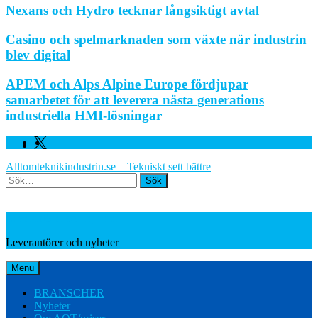
Nexans och Hydro tecknar långsiktigt avtal
Casino och spelmarknaden som växte när industrin
blev digital
APEM och Alps Alpine Europe fördjupar
samarbetet för att leverera nästa generations
industriella HMI-lösningar
Facebook
Linkedin
Twitter
Alltomteknikindustrin.se – Tekniskt sett bättre
Search
Leverantörer och nyheter
Leverantörer och nyheter
Menu
BRANSCHER
Nyheter