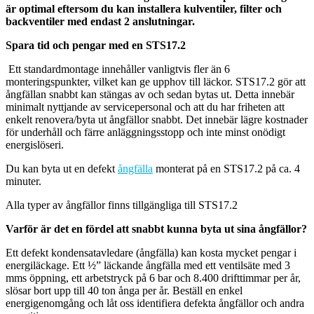
är optimal eftersom du kan installera kulventiler, filter och
backventiler med endast 2 anslutningar.
Spara tid och pengar med en STS17.2
Ett standardmontage innehåller vanligtvis fler än 6
monteringspunkter, vilket kan ge upphov till läckor. STS17.2 gör att
ångfällan snabbt kan stängas av och sedan bytas ut. Detta innebär
minimalt nyttjande av servicepersonal och att du har friheten att
enkelt renovera/byta ut ångfällor snabbt. Det innebär lägre kostnader
för underhåll och färre anläggningsstopp och inte minst onödigt
energislöseri.
Du kan byta ut en defekt
ångfälla
monterat på en STS17.2 på ca. 4
minuter.
Alla typer av ångfällor finns tillgängliga till STS17.2
Varför är det en fördel att snabbt kunna byta ut sina ångfällor?
Ett defekt kondensatavledare (ångfälla) kan kosta mycket pengar i
energiläckage. Ett ½” läckande ångfälla med ett ventilsäte med 3
mms öppning, ett arbetstryck på 6 bar och 8.400 drifttimmar per år,
slösar bort upp till 40 ton ånga per år. Beställ en enkel
energigenomgång och låt oss identifiera defekta ångfällor och andra