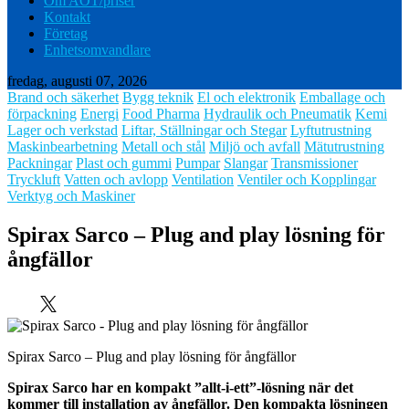
Om AOT/priser
Kontakt
Företag
Enhetsomvandlare
fredag, augusti 07, 2026
Brand och säkerhet
Bygg teknik
El och elektronik
Emballage och
förpackning
Energi
Food Pharma
Hydraulik och Pneumatik
Kemi
Lager och verkstad
Liftar, Ställningar och Stegar
Lyftutrustning
Maskinbearbetning
Metall och stål
Miljö och avfall
Mätutrustning
Packningar
Plast och gummi
Pumpar
Slangar
Transmissioner
Tryckluft
Vatten och avlopp
Ventilation
Ventiler och Kopplingar
Verktyg och Maskiner
Spirax Sarco – Plug and play lösning för
ångfällor
Spirax Sarco – Plug and play lösning för ångfällor
Spirax Sarco har en kompakt ”allt-i-ett”-lösning när det
kommer till installation av ångfällor. Den kompakta lösningen