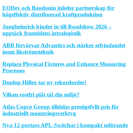
EODev och Baudouin inleder partnerskap för
högeffektiv distribuerad kraftproduktion
Jungheinrich bjuder in till Roadshow 2026 –
upptäck framtidens intralogistik
ABB förvärvar Advantics och stärker erbjudandet
inom likströmsteknik
Replace Physical Fixtures and Enhance Measuring
Processes
Dunlop Hiflex tar ny rekordorder!
Vilken rostfri plåt tål din miljö?
Atlas Copco Group tilldelas prestigefyllt pris för
industriellt monteringsverktyg
Nya 12-portars APL-Switchar i kompakt utförande