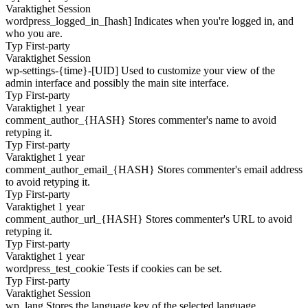
Varaktighet
Session
wordpress_logged_in_[hash]
Indicates when you're logged in, and
who you are.
Typ
First-party
Varaktighet
Session
wp-settings-{time}-[UID]
Used to customize your view of the
admin interface and possibly the main site interface.
Typ
First-party
Varaktighet
1 year
comment_author_{HASH}
Stores commenter's name to avoid
retyping it.
Typ
First-party
Varaktighet
1 year
comment_author_email_{HASH}
Stores commenter's email address
to avoid retyping it.
Typ
First-party
Varaktighet
1 year
comment_author_url_{HASH}
Stores commenter's URL to avoid
retyping it.
Typ
First-party
Varaktighet
1 year
wordpress_test_cookie
Tests if cookies can be set.
Typ
First-party
Varaktighet
Session
wp_lang
Stores the language key of the selected language.