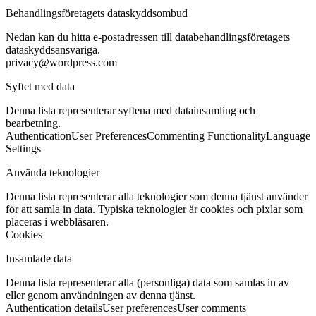
Behandlingsföretagets dataskyddsombud
Nedan kan du hitta e-postadressen till databehandlingsföretagets
dataskyddsansvariga.
privacy@wordpress.com
Syftet med data
Denna lista representerar syftena med datainsamling och
bearbetning.
Authentication
User Preferences
Commenting Functionality
Language
Settings
Använda teknologier
Denna lista representerar alla teknologier som denna tjänst använder
för att samla in data. Typiska teknologier är cookies och pixlar som
placeras i webbläsaren.
Cookies
Insamlade data
Denna lista representerar alla (personliga) data som samlas in av
eller genom användningen av denna tjänst.
Authentication details
User preferences
User comments